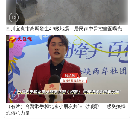
四川宜賓市高縣發生4.9級地震 居民家中監控畫面曝光
（有片）台灣歌手和北京小朋友共唱《如願》 感受接棒
式傳承力量