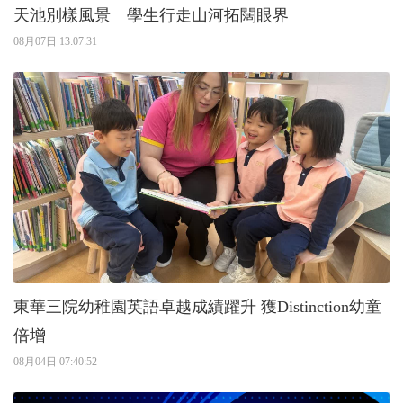
天池別樣風景 學生行走山河拓闊眼界
08月07日 13:07:31
東華三院幼稚園英語卓越成績躍升 獲Distinction幼童
倍增
08月04日 07:40:52