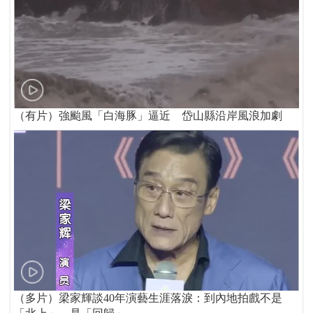
（有片）強颱風「白海豚」逼近 岱山縣沿岸風浪加劇
（多片）梁家輝談40年演藝生涯落淚：到內地拍戲不是