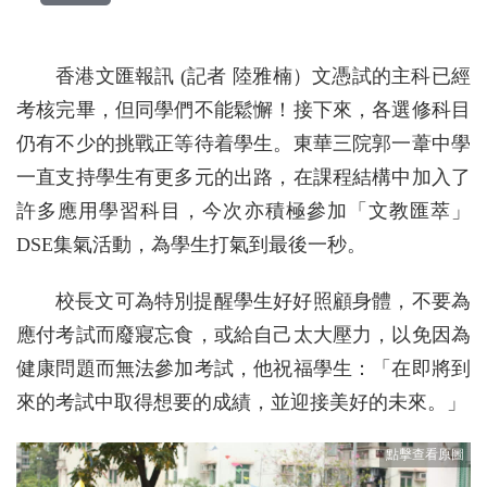
香港文匯報訊 (記者 陸雅楠）文憑試的主科已經
考核完畢，但同學們不能鬆懈！接下來，各選修科目
仍有不少的挑戰正等待着學生。東華三院郭一葦中學
一直支持學生有更多元的出路，在課程結構中加入了
許多應用學習科目，今次亦積極參加「文教匯萃」
DSE集氣活動，為學生打氣到最後一秒。
校長文可為特別提醒學生好好照顧身體，不要為
應付考試而廢寢忘食，或給自己太大壓力，以免因為
健康問題而無法參加考試，他祝福學生：「在即將到
來的考試中取得想要的成績，並迎接美好的未來。」