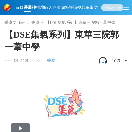
首頁
香港
神州
灣區人
經濟
國際
評論
視頻
軍事
文化
娛樂
生活
教育
體
下載客戶端
香港文匯報
香港
【DSE集氣系列】東華三院郭一葦中學
【DSE集氣系列】東華三院郭
一葦中學
2024-04-22 20:36:00
香港
字號