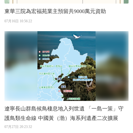
東華三院為宏福苑業主預留共9000萬元資助
07月16日 10:56:22
遼寧長山群島候鳥棲息地入列世遺 「一島一策」守
護鳥類生命線 中國黃（渤）海系列遺產二次擴展
07月27日 20:23:32