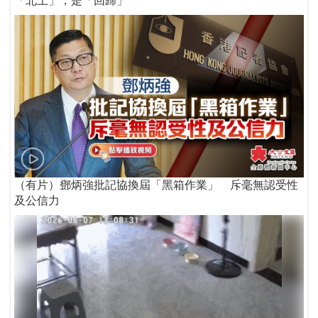
「北上」，是「回歸」
（有片）鄧炳強批記協換屆「黑箱作業」 斥毫無認受性
及公信力