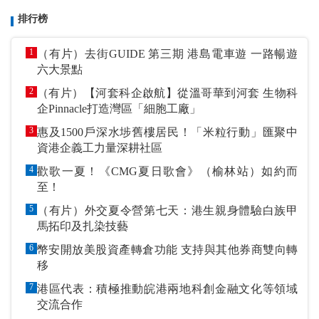
排行榜
1
（有片）去街GUIDE 第三期 港島電車遊 一路暢遊
六大景點
2
（有片）【河套科企啟航】從溫哥華到河套 生物科
企Pinnacle打造灣區「細胞工廠」
3
惠及1500戶深水埗舊樓居民！「米粒行動」匯聚中
資港企義工力量深耕社區
4
歡歌一夏！《CMG夏日歌會》（榆林站）如約而
至！
5
（有片）外交夏令營第七天：港生親身體驗白族甲
馬拓印及扎染技藝
6
幣安開放美股資產轉倉功能 支持與其他券商雙向轉
移
7
港區代表：積極推動皖港兩地科創金融文化等領域
交流合作