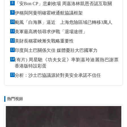
8
「安Bon CP」悲劇收場 周嘉洛林凱恩否認互取關
9
伊稱與阿曼明確霍峽通航協議框架
10
颱風「白海豚」逼近 上海危險區域已轉移3萬人
11
美軍最高將領尋求伊戰「退場途徑」
12
美財長稱霍峽漸失戰略重要性
13
印度與土巴關係欠佳 媒體憂壯大巴國軍力
14
(有片) 周星馳《功夫女足》率劉嘉玲迪麗熱巴謝票
香港版特設彩蛋
15
分析：沙土巴協議源於對美安全承諾不信任
熱門視頻