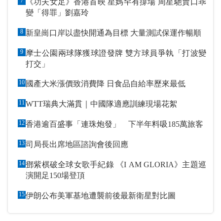
7
《功夫女足》香港首映 星媽罕有撐場 周星馳賣口乖
變「得罪」劉嘉玲
8
新皇崗口岸以盡快開通為目標 大量測試保運作暢順
9
摩士公園兩球隊獲球證發牌 雙方球員爭執「打波變
打交」
10
國產大米漲價致消費降 日食品自給率歷來最低
11
WTT瑞典大滿貫｜中國隊適應訓練現場花絮
12
香港逾百盛事「連珠炮發」 下半年料吸185萬旅客
13
司局長出席地區諮詢會後回應
14
鄧紫棋破全球女歌手紀錄 《I AM GLORIA》主題巡
演開足150場登頂
15
伊朗公布美軍基地遭襲前後最新衛星對比圖