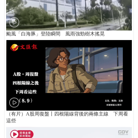
颱風「白海豚」登陸瞬間 風雨強勁樹木搖晃
（有片）A股周復盤丨四根陽線背後的兩條主線 下周看
這些