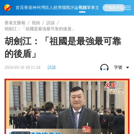
首頁
香港
神州
灣區人
經濟
國際
評論
視頻
軍事
文化
娛樂
生活
教育
體
下載客戶端
香港文匯報
視頻
訪談
胡劍江：「祖國是最強最可靠的後盾」
胡劍江：「祖國是最強最可靠
的後盾」
2024-03-10 18:11:24
訪談
字號