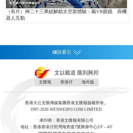
（有片）神二十三乘組解鎖太空新體驗：戴VR眼鏡 與機
器人互動
欄目索引
首頁
文以載道 匯則興邦
香港
文匯報
香港仔
海外版
神州
灣區生活
灣區企業
灣區文化
灣區旅遊
灣區人
灣區人才
灣區政策
灣區服務易
經濟
財經
地產
投資
財評
數字經濟
經湋論
香港大公文匯傳媒集團香港文匯報版權所有。
國際
1997-2026 WENWEIPO.COM LIMITED.
評論
社評
評論
快評
來論
視頻
新聞
訪談
直播
經湋論
承印商：香港文匯報有限公司
軍事
地址：香港香港仔田灣海旁道7號興偉中心2/F - 4/F
文化
文博
藝術
文學