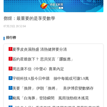
鄧煜：最重要的是享受數學
07月23日 20:52:04
排行榜
1
夏季皮炎濕熱盛 清熱健脾要分清
2
簽約星爺旗下？ 思貝笑言「𦧲飯應」
3
周志康不信《中聲4》賽果內定
4
宇樹科技A股今日申購 抽中每籤或可賺5.9萬
5
美要「換牌」 伊朗「換將」 美伊博弈變數猶存
6
颱風「白海豚」登陸瞬間 風雨強勁樹木搖晃