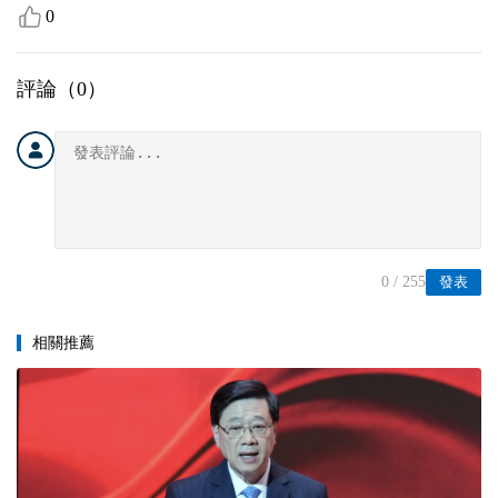
0
評論（
0
）
0
/ 255
發表
相關推薦