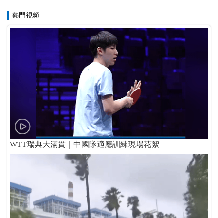
熱門視頻
WTT瑞典大滿貫｜中國隊適應訓練現場花絮