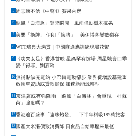
5
周志康不信《中聲4》賽果內定
6
颱風「白海豚」登陸瞬間 風雨強勁樹木搖晃
7
美要「換牌」 伊朗「換將」 美伊博弈變數猶存
8
WTT瑞典大滿貫｜中國隊適應訓練現場花絮
9
《功夫女足》香港首映 星媽罕有撐場 周星馳賣口乖
變「得罪」劉嘉玲
10
無補貼缺充電站 小巴轉電動卻步 業界促增設基建重
啟換車資助或貸款擔保 加速新能源轉型
11
京津冀或有強降雨 颱風「白海豚」會重現「杜蘇
芮」強度嗎？
12
香港逾百盛事「連珠炮發」 下半年料吸185萬旅客
13
國產大米漲價致消費降 日食品自給率歷來最低