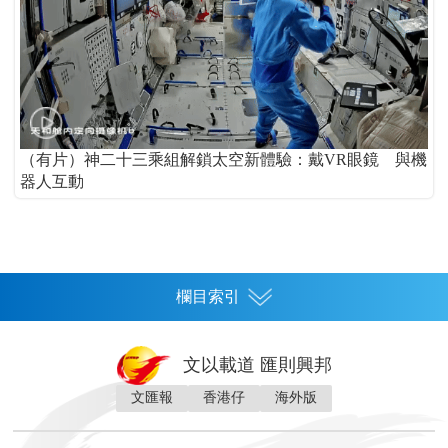
（有片）神二十三乘組解鎖太空新體驗：戴VR眼鏡 與機
器人互動
欄目索引
首頁
文以載道 匯則興邦
香港
文匯報
香港仔
海外版
神州
灣區生活
灣區企業
灣區文化
灣區旅遊
灣區人
灣區人才
灣區政策
灣區服務易