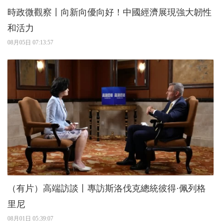
時政微觀察丨向新向優向好！中國經濟展現強大韌性
和活力
08月05日 07:13:57
（有片）高端訪談丨專訪斯洛伐克總統彼得·佩列格
里尼
08月01日 05:39:07