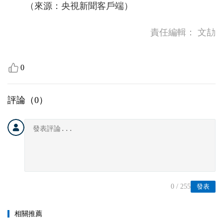
（來源：央視新聞客戶端）
責任編輯：
文劼
0
評論（
0
）
0
/ 255
發表
相關推薦