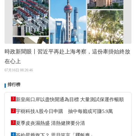
時政新聞眼丨習近平再赴上海考察，這份牽掛始終放
在心上
07月16日 08:26:46
排行榜
1
新皇崗口岸以盡快開通為目標 大量測試保運作暢順
2
宇樹科技A股今日申購 抽中每籤或可賺5.9萬
3
夏季皮炎濕熱盛 清熱健脾要分清
4
簽約星爺旗下？ 思貝笑言「𦧲飯應」