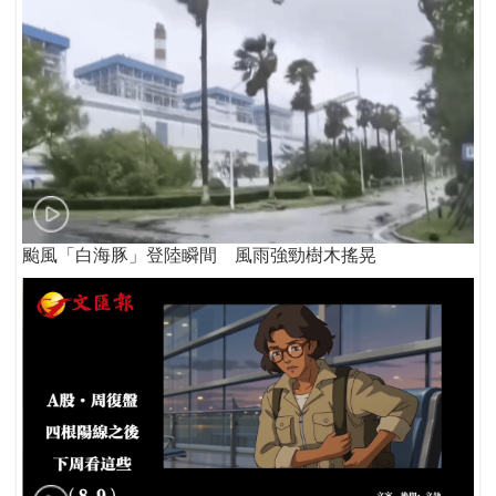
颱風「白海豚」登陸瞬間 風雨強勁樹木搖晃