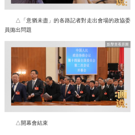
△「意猶未盡」的各路記者對走出會場的政協委
員拋出問題
△開幕會結束