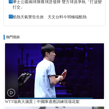
14
摩士公園兩球隊獲球證發牌 雙方球員爭執「打波變
打交」
15
酷熱天氣警告生效 天文台料今明極端酷熱
熱門視頻
WTT瑞典大滿貫｜中國隊適應訓練現場花絮