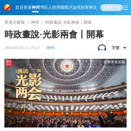
首頁
香港
神州
灣區人
經濟
國際
評論
視頻
軍事
文化
娛樂
生活
教育
體
下載客戶端
香港文匯報
神州
時政畫說·光影兩會丨開幕
時政畫說·光影兩會丨開幕
2024-03-05 11:19:27
神州
字號