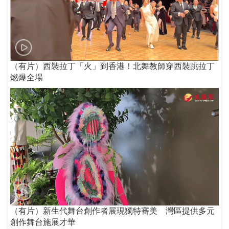
（有片）西裝拉丁「火」到香港！北舞教師穿西裝跳拉丁
燃爆全場
（有片）新生代舞台創作者展現獨特審美 灣區提供多元
創作舞台施展才華