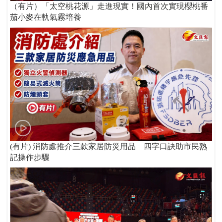
（有片）「太空桃花源」走進現實！國內首次實現櫻桃番
茄小麥在軌氣霧培養
(有片) 消防處推介三款家居防災用品 四字口訣助市民熟
記操作步驟