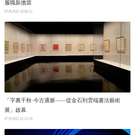
履職新擔當
07月29日 20:06:32
「字裏千秋·今古通脈——從金石到雲端書法藝術
展」啟幕
07月28日 01:25:39