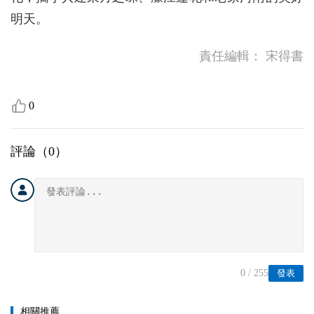
明天。
責任編輯：
宋得書
0
評論（
0
）
0
/ 255
發表
相關推薦