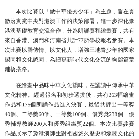
本次比賽以「做中華優秀少年」為主題，旨在貫
徹落實黨中央對港澳工作的決策部署，進一步深化豫
港澳基礎教育交流合作，分為朗誦賽和繪畫賽，共有
來自香港、澳門和河南省共計77所學校報名參賽。本
次比賽以聲傳情、以文化人，增強三地青少年的國家
認同和文化認同，為譜寫新時代文化交流的絢麗篇章
鋪橋搭路。
在繪畫中品味中華文化韻味，在誦讀中傳承中華
文化精神。經過報名和初步選拔後，共有263幅繪畫
作品和175個朗誦作品進入決賽，最後共評出一等獎
40個、二等獎60個、三等獎100個、優秀獎238個；優
秀輔導教師200人和優秀組織獎22個。本次比賽參賽
作品展示了豫港澳師生對祖國悠久歷史和燦爛文化的