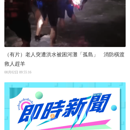
（有片）老人突遭洪水被困河灘「孤島」 消防橫渡
救人趕羊
08月02日 09:55:16