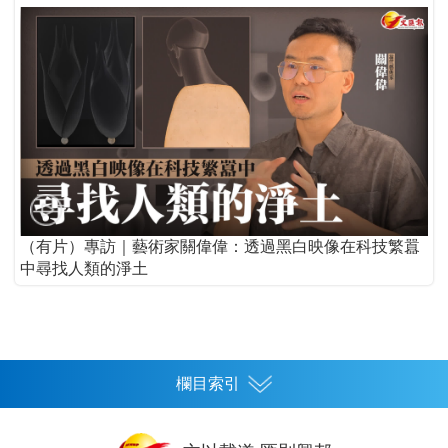
（有片）專訪｜藝術家關偉偉：透過黑白映像在科技繁囂
中尋找人類的淨土
欄目索引
首頁