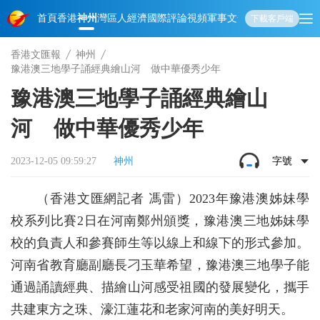
首頁
香港
神州
灣區人
經濟
國際
評論
視頻
軍事
文化
娛樂
生活
教育
體
下載客戶端
香港文匯報
神州
豫港澳三地學子誦經典繪山河 做中華優秀少年
豫港澳三地學子誦經典繪山
河 做中華優秀少年
2023-12-05 09:59:27
神州
字號
（香港文匯網記者 馮雷）2023年豫港澳姊妹學
校系列比賽2日在河南鄭州頒獎，豫港澳三地姊妹學
校的負責人和參賽師生等以線上和線下的形式參加。
河南省教育廳副廳長刁玉華希望，豫港澳三地學子能
通過誦讀經典、描繪山河感受祖國的發展變化，攜手
共建東方之珠、濠江蓮花和老家河南的美好明天。