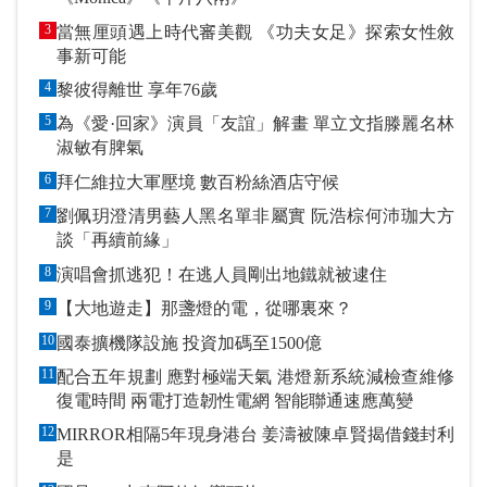
3
當無厘頭遇上時代審美觀 《功夫女足》探索女性敘
事新可能
4
黎彼得離世 享年76歲
5
為《愛·回家》演員「友誼」解畫 單立文指滕麗名林
淑敏有脾氣
6
拜仁維拉大軍壓境 數百粉絲酒店守候
7
劉佩玥澄清男藝人黑名單非屬實 阮浩棕何沛珈大方
談「再續前緣」
8
演唱會抓逃犯！在逃人員剛出地鐵就被逮住
9
【大地遊走】那盞燈的電，從哪裏來？
10
國泰擴機隊設施 投資加碼至1500億
11
配合五年規劃 應對極端天氣 港燈新系統減檢查維修
復電時間 兩電打造韌性電網 智能聯通速應萬變
12
MIRROR相隔5年現身港台 姜濤被陳卓賢揭借錢封利
是