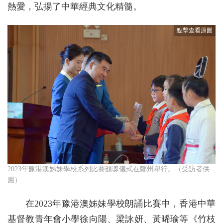
熱愛，弘揚了中華經典文化精髓。
2023年豫港澳姊妹學校系列比賽頒獎儀式在鄭州舉行。（受訪者供
圖）
在2023年豫港澳姊妹學校朗誦比賽中，香港中華
基督教青年會小學徐向陽、梁詠妍、黃晞瑜等《竹枝