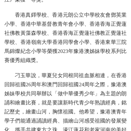
香港真鐸學校、香港元朗公立中學校友會鄧英業
小學、香港中華基督教青年會小學、香港香海正覺蓮
社佛教黃藻森學校、香港香海正覺蓮社佛教正覺蓮社
學校、香港嶺南大學香港同學會小學、香港東華三院
馬錦燦紀念小學等榮獲2023年豫港澳姊妹學校系列比
賽優秀組織獎。
刁玉華說，華夏兒女同根同祖血脈相連，在香港
回歸祖國26周年和澳門回歸祖國24周年之際，豫港澳
姊妹學校共同舉辦以「做中華優秀少年」為主題的朗
誦和繪畫比賽，就是要讓新時代青少年熟讀經典，銘
記歷史，繪畫山河，胸懷祖國。他希望，豫港澳青年
學子們能通過誦讀經典、描繪山河感受祖國的發展變
化，攜手共建東方之珠、濠江蓮花和老家河南的美好