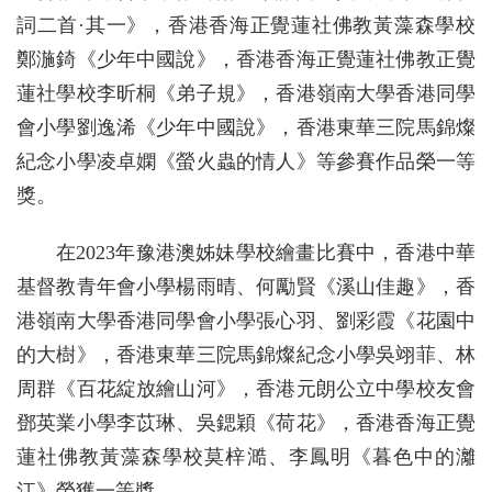
詞二首·其一》，香港香海正覺蓮社佛教黃藻森學校
鄭湤錡《少年中國說》，香港香海正覺蓮社佛教正覺
蓮社學校李昕桐《弟子規》，香港嶺南大學香港同學
會小學劉逸浠《少年中國說》，香港東華三院馬錦燦
紀念小學凌卓嫻《螢火蟲的情人》等參賽作品榮一等
獎。
在2023年豫港澳姊妹學校繪畫比賽中，香港中華
基督教青年會小學楊雨晴、何勵賢《溪山佳趣》，香
港嶺南大學香港同學會小學張心羽、劉彩霞《花園中
的大樹》，香港東華三院馬錦燦紀念小學吳翊菲、林
周群《百花綻放繪山河》，香港元朗公立中學校友會
鄧英業小學李苡琳、吳鍶穎《荷花》，香港香海正覺
蓮社佛教黃藻森學校莫梓㵆、李鳳明《暮色中的灕
江》榮獲一等獎。