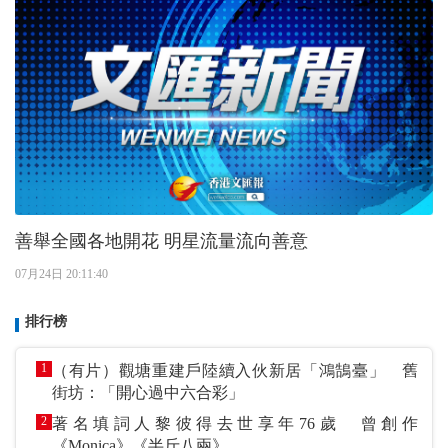
善舉全國各地開花 明星流量流向善意
07月24日 20:11:40
排行榜
1
（有片）觀塘重建戶陸續入伙新居「鴻鵠臺」 舊
街坊：「開心過中六合彩」
2
著名填詞人黎彼得去世享年76歲 曾創作
《Monica》《半斤八兩》