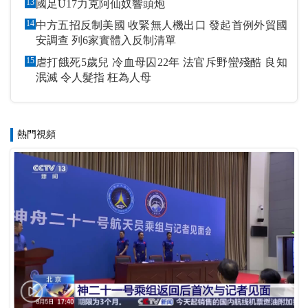
13
國足U17力克阿仙奴響頭炮
14
中方五招反制美國 收緊無人機出口 發起首例外貿國
安調查 列6家實體入反制清單
15
虐打餓死5歲兒 冷血母囚22年 法官斥野蠻殘酷 良知
泯滅 令人髮指 枉為人母
熱門視頻