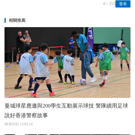
0
/ 255
發表
相關推薦
曼城球星應邀與200學生互動展示球技 警隊續用足球
說好香港警察故事
08月03日 13:05:14