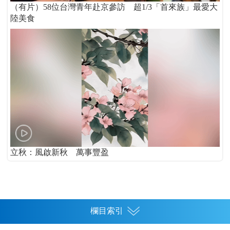
（有片）58位台灣青年赴京參訪 超1/3「首來族」最愛大
陸美食
立秋：風啟新秋 萬事豐盈
欄目索引