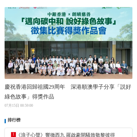
慶祝香港回歸祖國29周年 深港順澳學子分享「説好
綠色故事」得獎作品
07月15日 00:59:00
排行榜
1
《浪子心聲》響徹西九 羅啟豪開騷致敬黎彼得