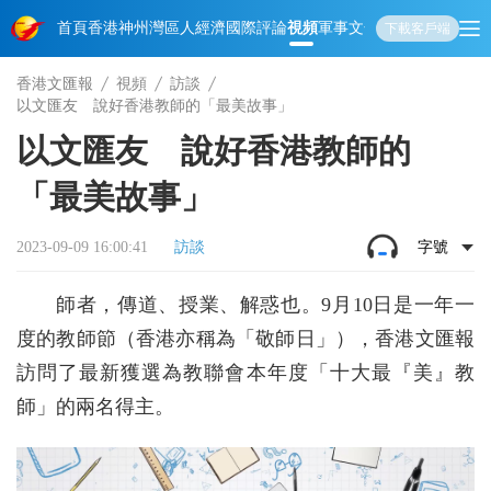
首頁
香港
神州
灣區人
經濟
國際
評論
視頻
軍事
文化
娛樂
生活
教育
體
下載客戶端
香港文匯報
視頻
訪談
以文匯友 說好香港教師的「最美故事」
以文匯友 說好香港教師的
「最美故事」
2023-09-09 16:00:41
訪談
字號
師者，傳道、授業、解惑也。9月10日是一年一
度的教師節（香港亦稱為「敬師日」），香港文匯報
訪問了最新獲選為教聯會本年度「十大最『美』教
師」的兩名得主。