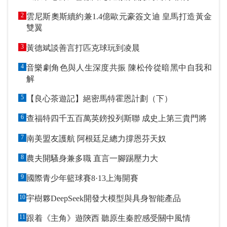
2
雲尼斯奧斯續約兼1.4億歐元豪簽文迪 皇馬打造黃金
雙翼
3
黃德斌談善言打匹克球玩到凌晨
4
音樂劇角色與人生深度共振 陳松伶從暗黑中自我和
解
5
【良心茶遊記】絕密馬特霍恩計劃（下）
6
查福特四千五百萬英鎊投列斯聯 成史上第三貴門將
7
南美盟友護航 阿根廷足總力撐恩芬天奴
8
農夫開騷身兼多職 直言一腳踢壓力大
9
國際青少年籃球賽8·13上海開賽
10
宇樹夥DeepSeek開發大模型與具身智能產品
11
跟着《主角》遊陝西 聽原生秦腔感受關中風情