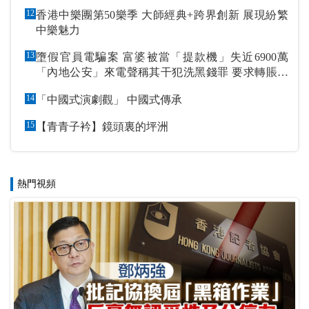
12
香港中樂團第50樂季 大師經典+跨界創新 展現紛繁
中樂魅力
13
墮假官員電騙案 富婆被當「提款機」失近6900萬
「內地公安」來電聲稱其干犯洗黑錢罪 要求轉賬到
指定戶口作「保證金」
14
「中國式演劇觀」 中國式傳承
15
【青青子衿】鏡頭裏的坪洲
熱門視頻