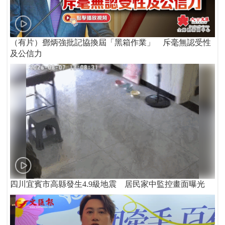
（有片）鄧炳強批記協換屆「黑箱作業」 斥毫無認受性
及公信力
四川宜賓市高縣發生4.9級地震 居民家中監控畫面曝光