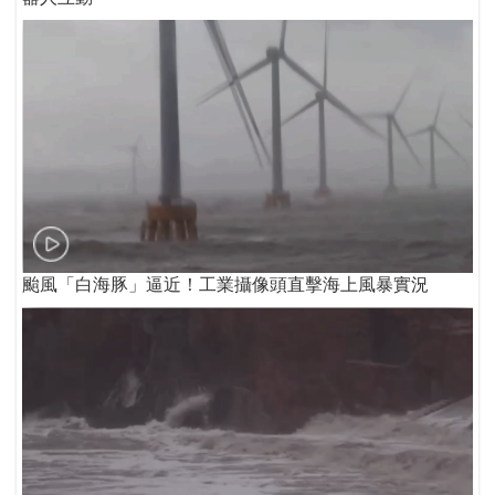
颱風「白海豚」逼近！工業攝像頭直擊海上風暴實況