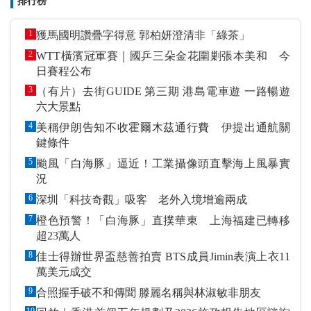
排行榜
1
獲馬國明讚疊字得意 郭柏妍澄清非「綠茶」
2
WTT橫濱冠軍賽｜國乒三朵金花圍剿張本美和 今
日賽程公布
3
（有片）去街GUIDE 第三期 港島電車遊 一路暢遊
六大景點
4
美稱伊朗告知不收霍爾木茲通行費 伊提出通航關
鍵條件
5
颱風「白海豚」逼近！工業攝像頭直擊海上風暴實
況
6
深圳「科技奇觀」吸客 老外入境增逾兩成
7
橙色預警！「白海豚」直撲華東 上海福建已轉移
超23萬人
8
佳士得辦世界盃慈善拍賣 BTS成員Jimin表演上衣11
萬美元成交
9
合照握手破不和傳聞 滕麗名稱與林淑敏非朋友