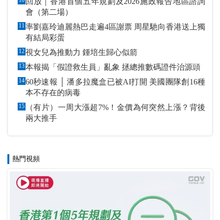
10
回放｜香港首個五年規劃及2026施政報告地區諮詢
會（第二場）
11
率劉嘉玲迪麗熱巴走遍4區謝票 周星馳向香港送上獨
有結局彩蛋
12
視女兒為推動力 鍾培生歸心似箭
13
本報揭「假證救生員」亂象 拯總推數碼證件治源頭
14
60秒速報 │ 潘多拉魔盒已被AI打開 美國團隊創16種
本不存在的病毒
15
（有片）一周大漲超7%！金價為何突然上漲？背後
兩大推手
熱門視頻