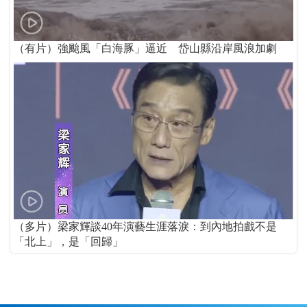
（有片）強颱風「白海豚」逼近 岱山縣沿岸風浪加劇
（多片）梁家輝談40年演藝生涯落淚：到內地拍戲不是
「北上」，是「回歸」