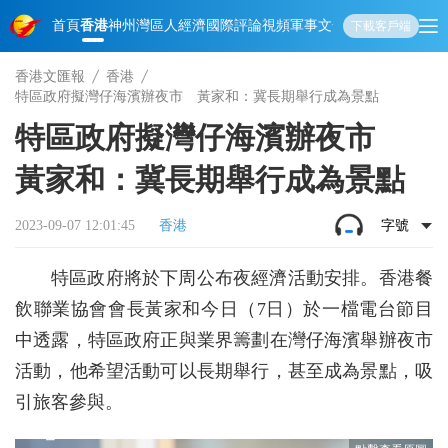
首頁
香港
神州
灣區人
經濟
國際
評論
視頻
軍事
文化
娛樂
生活
教育
體
下載客戶端
香港文匯報
香港
特區政府擬灣仔海濱辦夜市 黃家和：冀長期舉行成為景點
特區政府擬灣仔海濱辦夜市
黃家和：冀長期舉行成為景點
2023-09-07 12:01:45
香港
字號
特區政府將於下周公布夜經濟活動安排。香港餐
飲聯業協會會長黃家和今日（7日）於一檔電台節目
中透露，特區政府正與業界籌劃在灣仔海濱舉辦夜市
活動，他希望活動可以長期舉行，甚至成為景點，吸
引旅客參與。