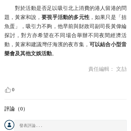
對於活動是否足以吸引北上消費的港人留港的問
題，黃家和說，
要視乎活動的多元性
，如果只是「拮
魚蛋」，吸引力不夠，他早前與財政司副司長黃偉綸
探討，對方亦希望在不同場合舉辦不同夜間經濟活
動，黃家和建議灣仔海濱的夜市集，
可以結合小型音
樂會及其他文娛活動
。
責任編輯：
文劼
0
評論（
0
）