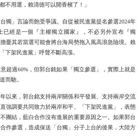
選都不用選，賴清德可以開香檳了！」
台獨」言論而飽受爭議。自從被民進黨提名參選2024年
上已經是一個『主權獨立國家』，不必另外宣布『獨
界擔憂其若當選可能會將台海局勢拖入風高浪急險境。賴
「下架民進黨」呼聲不斷高漲。
意超過60%，但郭台銘如果「獨立參選」，實際上就是
道而馳。
多年以來，郭台銘支持兩岸關係和平發展、支持兩岸交流
一直強調要共同致力於兩岸和平、「下架民進黨」，表態
營不團結，藍白合作沒有進展的重要原因之一。如果郭台
人合作參選，造成保送「台獨」分子上台的後果，大陸方