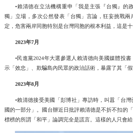
•賴清德在立法機構重申「我是主張『台獨』的
獨」立場，多次公然發表「台獨」言論，狂妄挑戰兩
定，危害兩岸同胞特別是台灣同胞的根本利益，這是十
2023年7月
•民進黨2024年大選參選人賴清德向美國媒體
示「效忠」、欺騙島內民眾的政治話術，暴露了其「假
2023年8月
•賴清德接受美國「彭博社」專訪時，叫囂「台
國的一部分」。國台辦近日批評賴清德是不折不扣的
標榜的所謂「和平」論調完全是謊言。這樣的人只會給