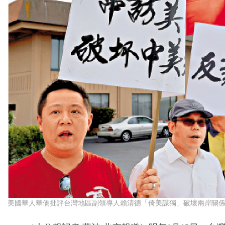
美國華人華僑批評台灣地區副領導人賴清德「倚美謀獨」破壞兩岸關