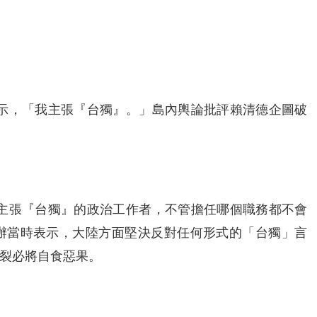
表示，「我主張『台獨』。」島內輿論批評賴清德企圖破
「主張『台獨』的政治工作者，不管擔任哪個職務都不會
辦當時表示，大陸方面堅決反對任何形式的「台獨」言
裂必將自食惡果。