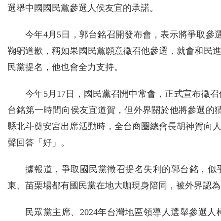
選舉中國國民黨參選人侯友宜的承諾。
今年4月5日，郭台銘召開發布會，表示將爭取參選
鞠躬道歉，稱如果國民黨願意徵召他參選，就會和民
民黨提名，他也會全力支持。
今年5月17日，國民黨召開中常會，正式宣布徵召
台銘第一時間向侯友宜道賀，但外界關於他將參選的猜
縣北斗奠安宮出席活動時，全台商圈總會長胡神賀向
聲回答「好」。
據報道，爭取國民黨徵召提名失利的郭台銘，似
東、苗栗場都有國民黨在地大咖現身陪同，被外界認為
民眾黨主席、2024年台灣地區領導人選舉參選