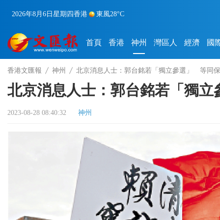
2026年8月6日
星期四
香港
東風
28°C
首頁
香港
神州
灣區人
經濟
國
香港文匯報
神州
北京消息人士：郭台銘若「獨立參選」 等同
北京消息人士：郭台銘若「獨立
2023-08-28 08:40:32
神州