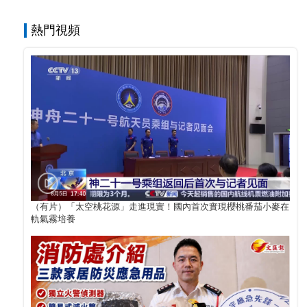
熱門視頻
（有片）「太空桃花源」走進現實！國內首次實現櫻桃番茄小麥在
軌氣霧培養