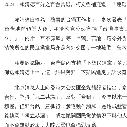
2024，賴清德百分之百會當選。柯文哲補充道，「連
賴清德自稱為「務實的台獨工作者」，多次發表「
台灣地區領導人後，賴清德竟公然宣揚「台灣事實
立』」，兩岸「互不隸屬」等「台獨」言論，這令外
清德所在的民進黨當局亦是內外交困，一地雞毛，島內
相關數據顯示，台灣島內支持「下架民進黨」的民
保送賴清德上台，這一結果與郭「下架民進黨」訴求背
北京消息人士向香港大公文匯全媒體記者指出，
合作、堅持「九二共識」、反對「台獨」，今年以來
積極。但郭台銘一意孤行，參選動作頻頻，是造成藍
銘執意「獨立參選」，或在拋開國民黨的情況下與他
面不會無動於衷，大陸民眾也會強烈反應。