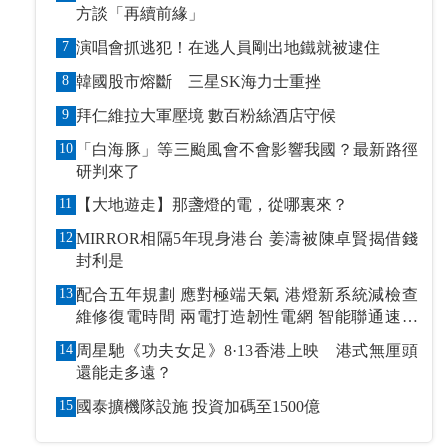
方談「再續前緣」
7
演唱會抓逃犯！在逃人員剛出地鐵就被逮住
8
韓國股市熔斷 三星SK海力士重挫
9
拜仁維拉大軍壓境 數百粉絲酒店守候
10
「白海豚」等三颱風會不會影響我國？最新路徑
研判來了
11
【大地遊走】那盞燈的電，從哪裏來？
12
MIRROR相隔5年現身港台 姜濤被陳卓賢揭借錢
封利是
13
配合五年規劃 應對極端天氣 港燈新系統減檢查
維修復電時間 兩電打造韌性電網 智能聯通速應
萬變
14
周星馳《功夫女足》8·13香港上映 港式無厘頭
還能走多遠？
15
國泰擴機隊設施 投資加碼至1500億