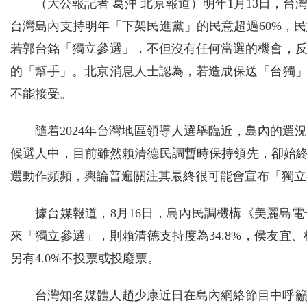
（大公報記者 葛沖 北京報道）明年1月13日，
台灣島內支持明年「下架民進黨」的民意超過60%，
若郭台銘「獨立參選」，不但沒有任何當選的機會，
的「幫手」。北京消息人士認為，若造成保送「台獨
不能接受。
隨着2024年台灣地區領導人選舉臨近，島內的
候選人中，目前雖然賴清德民調暫時保持領先，卻始終
選動作頻頻，輿論普遍關注其最終很可能會宣布「獨立
據台媒報道，8月16日，島內民調機構《美麗島
來「獨立參選」，則賴清德支持度為34.8%，侯友宜、柯
另有4.0%不投票或投廢票。
台灣知名媒體人趙少康近日在島內網絡節目中呼籲