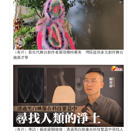
（有片）新生代舞台創作者展現獨特審美 灣區提供多元創作舞台
施展才華
（有片）專訪｜藝術家關偉偉：透過黑白映像在科技繁囂中尋找人