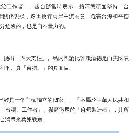
政治工作者。」國台辦當時表示，賴清德頑固堅持「台
岸關係現狀，嚴重挑釁兩岸主流民意，危害台海和平穩
分危險的，也是自不量力的。
投書，拋出「四大支柱」。島內輿論批評賴清德是向美國表
和平、真『台獨』」的真面目。
灣已經是一個主權獨立的國家」、「不屬於中華人民共和
「『台獨』工作者」、徹頭徹尾的「麻煩製造者」，其所
台灣帶來兵兇戰危。