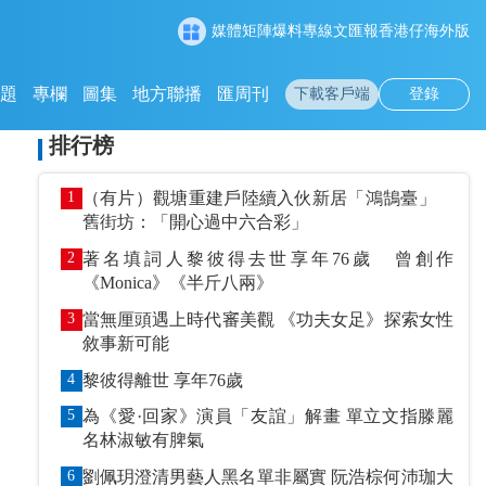
媒體矩陣
爆料專線
文匯報
香港仔
海外版
專題
專欄
圖集
地方聯播
匯周刊
下載客戶端
登錄
排行榜
1
（有片）觀塘重建戶陸續入伙新居「鴻鵠臺」
舊街坊：「開心過中六合彩」
2
著名填詞人黎彼得去世享年76歲 曾創作
《Monica》《半斤八兩》
3
當無厘頭遇上時代審美觀 《功夫女足》探索女性
敘事新可能
4
黎彼得離世 享年76歲
5
為《愛·回家》演員「友誼」解畫 單立文指滕麗
名林淑敏有脾氣
6
劉佩玥澄清男藝人黑名單非屬實 阮浩棕何沛珈大