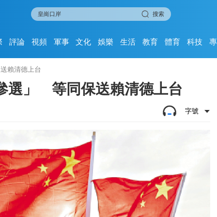
搜索
際
評論
視頻
軍事
文化
娛樂
生活
教育
體育
科技
保送賴清德上台
參選」 等同保送賴清德上台
字號