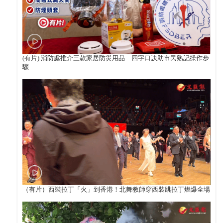
(有片) 消防處推介三款家居防災用品 四字口訣助市民熟記操作步
驟
（有片）西裝拉丁「火」到香港！北舞教師穿西裝跳拉丁燃爆全場