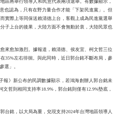
台灣地區將舉行領導人和民意代表兩項選舉。有數據顯示，
民意也認為，只有在野力量合作才能「下架民進黨」。但
反而實際上等同保送賴清德上台，客觀上成為民進黨選舉
」分子上台的後果，大陸方面不會無動於衷，大陸民眾也
選況愈來愈加激烈。據報道，賴清德、侯友宜、柯文哲三位
在35%左右徘徊。與此同時，近日郭台銘不斷布局，參
參選」。
電子報》新公布的民調數據顯示，若鴻海創辦人郭台銘未
文哲則相同支持率18.9%，郭台銘則僅有12.9%墊底，
郭台銘，以大局為重，兌現支持2024年台灣地區領導人