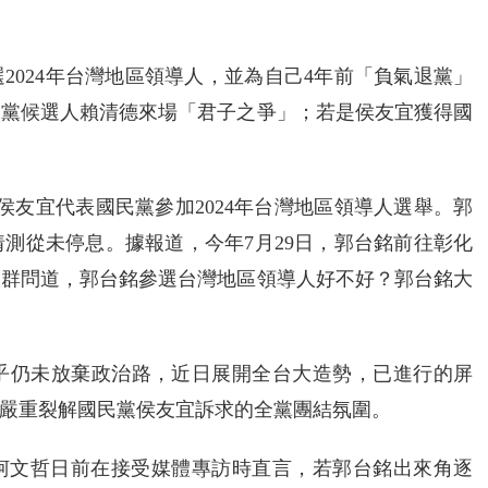
2024年台灣地區領導人，並為自己4年前「負氣退黨」
進黨候選人賴清德來場「君子之爭」；若是侯友宜獲得國
侯友宜代表國民黨參加2024年台灣地區領導人選舉。郭
測從未停息。據報道，今年7月29日，郭台銘前往彰化
人群問道，郭台銘參選台灣地區領導人好不好？郭台銘大
乎仍未放棄政治路，近日展開全台大造勢，已進行的屏
嚴重裂解國民黨侯友宜訴求的全黨團結氛圍。
人柯文哲日前在接受媒體專訪時直言，若郭台銘出來角逐