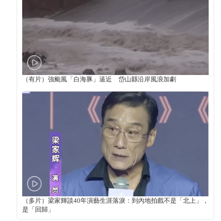
（有片）強颱風「白海豚」逼近 岱山縣沿岸風浪加劇
（多片）梁家輝談40年演藝生涯落淚：到內地拍戲不是「北上」，
是「回歸」