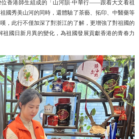
由42位香港師生組成的「山河韻·中華行——跟着大文看祖
覽祖國秀美山河的同時，還體驗了茶藝、拓印、中醫藥等
感嘆，此行不僅加深了對浙江的了解，更增強了對祖國的
解祖國日新月異的變化，為祖國發展貢獻香港的青春力