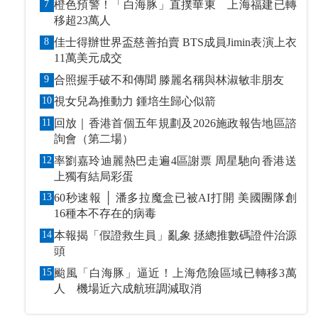
7
橙色預警！「白海豚」直撲華東 上海福建已轉
移超23萬人
8
佳士得辦世界盃慈善拍賣 BTS成員Jimin表演上衣
11萬美元成交
9
合照握手破不和傳聞 滕麗名稱與林淑敏非朋友
10
視女兒為推動力 鍾培生歸心似箭
11
回放｜香港首個五年規劃及2026施政報告地區諮
詢會（第二場）
12
率劉嘉玲迪麗熱巴走遍4區謝票 周星馳向香港送
上獨有結局彩蛋
13
60秒速報 │ 潘多拉魔盒已被AI打開 美國團隊創
16種本不存在的病毒
14
本報揭「假證救生員」亂象 拯總推數碼證件治源
頭
15
颱風「白海豚」逼近！上海危險區域已轉移3萬
人 機場近六成航班調減取消