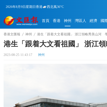
2026年8月9日
星期日
香港
西北風
36°C
首頁
香港
神州
灣區人
經濟
國
香港文匯報
神州
港生「跟着大文看祖國」 浙江領略秀美山河 
港生「跟着大文看祖國」 浙江
2023-08-25 11:43:17
神州