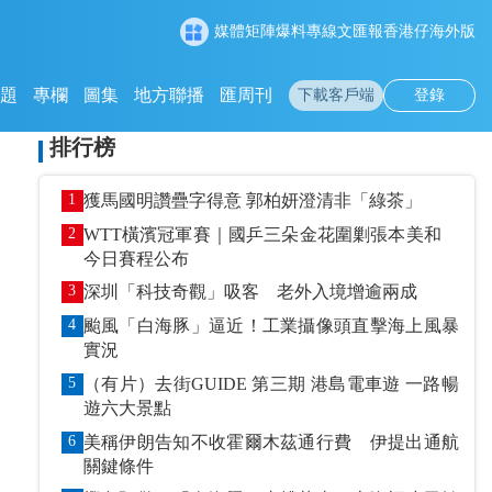
媒體矩陣
爆料專線
文匯報
香港仔
海外版
專題
專欄
圖集
地方聯播
匯周刊
下載客戶端
登錄
排行榜
1
獲馬國明讚疊字得意 郭柏妍澄清非「綠茶」
2
WTT橫濱冠軍賽｜國乒三朵金花圍剿張本美和
今日賽程公布
3
深圳「科技奇觀」吸客 老外入境增逾兩成
4
颱風「白海豚」逼近！工業攝像頭直擊海上風暴
實況
5
（有片）去街GUIDE 第三期 港島電車遊 一路暢
遊六大景點
6
美稱伊朗告知不收霍爾木茲通行費 伊提出通航
關鍵條件