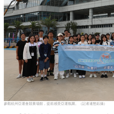
參觀杭州亞運會競賽場館，提前感受亞運氛圍。（記者連慜鈺攝）