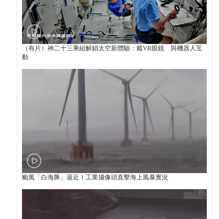
（有片）神二十三乘組解鎖太空新體驗：戴VR眼鏡 與機器人互
動
颱風「白海豚」逼近！工業攝像頭直擊海上風暴實況