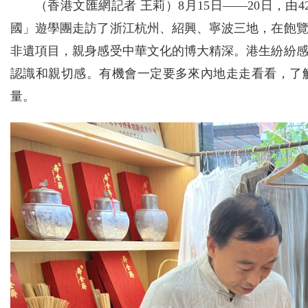
（香港文匯網記者 王莉）8月15日——20日，
國」遊學團走訪了浙江杭州、紹興、寧波三地，在飽
非遺項目，親身感受中華文化的博大精深。港生紛紛
認識和親切感。有機會一定要多來內地走走看看，了
量。