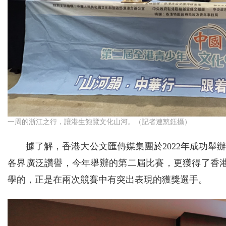
一周的浙江之行，讓港生飽覽文化山河。（記者連慜鈺攝）
據了解，香港大公文匯傳媒集團於2022年成功
各界廣泛讚譽，今年舉辦的第二屆比賽，更獲得了香港近
學的，正是在兩次競賽中有突出表現的獲獎選手。