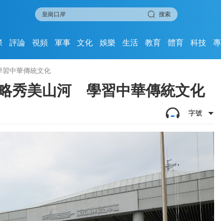
搜索
際
評論
視頻
軍事
文化
娛樂
生活
教育
體育
科技
學習中華傳統文化
領略秀美山河 學習中華傳統文化
字號