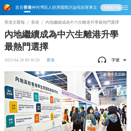
首頁
香港
神州
灣區人
經濟
國際
評論
視頻
軍事
文化
娛樂
生活
教育
體
下載客戶端
香港文匯報
香港
內地繼續成為中六生離港升學最熱門選擇
內地繼續成為中六生離港升學
最熱門選擇
2023-04-28 09:39:20
香港
字號