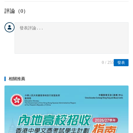
評論（
0
）
0
/ 255
發表
相關推薦