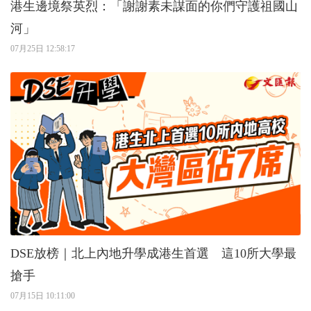
港生邊境祭英烈：「謝謝素未謀面的你們守護祖國山
河」
07月25日 12:58:17
DSE放榜｜北上內地升學成港生首選 這10所大學最
搶手
07月15日 10:11:00