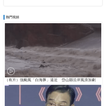
熱門視頻
（有片）強颱風「白海豚」逼近 岱山縣沿岸風浪加劇