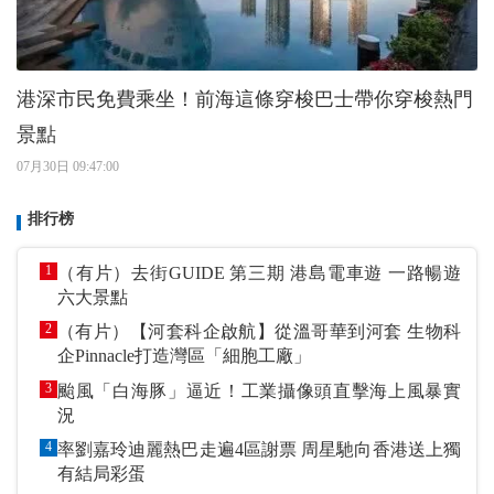
港深市民免費乘坐！前海這條穿梭巴士帶你穿梭熱門
景點
07月30日 09:47:00
排行榜
1
（有片）去街GUIDE 第三期 港島電車遊 一路暢遊
六大景點
2
（有片）【河套科企啟航】從溫哥華到河套 生物科
企Pinnacle打造灣區「細胞工廠」
3
颱風「白海豚」逼近！工業攝像頭直擊海上風暴實
況
4
率劉嘉玲迪麗熱巴走遍4區謝票 周星馳向香港送上獨
有結局彩蛋