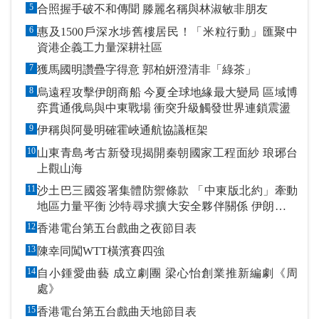
5
合照握手破不和傳聞 滕麗名稱與林淑敏非朋友
6
惠及1500戶深水埗舊樓居民！「米粒行動」匯聚中
資港企義工力量深耕社區
7
獲馬國明讚疊字得意 郭柏妍澄清非「綠茶」
8
烏遠程攻擊伊朗商船 今夏全球地緣最大變局 區域博
弈貫通俄烏與中東戰場 衝突升級觸發世界連鎖震盪
9
伊稱與阿曼明確霍峽通航協議框架
10
山東青島考古新發現揭開秦朝國家工程面紗 琅琊台
上觀山海
11
沙土巴三國簽署集體防禦條款 「中東版北約」牽動
地區力量平衡 沙特尋求擴大安全夥伴關係 伊朗潑冷
水促改變政策
12
香港電台第五台戲曲之夜節目表
13
陳幸同闖WTT橫濱賽四強
14
自小鍾愛曲藝 成立劇團 梁心怡創業推新編劇《周
處》
15
香港電台第五台戲曲天地節目表