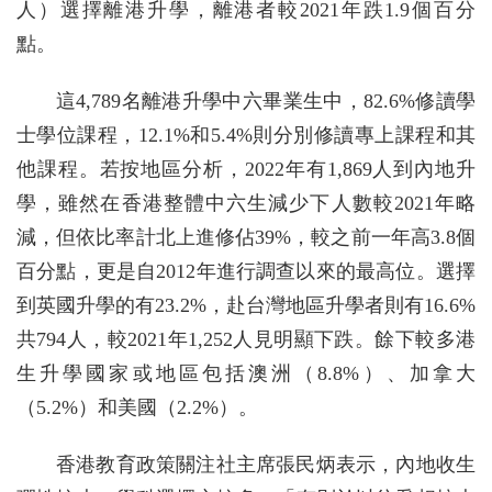
人）選擇離港升學，離港者較2021年跌1.9個百分
點。
這4,789名離港升學中六畢業生中，82.6%修讀學
士學位課程，12.1%和5.4%則分別修讀專上課程和其
他課程。若按地區分析，2022年有1,869人到內地升
學，雖然在香港整體中六生減少下人數較2021年略
減，但依比率計北上進修佔39%，較之前一年高3.8個
百分點，更是自2012年進行調查以來的最高位。選擇
到英國升學的有23.2%，赴台灣地區升學者則有16.6%
共794人，較2021年1,252人見明顯下跌。餘下較多港
生升學國家或地區包括澳洲（8.8%）、加拿大
（5.2%）和美國（2.2%）。
香港教育政策關注社主席張民炳表示，內地收生