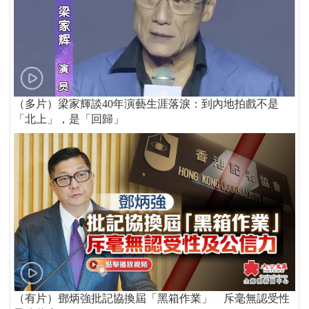
（多片）梁家輝談40年演藝生涯落淚：到內地拍戲不是
「北上」，是「回歸」
（有片）鄧炳強批記協換屆「黑箱作業」 斥毫無認受性