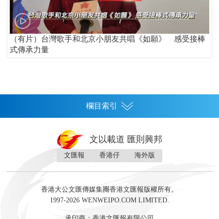
（有片）台灣歌手和北京小朋友共唱《如願》 感受接棒
式傳承力量
欄目索引
首頁
文以載道 匯則興邦
香港
文匯報
香港仔
海外版
神州
灣區生活
灣區企業
灣區文化
灣區旅遊
灣區人
灣區人才
灣區政策
灣區服務易
經濟
財經
地產
投資
財評
數字經濟
經湋論
香港大公文匯傳媒集團香港文匯報版權所有。
國際
1997-2026 WENWEIPO.COM LIMITED.
評論
社評
評論
快評
來論
視頻
新聞
訪談
直播
經湋論
承印商：香港文匯報有限公司