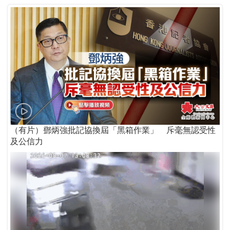
（有片）鄧炳強批記協換屆「黑箱作業」 斥毫無認受性
及公信力