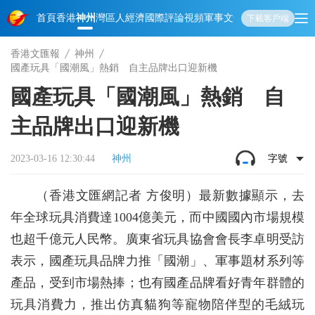
首頁
香港
神州
灣區人
經濟
國際
評論
視頻
軍事
文化
娛樂
生活
教育
體
下載客戶端
香港文匯報
神州
國產玩具「國潮風」熱銷 自主品牌出口迎新機
國產玩具「國潮風」熱銷 自
主品牌出口迎新機
2023-03-16 12:30:44
神州
字號
（香港文匯網記者 方俊明）最新數據顯示，去
年全球玩具消費達1004億美元，而中國國內市場規模
也超千億元人民幣。廣東省玩具協會會長李卓明受訪
表示，國產玩具品牌力推「國潮」、軍事題材系列等
產品，受到市場熱捧；也有國產品牌看好青年群體的
玩具消費力，推出仿真貓狗等寵物陪伴型的毛絨玩