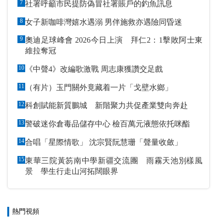
7
社署呼籲市民提防偽冒社署賬戶的釣魚訊息
8
女子新咖啡灣嬉水遇溺 男伴施救亦遇險同昏迷
9
奧迪足球峰會 2026今日上演 拜仁2：1擊敗阿士東
維拉奪冠
10
《中聲4》改編歌激戰 周志康獲讚交足戲
11
（有片）玉門關外竟藏着一片「戈壁水鄉」
12
科創賦能新質鵬城 新階聚力共促產業雙向奔赴
13
警破迷你倉毒品儲存中心 檢百萬元液態依托咪酯
14
合唱「星際情歌」 沈宗賢阮慧珊「聲量收斂」
15
東華三院黃笏南中學新疆交流團 雨霧天池別樣風
景 學生行走山河拓闊眼界
熱門視頻