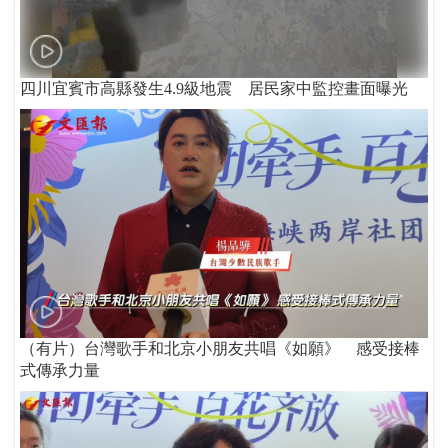
四川宜賓市高縣發生4.9級地震 居民家中監控畫面曝光
（有片）台灣歌手和北京小朋友共唱《如願》 感受接棒
式傳承力量