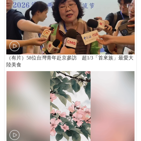
（有片）58位台灣青年赴京參訪 超1/3「首來族」最愛大
陸美食