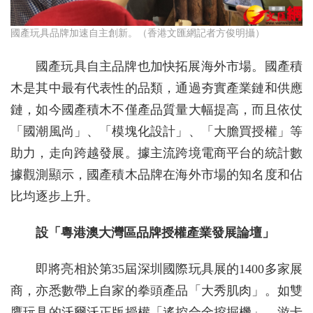
國產玩具品牌加速自主創新。（香港文匯網記者方俊明攝）
國產玩具自主品牌也加快拓展海外市場。國產積
木是其中最有代表性的品類，通過夯實產業鏈和供應
鏈，如今國產積木不僅產品質量大幅提高，而且依仗
「國潮風尚」、「模塊化設計」、「大膽買授權」等
助力，走向跨越發展。據主流跨境電商平台的統計數
據觀測顯示，國產積木品牌在海外市場的知名度和佔
比均逐步上升。
設「粵港澳大灣區品牌授權產業發展論壇」
即將亮相於第35屆深圳國際玩具展的1400多家展
商，亦悉數帶上自家的拳頭產品「大秀肌肉」。如雙
鷹玩具的沃爾沃正版授權「遙控合金挖掘機」，游卡