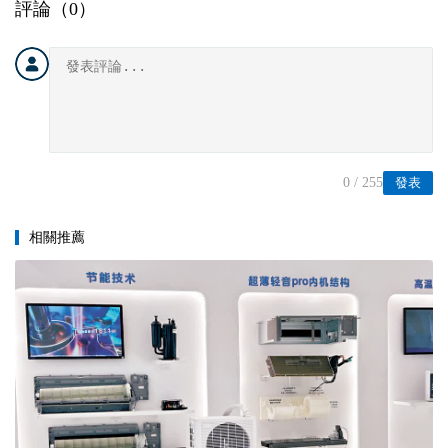
評論（
0
）
0
/ 255
發表
相關推薦