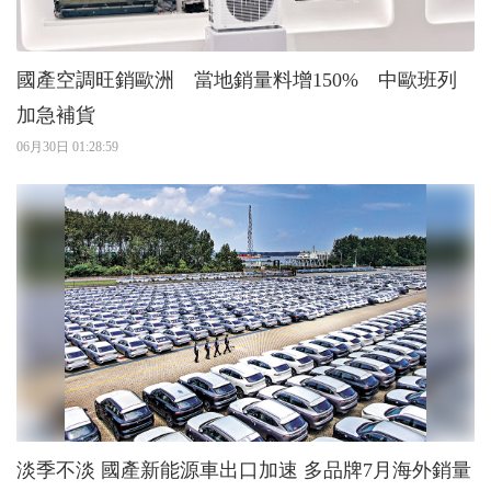
國產空調旺銷歐洲 當地銷量料增150% 中歐班列
加急補貨
06月30日 01:28:59
淡季不淡 國產新能源車出口加速 多品牌7月海外銷量