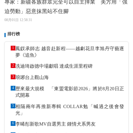
專家：新疆各族群眾完全可以自主擇業 美方用「強
迫勞動」惡意抹黑站不住腳
08月01日 12:58:31
排行榜
1
鳳釵承師志 越音赴新程——越劇花旦李旭丹守藝逐
夢《追魚》
2
冼迪琦啟德中場獻唱 達成生涯里程碑
3
琅琊台上觀山海
4
歷來最大規模 「東盟電影節2026」將於8月20日正
式開幕
5
相隔兩年再推新專輯 COLLAR勉「喊過之後會發
光」
6
李晞彤新歌MV自選男主 鍾情犬系男友