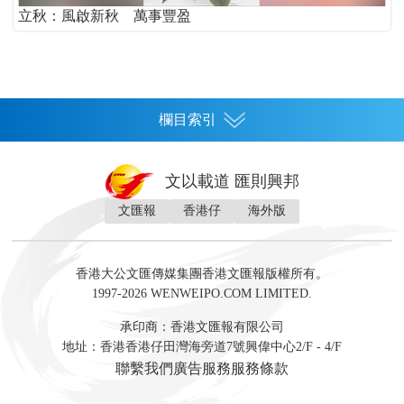
立秋：風啟新秋 萬事豐盈
欄目索引
首頁
文以載道 匯則興邦
香港
文匯報
香港仔
海外版
神州
灣區生活
灣區企業
灣區文化
灣區旅遊
灣區人
灣區人才
灣區政策
灣區服務易
經濟
財經
地產
投資
財評
數字經濟
經湋論
香港大公文匯傳媒集團香港文匯報版權所有。
國際
1997-2026 WENWEIPO.COM LIMITED.
評論
社評
評論
快評
來論
視頻
新聞
訪談
直播
經湋論
承印商：香港文匯報有限公司
軍事
地址：香港香港仔田灣海旁道7號興偉中心2/F - 4/F
文化
文博
藝術
文學
聯繫我們
廣告服務
服務條款
娛樂
生活
旅遊
美食
時尚
健康