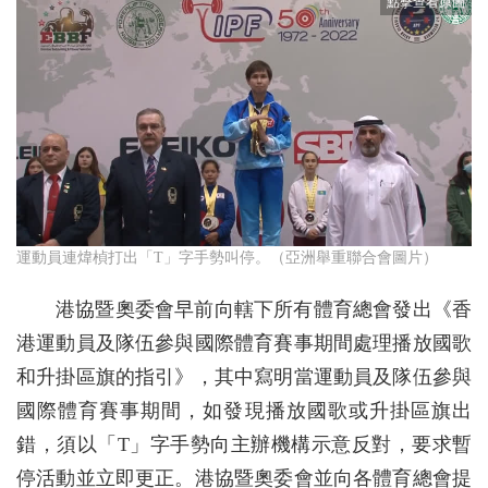
運動員連煒楨打出「T」字手勢叫停。（亞洲舉重聯合會圖片）
港協暨奧委會早前向轄下所有體育總會發出《香
港運動員及隊伍參與國際體育賽事期間處理播放國歌
和升掛區旗的指引》，其中寫明當運動員及隊伍參與
國際體育賽事期間，如發現播放國歌或升掛區旗出
錯，須以「T」字手勢向主辦機構示意反對，要求暫
停活動並立即更正。港協暨奧委會並向各體育總會提