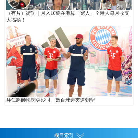
（有片）街訪｜月入10萬在港算「窮人」？港人每月收支
大揭秘！
拜仁將帥快閃尖沙咀 數百球迷夾道朝聖
欄目索引