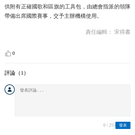
供附有正確國歌和區旗的工具包，由總會指派的領隊
帶備出席國際賽事，交予主辦機構使用。
責任編輯：
宋得書
0
評論（
1
）
0
/ 255
發表