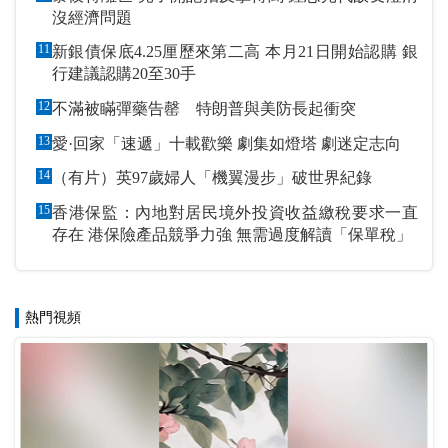
沒經濟問題
11
新銀債保底4.25厘歷來第二高 本月21日開始認購 銀
行建議認購20至30手
12
不滿被瞞彈藥告罄 特朗普與美防長起衝突
13
愛·回家「速遞」十載歡樂 劇集如燈塔 劇迷定志向
14
（有片）英97歲婦人「機翼漫步」破世界紀錄
15
香港保監：內地對居民境外投資收益繳稅要求一直
存在 港保險產品競爭力強 無需過度解讀「保單稅」
熱門視頻