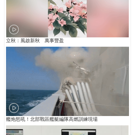
立秋：風啟新秋 萬事豐盈
艦炮怒吼！北部戰區艦艇編隊高燃訓練現場