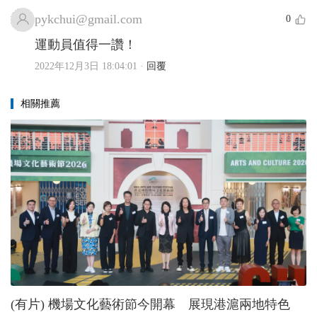
pykchui@gmail.com
0
運動員值得一讚！
2022年12月3日 18:04:01
·
回覆
相關推薦
(有片) 機場文化藝術節今開幕 展現港滬兩地特色