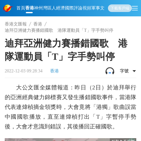
首頁
香港
神州
灣區人
經濟
國際
評論
視頻
軍事
文化
娛樂
生活
教育
體
下載客戶端
香港文匯報
香港
迪拜亞洲健力賽播錯國歌 港隊運動員「T」字手勢叫停
迪拜亞洲健力賽播錯國歌 港
隊運動員「T」字手勢叫停
2022-12-03 09:28:34
香港
字號
大公文匯全媒體報道：昨日（2日）於迪拜舉行
的亞洲經典健力錦標賽又發生播錯國歌事件，當港隊
代表連煒楨摘金領獎時，大會竟將「港獨」歌曲誤當
中國國歌播放，直至連煒楨打出「T」字暫停手勢
後，大會才意識到錯誤，其後播回正確國歌。