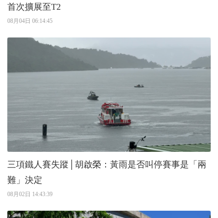
首次擴展至T2
08月04日 06:14:45
三項鐵人賽失蹤│胡啟榮：黃雨是否叫停賽事是「兩
難」決定
08月02日 14:43:39