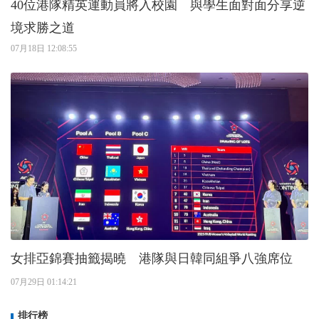
40位港隊精英運動員將入校園 與學生面對面分享逆
境求勝之道
07月18日 12:08:55
女排亞錦賽抽籤揭曉 港隊與日韓同組爭八強席位
07月29日 01:14:21
排行榜