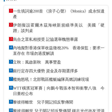
1
一生填詞逾200首 《浪子心聲》《Monica》成永恒遺
產
2
伊朗擬設霍爾木茲海峽新規瞄準美以 美國「硬
蹭」談判桌
3
烏合之眾私相授受 記協選舉醜態畢露
4
內地擬對香港保單收益徵稅20% 香港保監：要求一
直存在 市場勿過度解讀
5
立秋：風啟新秋 萬事豐盈
6
銀行定存四大優勢 資金及存期選擇多
7
艦炮怒吼！北部戰區艦艇編隊高燃訓練現場
8
WTT橫濱冠軍賽｜向鵬今戰張本智和衝擊八強 今
日賽程公布
9
黎彼得離世 兒子開記招反擊傳聞
10
黎彼得離世 兒子開記招反擊傳聞 鍾志光代故友澄清