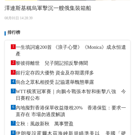
澤連斯基稱烏軍擊沉一艘俄集裝箱船
08月01日 14:28:39
排行榜
1
一生填詞逾200首 《浪子心聲》《Monica》成永恒遺
產
2
黎彼得離世 兒子開記招反擊傳聞
3
銀行定存四大優勢 資金及存期選擇多
4
烏合之眾私相授受 記協選舉醜態畢露
5
WTT橫濱冠軍賽｜向鵬今戰張本智和衝擊八強 今
日賽程公布
6
內地擬對香港保單收益徵稅20% 香港保監：要求一
直存在 市場勿過度解讀
7
立秋：風啟新秋 萬事豐盈
8
伊朗擬設霍爾木茲海峽新規瞄準美以 美國「硬