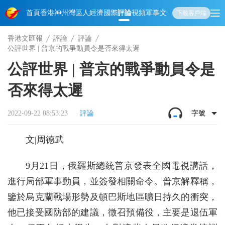
首頁
香港
神州
灣區人
經濟
國際
評論
視頻
軍事
文化
娛樂
生活
教育
體
下載客戶端
香港文匯報
評論
評論
公評世界 | 普京的戰爭動員令是否來得太遲
公評世界 | 普京的戰爭動員令是
否來得太遲
2022-09-22 08:53:23
評論
字號
文|周德武
9月21日，俄羅斯總統普京發表全國電視講話，
進行局部軍事動員，並簽發相關命令。普京解釋稱，
鑒於烏克蘭戰場形勢及頓巴斯地區曠日持久的衝突，
他已接受國防部的建議，徵召預備役，主要是退伍軍