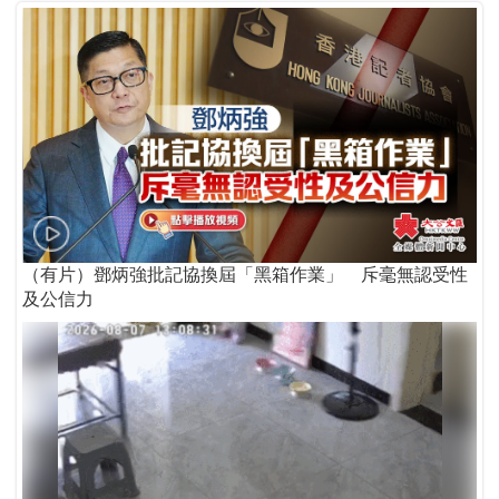
（有片）鄧炳強批記協換屆「黑箱作業」 斥毫無認受性
及公信力