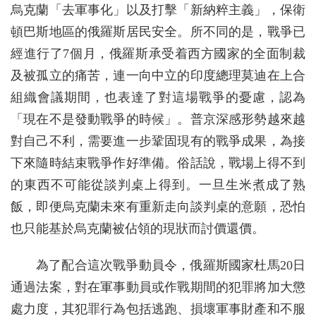
烏克蘭「去軍事化」以及打擊「新納粹主義」，保衛
頓巴斯地區的俄羅斯居民安全。所不同的是，戰爭已
經進行了7個月，俄羅斯承受着西方國家的全面制裁
及被孤立的痛苦，連一向中立的印度總理莫迪在上合
組織會議期間，也表達了對這場戰爭的憂慮，認為
「現在不是發動戰爭的時候」。普京深感形勢越來越
對自己不利，需要進一步鞏固現有的戰爭成果，為接
下來隨時結束戰爭作好準備。俗話說，戰場上得不到
的東西不可能從談判桌上得到。一旦生米煮成了熟
飯，即便烏克蘭未來有重新走向談判桌的意願，恐怕
也只能基於烏克蘭被佔領的現狀而討價還價。
為了配合這次戰爭動員令，俄羅斯國家杜馬20日
通過法案，對在軍事動員或作戰期間的犯罪將加大懲
處力度，其犯罪行為包括逃跑、損壞軍事財產和不服