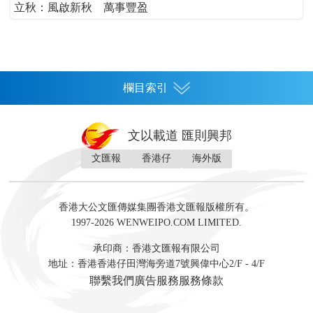
立秋：風啟新秋 萬事豐盈
欄目索引
首頁
文以載道 匯則興邦
香港
文匯報
香港仔
海外版
神州
灣區生活
灣區企業
灣區文化
灣區旅遊
灣區人
灣區人才
灣區政策
灣區服務易
經濟
財經
地產
投資
財評
數字經濟
經湋論
香港大公文匯傳媒集團香港文匯報版權所有。
國際
1997-2026 WENWEIPO.COM LIMITED.
評論
社評
評論
快評
來論
視頻
新聞
訪談
直播
經湋論
承印商：香港文匯報有限公司
軍事
地址：香港香港仔田灣海旁道7號興偉中心2/F - 4/F
文化
文博
藝術
文學
聯繫我們
廣告服務
服務條款
娛樂
生活
旅遊
美食
時尚
健康