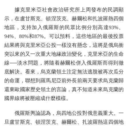
據克里米亞社會政治研究所上周發布的民調顯
示，在盧甘斯克、頓涅茨克、赫爾松和扎波羅熱四個
地區，支持加入俄羅斯的民眾比例分別高達93%、
94%、80%和87%。可以預料，這些地區的最後投票
結果將與克里米亞公投一樣沒有懸念，這將是俄烏衝
突以來的又一次重大地緣政治變化，克里米亞的生命
線──淡水問題，將隨着赫爾松併入俄羅斯而得到徹
底解決。看來，烏克蘭領土注定無法逃脫被再次瓜分
的命運，聯想到羅馬尼亞前外長前兩天要求烏克蘭歸
還東歐國家歷史領土的言論，真不知道未來烏克蘭的
國界線將被壓縮成什麼模樣。
俄羅斯輿論認為，烏四地公投對俄意義重大。一
旦盧甘斯克、頓涅茨克、赫爾松、扎波羅熱這四個地