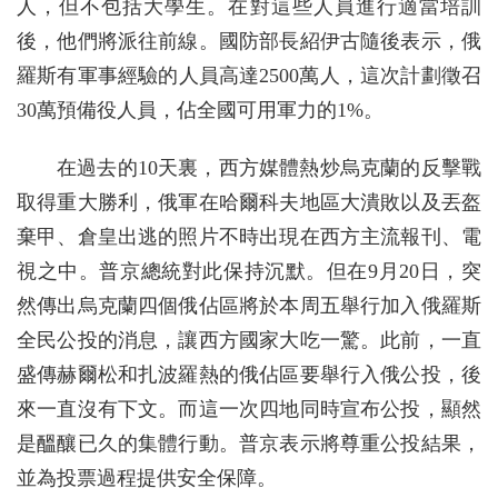
人，但不包括大學生。在對這些人員進行適當培訓
後，他們將派往前線。國防部長紹伊古隨後表示，俄
羅斯有軍事經驗的人員高達2500萬人，這次計劃徵召
30萬預備役人員，佔全國可用軍力的1%。
在過去的10天裏，西方媒體熱炒烏克蘭的反擊戰
取得重大勝利，俄軍在哈爾科夫地區大潰敗以及丟盔
棄甲、倉皇出逃的照片不時出現在西方主流報刊、電
視之中。普京總統對此保持沉默。但在9月20日，突
然傳出烏克蘭四個俄佔區將於本周五舉行加入俄羅斯
全民公投的消息，讓西方國家大吃一驚。此前，一直
盛傳赫爾松和扎波羅熱的俄佔區要舉行入俄公投，後
來一直沒有下文。而這一次四地同時宣布公投，顯然
是醞釀已久的集體行動。普京表示將尊重公投結果，
並為投票過程提供安全保障。