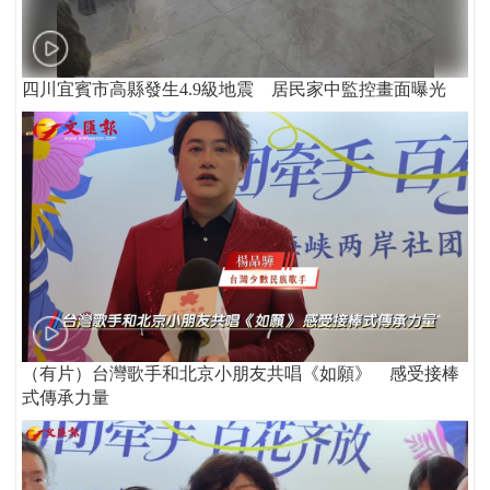
四川宜賓市高縣發生4.9級地震 居民家中監控畫面曝光
（有片）台灣歌手和北京小朋友共唱《如願》 感受接棒
式傳承力量