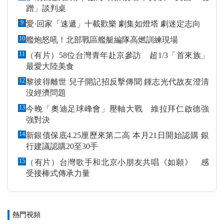
蹭」談判桌
9
愛·回家「速遞」十載歡樂 劇集如燈塔 劇迷定志向
10
艦炮怒吼！北部戰區艦艇編隊高燃訓練現場
11
（有片）58位台灣青年赴京參訪 超1/3「首來族」
最愛大陸美食
12
黎彼得離世 兒子開記招反擊傳聞 鍾志光代故友澄清
沒經濟問題
13
今晚「奧迪足球峰會」壓軸大戰 維拉拜仁啟德強
強對決
14
新銀債保底4.25厘歷來第二高 本月21日開始認購 銀
行建議認購20至30手
15
（有片）台灣歌手和北京小朋友共唱《如願》 感
受接棒式傳承力量
熱門視頻