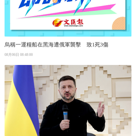
烏稱一運糧船在黑海遭俄軍襲擊 致1死3傷
08月06日 08:48:00