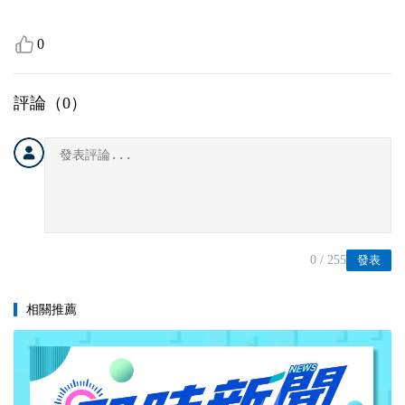
0
評論（
0
）
0
/ 255
發表
相關推薦