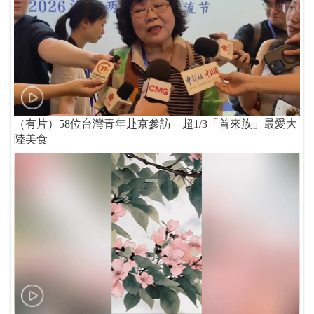
（有片）58位台灣青年赴京參訪 超1/3「首來族」最愛大
陸美食