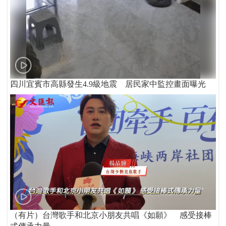
四川宜賓市高縣發生4.9級地震 居民家中監控畫面曝光
（有片）台灣歌手和北京小朋友共唱《如願》 感受接棒