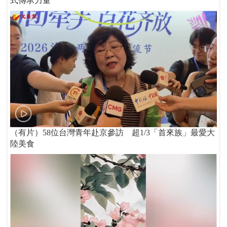
式傳承力量
（有片）58位台灣青年赴京參訪 超1/3「首來族」最愛大
陸美食