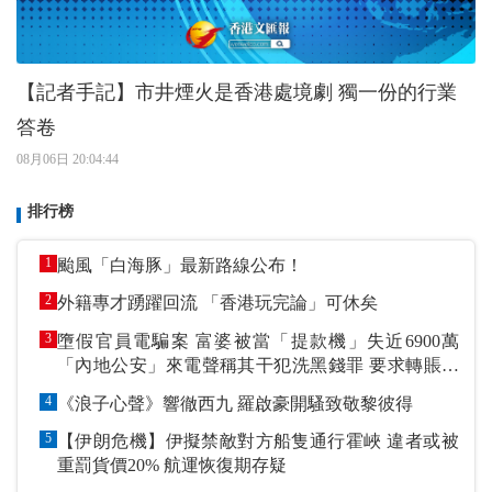
【記者手記】市井煙火是香港處境劇 獨一份的行業
答卷
08月06日 20:04:44
排行榜
1
颱風「白海豚」最新路線公布！
2
外籍專才踴躍回流 「香港玩完論」可休矣
3
墮假官員電騙案 富婆被當「提款機」失近6900萬
「內地公安」來電聲稱其干犯洗黑錢罪 要求轉賬到
指定戶口作「保證金」
4
《浪子心聲》響徹西九 羅啟豪開騷致敬黎彼得
5
【伊朗危機】伊擬禁敵對方船隻通行霍峽 違者或被
重罰貨價20% 航運恢復期存疑