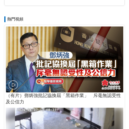
熱門視頻
（有片）鄧炳強批記協換屆「黑箱作業」 斥毫無認受性
及公信力