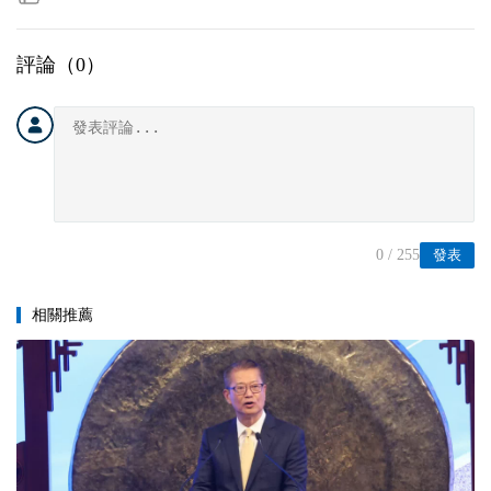
評論（
0
）
0
/ 255
發表
相關推薦