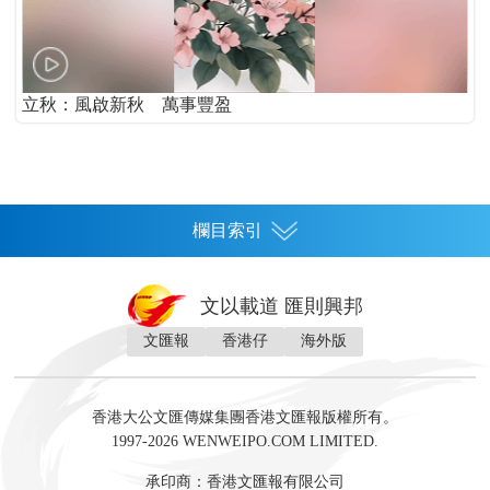
立秋：風啟新秋 萬事豐盈
欄目索引
首頁
文以載道 匯則興邦
香港
文匯報
香港仔
海外版
神州
灣區生活
灣區企業
灣區文化
灣區旅遊
灣區人
灣區人才
灣區政策
灣區服務易
經濟
財經
地產
投資
財評
數字經濟
經湋論
香港大公文匯傳媒集團香港文匯報版權所有。
國際
1997-2026 WENWEIPO.COM LIMITED.
評論
社評
評論
快評
來論
視頻
新聞
訪談
直播
經湋論
承印商：香港文匯報有限公司