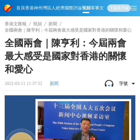
首頁
香港
神州
灣區人
經濟
國際
評論
視頻
軍事
文化
娛樂
生活
教育
體
下載客戶端
香港文匯報
視頻
新聞
全國兩會｜陳亨利：今屆兩會最大感受是國家對香港的關懷和愛心
全國兩會｜陳亨利：今屆兩會
最大感受是國家對香港的關懷
和愛心
2022-03-11 11:37:52
新聞
字號