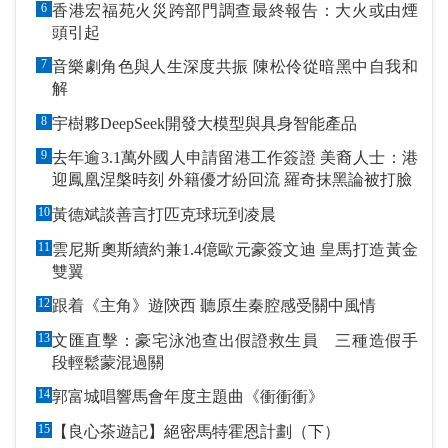
6
香港宏福苑火災跨部門調查最終報告：大火或由煙
頭引起
7
音樂劇角色與人生深度共振 陳松伶從暗黑中自我和
解
8
宇樹夥DeepSeek開發大模型與具身智能產品
9
去年逾3.1萬外國人申請留港工作簽證 美裔人士：港
迎鳳凰涅槃時刻 外籍優才紛回流 羅奇抹黑論被打臉
10
黃德斌談善言打匹克球玩到凌晨
11
雲尼斯奧斯續約兼1.4億歐元豪簽文迪 皇馬打造黃金
雙翼
12
跟着《主角》遊陝西 聽原生秦腔感受關中風情
13
文匯直擊：豪宅泳池查出假證救生員 三種造假手
段輕鬆蒙混過關
14
郭富城唱響馬會年度主題曲《衝衝衝》
15
【良心茶遊記】絕密馬特霍恩計劃（下）