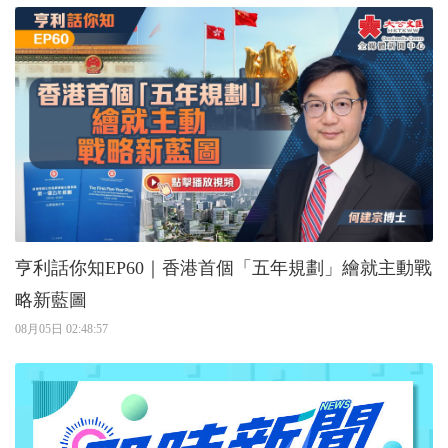
亨利話你知EP60｜香港首個「五年規劃」繪就主動戰
略新藍圖
08月05日 02:48:57