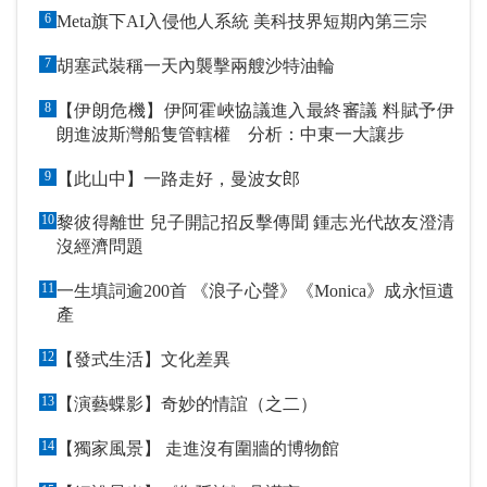
6
Meta旗下AI入侵他人系統 美科技界短期內第三宗
7
胡塞武裝稱一天內襲擊兩艘沙特油輪
8
【伊朗危機】伊阿霍峽協議進入最終審議 料賦予伊
朗進波斯灣船隻管轄權 分析：中東一大讓步
9
【此山中】一路走好，曼波女郎
10
黎彼得離世 兒子開記招反擊傳聞 鍾志光代故友澄清
沒經濟問題
11
一生填詞逾200首 《浪子心聲》《Monica》成永恒遺
產
12
【發式生活】文化差異
13
【演藝蝶影】奇妙的情誼（之二）
14
【獨家風景】 走進沒有圍牆的博物館