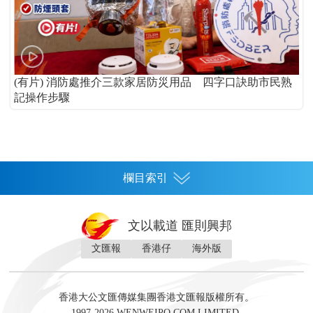
(有片) 消防處推介三款家居防災用品 四字口訣助市民熟
記操作步驟
欄目索引
首頁
文以載道 匯則興邦
香港
文匯報
香港仔
海外版
神州
灣區生活
灣區企業
灣區文化
灣區旅遊
灣區人
灣區人才
灣區政策
灣區服務易
經濟
財經
地產
投資
財評
數字經濟
經湋論
香港大公文匯傳媒集團香港文匯報版權所有。
國際
1997-2026 WENWEIPO.COM LIMITED.