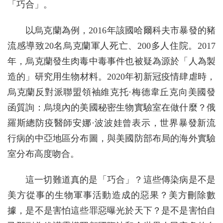
「巧合」。
以烏克蘭為例，2016年該國哈爾科夫市暴發的豬
流感導致20名烏克蘭軍人死亡、200多人住院。2017
年，烏克蘭發生肉毒中毒事件也被疑為源於「人為製
造的」研究用生物材料。2020年初新冠疫情肆虐時，
烏克蘭反對派聯盟領袖維克托·梅德韋丘克向美國發
函質詢：烏境內的美國秘密生物實驗室在做什麼？俄
羅斯總防疫醫師安娜·波波娃曾表示，世界暴發新流
行病的中亞地區分布圖，與美國防部布局的海外實驗
室分布高度吻合。
這一切難道真的是「巧合」？這些傳染病是不是
美方從事的生物軍事活動造成的惡果？美方刪除數
據，是不是害怕這些罪惡曝光於天下？是不是害怕自