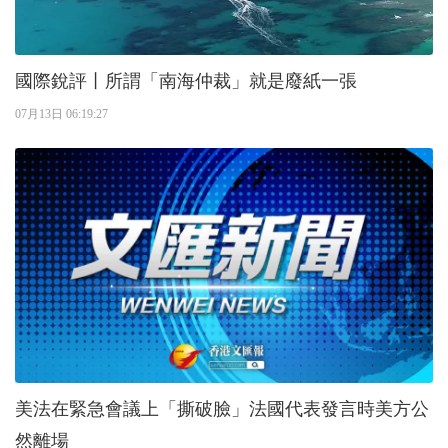
國際銳評丨所謂「南海仲裁」就是廢紙一張
07月13日 06:19:27
美法在緊急會議上「撕破臉」法國代表發言時美方公
然離場