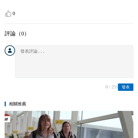
0
評論（
0
）
0
/ 255
發表
相關推薦