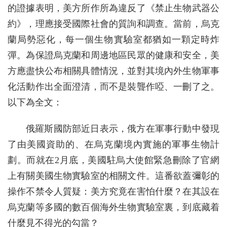
的證據表明，美方所作所為違反了《禁止生物武器公
約》，理應接受國際社會的質詢和調查。當前，烏克
蘭局勢惡化，每一個生物實驗室都猶如一顆定時炸
彈。為保證烏克蘭和周邊地區民眾的健康和安全，美
方應盡快公布相關具體情況，並對其境內外生物軍事
化活動作出全面澄清，而不是裝聾作啞、一刪了之。
以下為全文：
俄羅斯國防部近日表示，俄方在軍事行動中發現
了由美國資助的、在烏克蘭境內實施的軍事生物計
劃。而就在2月底，美國駐烏大使館緊急刪除了官網
上有關美國生物實驗室的相關文件。這番欲蓋彌彰的
操作不禁令人質疑：美方究竟在害怕什麼？在其設在
烏克蘭等多國的數百個海外生物實驗室裏，到底藏着
什麼見不得光的勾當？