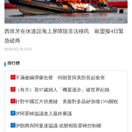
西班牙在休達設海上屏障阻非法移民 歐盟擬4日緊
急磋商
08月02日 04:42:02
排行榜
1
不滿被瞞彈藥告罄 特朗普與美防長起衝突
2
（有片）英97歲婦人「機翼漫步」破世界紀錄
3
針對中國芯片供應鏈 美擬對多晶矽加徵15%關稅
4
伊阿霍峽協議進入最終審議
5
伊朗將與阿曼達協議 或變相取霍峽控制權