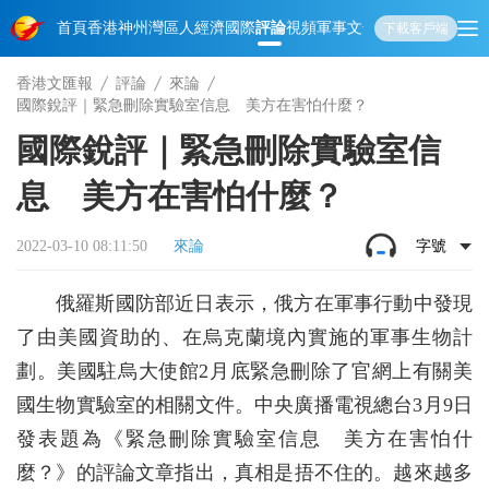
首頁
香港
神州
灣區人
經濟
國際
評論
視頻
軍事
文化
娛樂
生活
教育
體
下載客戶端
香港文匯報
評論
來論
國際銳評｜緊急刪除實驗室信息 美方在害怕什麼？
國際銳評｜緊急刪除實驗室信
息 美方在害怕什麼？
2022-03-10 08:11:50
來論
字號
俄羅斯國防部近日表示，俄方在軍事行動中發現
了由美國資助的、在烏克蘭境內實施的軍事生物計
劃。美國駐烏大使館2月底緊急刪除了官網上有關美
國生物實驗室的相關文件。中央廣播電視總台3月9日
發表題為《緊急刪除實驗室信息 美方在害怕什
麼？》的評論文章指出，真相是捂不住的。越來越多