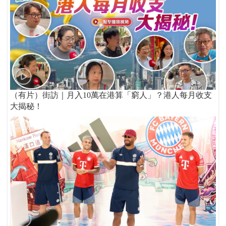
（有片）街訪｜月入10萬在港算「窮人」？港人每月收支
大揭秘！