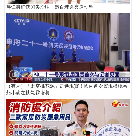
拜仁將帥快閃尖沙咀 數百球迷夾道朝聖
（有片）「太空桃花源」走進現實！國內首次實現櫻桃番
茄小麥在軌氣霧培養