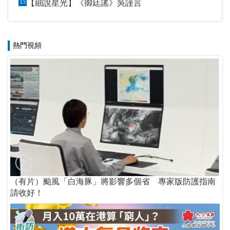
15
【細說星光】《御廷謠》吳謹言
熱門視頻
（有片）颱風「白海豚」將影響多個省 專家版防護指南
請收好！