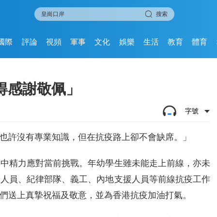
搜索
國際
評論
視頻
軍事
文化
娛樂
生活
教育
體育
得感謝敬佩」
字號
也許沒有專業知識，但在抗疫路上卻不會缺席。」
集中精力應對當前挑戰。年幼學生雖未能走上前線，亦未
護人員、紀律部隊、義工、內地支援人員等前線抗疫工作
們送上真摯祝福及敬意，並為香港抗疫加油打氣。