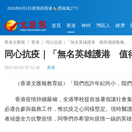
2026年8月6日
星期四
香港
西南風
27°C
首頁
香港
神州
灣區人
經濟
香港文匯報
香港
同心抗疫｜「無名英雄護港 值得感謝敬佩」
同心抗疫｜「無名英雄護港 值
2022-03-01 07:52:46
香港
（香港文匯報教育組）「我們也許年紀尚小，我們
香港疫情持續嚴峻，全港學校提前放暑假讓社會
必適合參與義務工作，惟抗疫之心同樣堅定。現時醫
者傾盡全力抗擊疫情，同學們亦希望向疫情一線的英雄