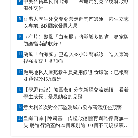
8
中美合資車反向出海 上汽通用別克至境將啟動
海外交付
9
香港大學生外交夏令營走進雲南邊陲 港生立志
以專業服務國家發展大局
10
（有片）颱風「白海豚」將影響多個省 專家版
防護指南請收好！
11
颱風「白海豚」已進入48小時警戒線 進入東海
後強度或再度加強
12
跑馬地私人屋苑救生員疑用假證 食環署：已報警
及通報PMSA跟進
13
【學思行記】隨團老師分享新疆交流感悟：看着
學生成長，是最動容的見證
14
意大利首次對全部監測城市發布高溫紅色預警
15
皇崗口岸│陳國基：借鑑啟德體育園確保萬無一
失 將進行涵蓋約20個類別逾100個不同規模演練
和測試