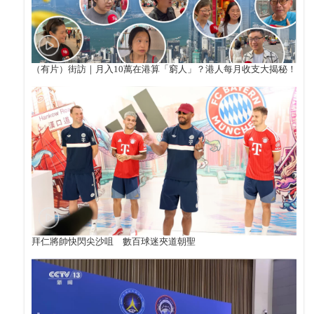
（有片）街訪｜月入10萬在港算「窮人」？港人每月收支大揭秘！
拜仁將帥快閃尖沙咀 數百球迷夾道朝聖