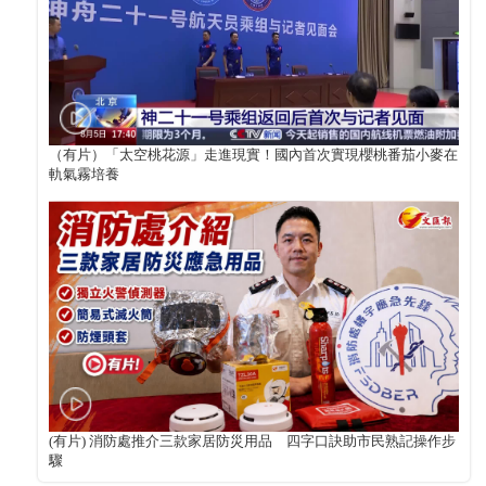
（有片）「太空桃花源」走進現實！國內首次實現櫻桃番茄小麥在
軌氣霧培養
(有片) 消防處推介三款家居防災用品 四字口訣助市民熟記操作步
驟