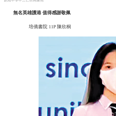
創知中學中三仁班高樂堯
無名英雄護港 值得感謝敬佩
培僑書院 11P 陳欣桐