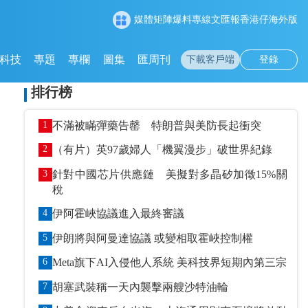
媒體矩陣
爆料專線
文匯報
香港仔
海外版
科技
專題
專欄
圖集
匯周刊
下載客戶端
登錄
排行榜
1
不滿被瞞彈藥告罄 特朗普與美防長起衝突
2
（有片）英97歲婦人「機翼漫步」破世界紀錄
3
針對中國芯片供應鏈 美擬對多晶矽加徵15%關
稅
4
伊阿霍峽協議進入最終審議
5
伊朗將與阿曼達協議 或變相取霍峽控制權
6
Meta旗下AI入侵他人系統 美科技界短期內第三宗
7
胡塞武裝稱一天內襲擊兩艘沙特油輪