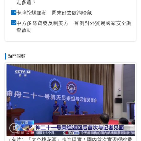
走多遠？
14
卡牌陀螺熱潮 周末好去處淘珍藏
15
中方多箭齊發反制美方 首例對外貿易國家安全調
查啟動
熱門視頻
（有片）「太空桃花源」走進現實！國內首次實現櫻桃番