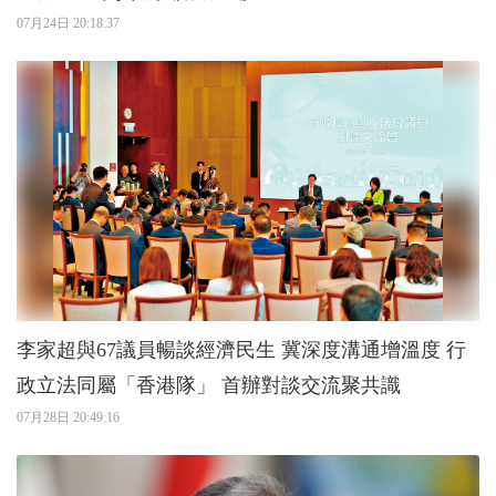
07月24日 20:18:37
李家超與67議員暢談經濟民生 冀深度溝通增溫度 行
政立法同屬「香港隊」 首辦對談交流聚共識
07月28日 20:49:16