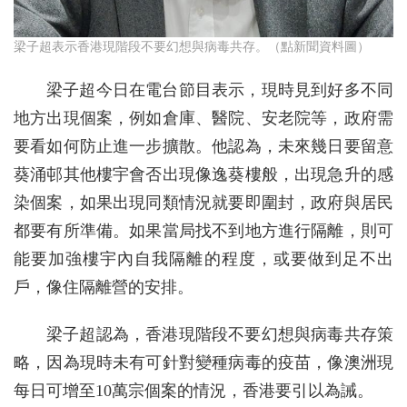
梁子超表示香港現階段不要幻想與病毒共存。（點新聞資料圖）
梁子超今日在電台節目表示，現時見到好多不同
地方出現個案，例如倉庫、醫院、安老院等，政府需
要看如何防止進一步擴散。他認為，未來幾日要留意
葵涌邨其他樓宇會否出現像逸葵樓般，出現急升的感
染個案，如果出現同類情況就要即圍封，政府與居民
都要有所準備。如果當局找不到地方進行隔離，則可
能要加強樓宇內自我隔離的程度，或要做到足不出
戶，像住隔離營的安排。
梁子超認為，香港現階段不要幻想與病毒共存策
略，因為現時未有可針對變種病毒的疫苗，像澳洲現
每日可增至10萬宗個案的情況，香港要引以為誡。