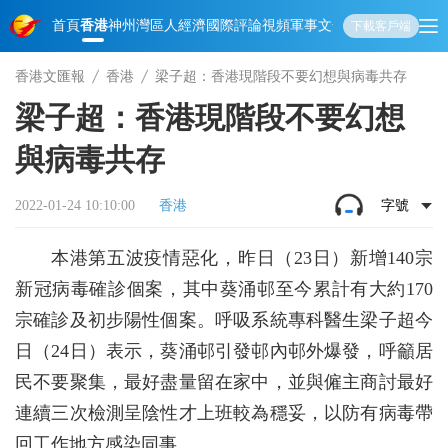
首頁
香港
神州
灣區人
經濟
國際
評論
視頻
軍事
文化
娛樂
生活
教育
體
下載客戶端
香港文匯報
香港
梁子超：香港現階段不要幻想與病毒共存
梁子超：香港現階段不要幻想
與病毒共存
2022-01-24 10:10:00
香港
字號
本港第五波疫情惡化，昨日（23日）新增140宗
新冠病毒確診個案，其中葵涌邨至今累計有大約170
宗確診及初步陽性個案。呼吸系統專科醫生梁子超今
日（24日）表示，葵涌邨引發邨內邨外爆發，呼籲居
民不要聚集，最好盡量留在家中，並與僱主商討最好
連續三次檢測呈陰性才上班較為穩妥，以防有病毒帶
回工作地方感染同事。