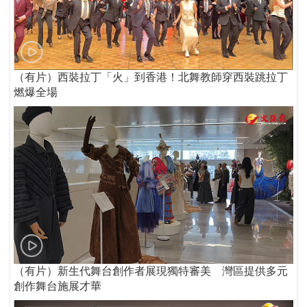
（有片）西裝拉丁「火」到香港！北舞教師穿西裝跳拉丁
燃爆全場
（有片）新生代舞台創作者展現獨特審美 灣區提供多元
創作舞台施展才華