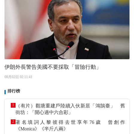
伊朗外長警告美國不要採取「冒險行動」
08月02日 02:11:41
排行榜
1
（有片）觀塘重建戶陸續入伙新居「鴻鵠臺」 舊
街坊：「開心過中六合彩」
2
著名填詞人黎彼得去世享年76歲 曾創作
《Monica》《半斤八兩》