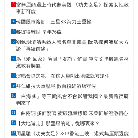
3
當無厘頭遇上時代審美觀 《功夫女足》探索女性敘
事新可能
4
韓國股市熔斷 三星SK海力士重挫
5
黎彼得離世 享年76歲
6
劉佩玥澄清男藝人黑名單非屬實 阮浩棕何沛珈大方
談「再續前緣」
7
為《愛·回家》演員「友誼」解畫 單立文指滕麗名林
淑敏有脾氣
8
演唱會抓逃犯！在逃人員剛出地鐵就被逮住
9
拜仁維拉大軍壓境 數百粉絲酒店守候
10
「白海豚」等三颱風會不會影響我國？最新路徑研
判來了
11
一曲兩詞 多面驚喜 衝破流量標籤 宋亞軒展澄澈初心
12
【大地遊走】那盞燈的電，從哪裏來？
13
周星馳《功夫女足》8·13香港上映 港式無厘頭還能