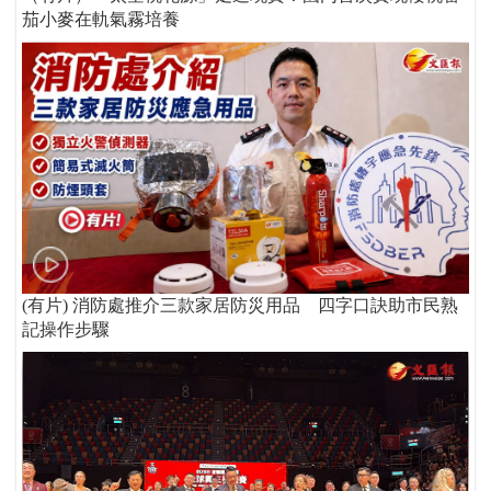
茄小麥在軌氣霧培養
(有片) 消防處推介三款家居防災用品 四字口訣助市民熟
記操作步驟