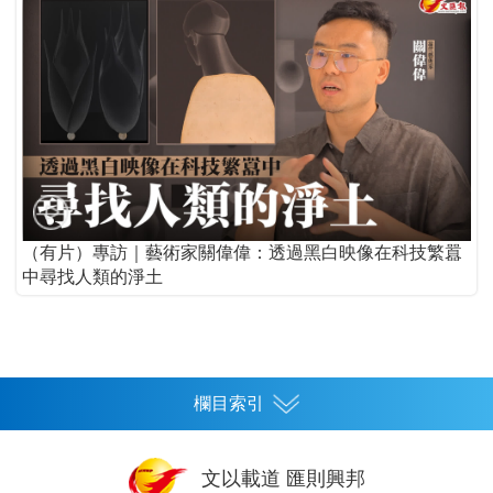
（有片）專訪｜藝術家關偉偉：透過黑白映像在科技繁囂
中尋找人類的淨土
欄目索引
首頁
文以載道 匯則興邦