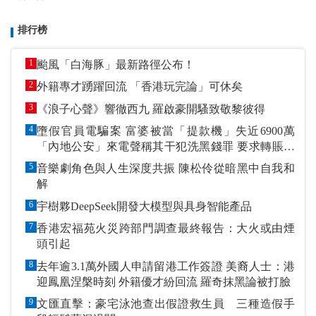
排行榜
1
颱風「白海豚」最新路徑公布！
2
外籍專才踴躍回流 「香港玩完論」可休矣
3
《浪子心聲》響徹西九 羅啟豪開騷致敬黎彼得
4
墮假官員電騙案 富婆被當「提款機」失近6900萬
「內地公安」來電聲稱其干犯洗黑錢罪 要求轉賬到
指定戶口作「保證金」
5
音樂劇角色與人生深度共振 陳松伶從暗黑中自我和
解
6
宇樹夥DeepSeek開發大模型與具身智能產品
7
香港宏福苑火災跨部門調查最終報告：大火或由煙
頭引起
8
去年逾3.1萬外國人申請留港工作簽證 美裔人士：港
迎鳳凰涅槃時刻 外籍優才紛回流 羅奇抹黑論被打臉
9
文匯直擊：豪宅泳池查出假證救生員 三種造假手