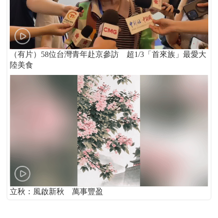
（有片）58位台灣青年赴京參訪 超1/3「首來族」最愛大
陸美食
立秋：風啟新秋 萬事豐盈