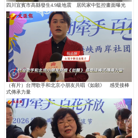
四川宜賓市高縣發生4.9級地震 居民家中監控畫面曝光
（有片）台灣歌手和北京小朋友共唱《如願》 感受接棒
式傳承力量