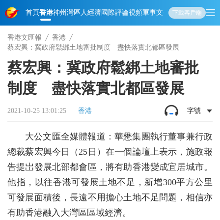
首頁
香港
神州
灣區人
經濟
國際
評論
視頻
軍事
文化
娛樂
生活
教育
體
下載客戶端
香港文匯報
香港
蔡宏興：冀政府鬆綁土地審批制度 盡快落實北都區發展
蔡宏興：冀政府鬆綁土地審批
制度 盡快落實北都區發展
2021-10-25 13:01:25
香港
字號
大公文匯全媒體報道：華懋集團執行董事兼行政
總裁蔡宏興今日（25日）在一個論壇上表示，施政報
告提岀發展北部都會區，將有助香港變成宜居城市。
他指，以往香港可發展土地不足，新增300平方公里
可發展面積後，長遠不用擔心土地不足問題，相信亦
有助香港融入大灣區區域經濟。