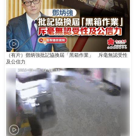
（有片）鄧炳強批記協換屆「黑箱作業」 斥毫無認受性
及公信力