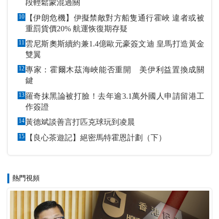
段輕鬆蒙混過關
10
【伊朗危機】伊擬禁敵對方船隻通行霍峽 違者或被
重罰貨價20% 航運恢復期存疑
11
雲尼斯奧斯續約兼1.4億歐元豪簽文迪 皇馬打造黃金
雙翼
12
專家：霍爾木茲海峽能否重開 美伊利益置換成關
鍵
13
羅奇抹黑論被打臉！去年逾3.1萬外國人申請留港工
作簽證
14
黃德斌談善言打匹克球玩到凌晨
15
【良心茶遊記】絕密馬特霍恩計劃（下）
熱門視頻