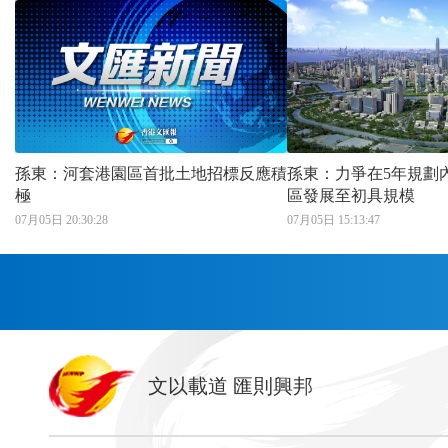
孫東：河套港園區首批土地招標反應積
孫東：力爭在5年規劃
極
區發展至初具規模
07月05日 20:30:28
07月05日 15:13:47
首頁
文以載道 匯則興邦
香港
神州
灣區生活
灣區企業
灣區文化
灣區旅遊