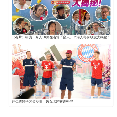
（有片）街訪｜月入10萬在港算「窮人」？港人每月收支大揭秘！
拜仁將帥快閃尖沙咀 數百球迷夾道朝聖