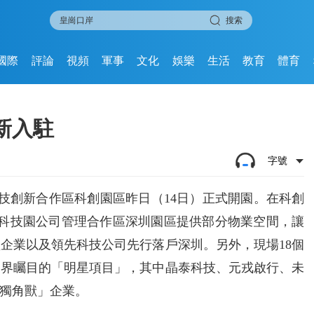
搜索
國際
評論
視頻
軍事
文化
娛樂
生活
教育
體育
新入駐
字號
科技創新合作區科創園區昨日（14日）正式開園。在科創
港科技園公司管理合作區深圳園區提供部分物業空間，讓
企業以及領先科技公司先行落戶深圳。另外，現場18個
業界矚目的「明星項目」，其中晶泰科技、元戎啟行、未
獨角獸」企業。