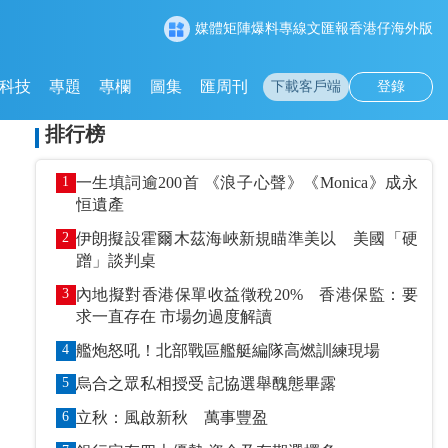
媒體矩陣
爆料專線
文匯報
香港仔
海外版
科技
專題
專欄
圖集
匯周刊
下載客戶端
登錄
排行榜
1
一生填詞逾200首 《浪子心聲》《Monica》成永
恒遺產
2
伊朗擬設霍爾木茲海峽新規瞄準美以 美國「硬
蹭」談判桌
3
內地擬對香港保單收益徵稅20% 香港保監：要
求一直存在 市場勿過度解讀
4
艦炮怒吼！北部戰區艦艇編隊高燃訓練現場
5
烏合之眾私相授受 記協選舉醜態畢露
6
立秋：風啟新秋 萬事豐盈