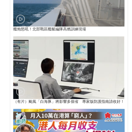
艦炮怒吼！北部戰區艦艇編隊高燃訓練現場
（有片）颱風「白海豚」將影響多個省 專家版防護指南請收好！