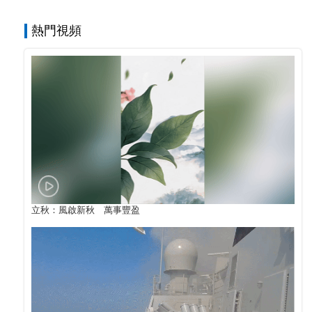
熱門視頻
立秋：風啟新秋 萬事豐盈