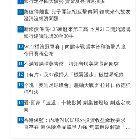
7
銀行定存四大優勢 資金及存期選擇多
8
黎彼得離世 兒子開記招反擊傳聞 鍾志光代故友
澄清沒經濟問題
9
新銀債保底4.25厘歷來第二高 本月21日開始認購
銀行建議認購20至30手
10
WTT橫濱冠軍賽｜向鵬今戰張本智和衝擊八強
今日賽程公布
11
不滿被瞞彈藥告罄 特朗普與美防長起衝突
12
（有片）英97歲婦人「機翼漫步」破世界紀錄
13
今晚「奧迪足球峰會」壓軸大戰 維拉拜仁啟德強
強對決
14
愛·回家「速遞」十載歡樂 劇集如燈塔 劇迷定志
向
15
香港保監：內地對居民境外投資收益繳稅要求一
直存在 港保險產品競爭力強 無需過度解讀「保
單稅」