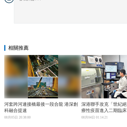
相關推薦
河套跨河連接橋最後一段合龍 港深創
深港聯手攻克「世紀絕
科融合提速
療性疫苗進入二期臨床
08月05日 20:38:00
08月04日 01:14:21