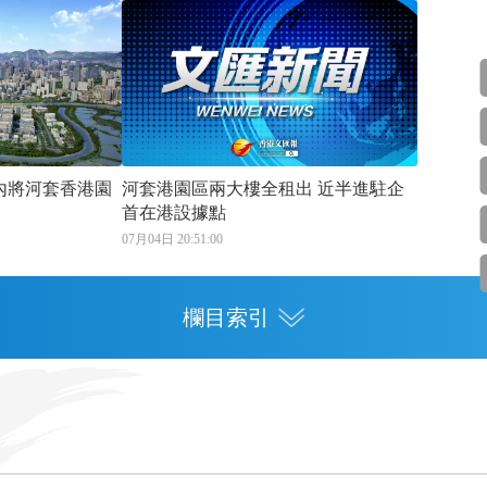
內將河套香港園
河套港園區兩大樓全租出 近半進駐企
首在港設據點
07月04日 20:51:00
欄目索引
專欄
灣區人才
灣區政策