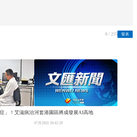
0
/ 255
發表
症」！艾滋病治
河套港園區將成發展AI高地
07月28日 20:42:20