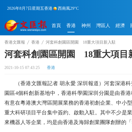
2026年8月7日
星期五
香港
西南風
29°C
首頁
香港
神州
灣區人
經濟
香港文匯報
香港
河套科創園區開園 18重大項目新入駐
河套科創園區開園 18重大項目
2021-10-15 07:43:25
香港
（香港文匯報記者 胡永愛 深圳報道）河套深港
園區4個科創新基地中，香港科學園深圳分園是由香
有意在粵港澳大灣區開展業務的香港初創企業、中小型
重大科研項目平台集中簽約、啟動入駐。其中不少是
來機器人等企業，均是由香港及海歸創業團隊創辦的「