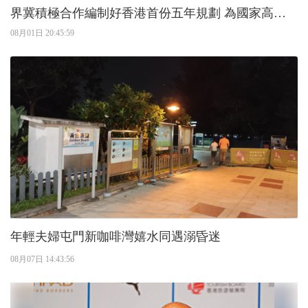
界冀積極合作編制好香港首份五年規劃 為國家高質
量發展貢獻力量
08月01日 20:45:59
年輕夫婦屯門新咖啡灣嬉水同遇溺昏迷
08月07日 14:43:56