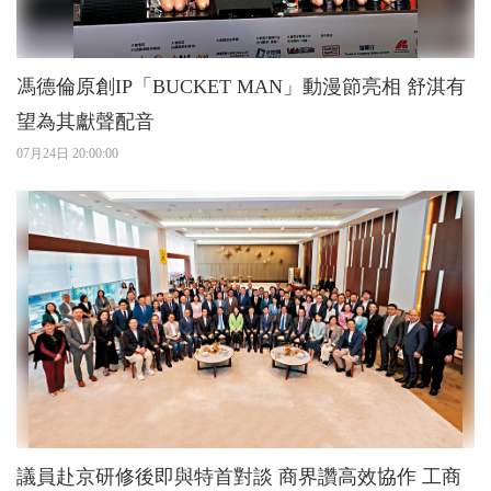
馮德倫原創IP「BUCKET MAN」動漫節亮相 舒淇有
望為其獻聲配音
07月24日 20:00:00
議員赴京研修後即與特首對談 商界讚高效協作 工商