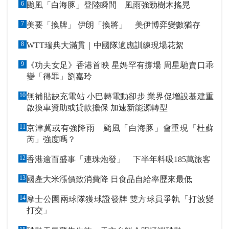
6
颱風「白海豚」登陸瞬間 風雨強勁樹木搖晃
7
美要「換牌」 伊朗「換將」 美伊博弈變數猶存
8
WTT瑞典大滿貫｜中國隊適應訓練現場花絮
9
《功夫女足》香港首映 星媽罕有撐場 周星馳賣口乖
變「得罪」劉嘉玲
10
無補貼缺充電站 小巴轉電動卻步 業界促增設基建重
啟換車資助或貸款擔保 加速新能源轉型
11
京津冀或有強降雨 颱風「白海豚」會重現「杜蘇
芮」強度嗎？
12
香港逾百盛事「連珠炮發」 下半年料吸185萬旅客
13
國產大米漲價致消費降 日食品自給率歷來最低
14
摩士公園兩球隊獲球證發牌 雙方球員爭執「打波變
打交」