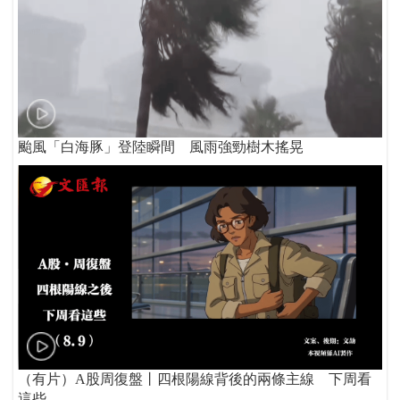
颱風「白海豚」登陸瞬間 風雨強勁樹木搖晃
（有片）A股周復盤丨四根陽線背後的兩條主線 下周看
這些