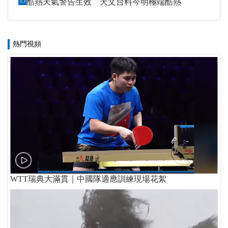
15
酷熱天氣警告生效 天文台料今明極端酷熱
熱門視頻
WTT瑞典大滿貫｜中國隊適應訓練現場花絮