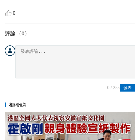
0
評論（
0
）
0
/ 255
發表
相關推薦