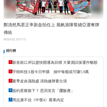
鄭清然馬君正率新血拍住上 風帆港隊誓續亞運奪牌
傳統
08月03日 20:07:55
排行榜
1
新皇崗口岸以盡快開通為目標 大量測試保運作暢順
2
宇樹科技A股今日申購 抽中每籤或可賺5.9萬
3
夏季皮炎濕熱盛 清熱健脾要分清
4
簽約星爺旗下？ 思貝笑言「𦧲飯應」
5
周志康不信《中聲4》賽果內定