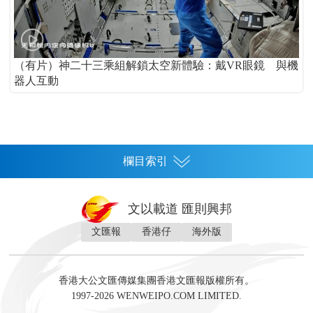
（有片）神二十三乘組解鎖太空新體驗：戴VR眼鏡 與機
器人互動
欄目索引
首頁
文以載道 匯則興邦
香港
文匯報
香港仔
海外版
神州
灣區生活
灣區企業
灣區文化
灣區旅遊
灣區人
灣區人才
灣區政策
灣區服務易
經濟
財經
地產
投資
財評
數字經濟
經湋論
香港大公文匯傳媒集團香港文匯報版權所有。
國際
1997-2026 WENWEIPO.COM LIMITED.
評論
社評
評論
快評
來論