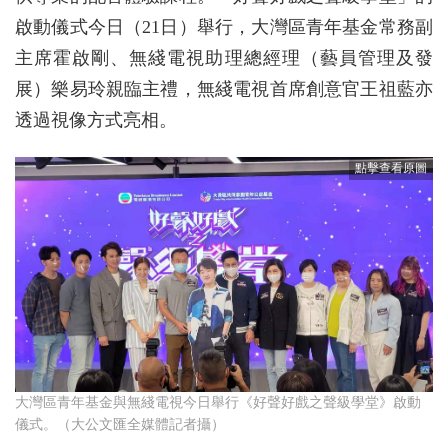
啟動儀式今日（21日）舉行，大灣區青年基金常務副
主席霍啟剛、無綫電視助理總經理（藝員管理及發
展）樂易玲親臨主禮，無綫電視首席創意官王祖藍亦
透過視像方式亮相。
大灣區青年基金與無綫電視今日舉行《好聲好戲之聲級學堂》啟動
儀式。（大公文匯全媒體記者攝）