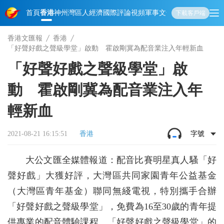
首頁
香港
神州
灣區人
經濟
國際
評論
視頻
軍事
文化
娛樂
生活
教育
體
下載客戶端
香港文匯報
香港
「好聲好戲之聲級學堂」啟動 霍啟剛冀為配音業注入年輕新血
「好聲好戲之聲級學堂」啟
動 霍啟剛冀為配音業注入年
輕新血
2021-08-21 16:15:51
香港
字號
大公文匯全媒體報道：配音比賽明星真人騷「好
聲好戲」大獲好評，大灣區共同家園青年公益基金
（大灣區青年基金）聯同無綫電視，特別攜手合辦
「好聲好戲之聲級學堂」，免費為16至30歲的青年提
供專業的配音體驗課程。「好聲好戲之聲級學堂」的