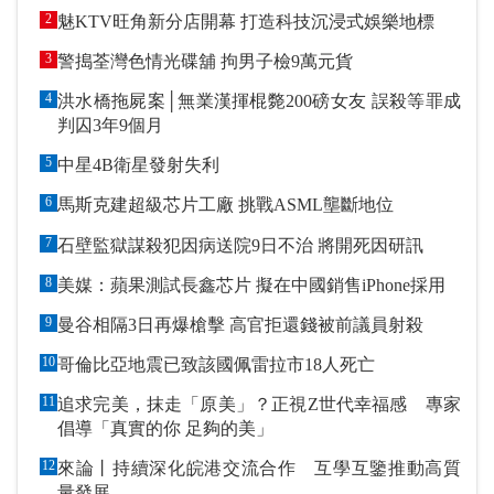
2
魅KTV旺角新分店開幕 打造科技沉浸式娛樂地標
3
警搗荃灣色情光碟舖 拘男子檢9萬元貨
4
洪水橋拖屍案│無業漢揮棍斃200磅女友 誤殺等罪成
判囚3年9個月
5
中星4B衛星發射失利
6
馬斯克建超級芯片工廠 挑戰ASML壟斷地位
7
石壁監獄謀殺犯因病送院9日不治 將開死因研訊
8
美媒：蘋果測試長鑫芯片 擬在中國銷售iPhone採用
9
曼谷相隔3日再爆槍擊 高官拒還錢被前議員射殺
10
哥倫比亞地震已致該國佩雷拉市18人死亡
11
追求完美，抹走「原美」？正視Z世代幸福感 專家
倡導「真實的你 足夠的美」
12
來論丨持續深化皖港交流合作 互學互鑒推動高質
量發展