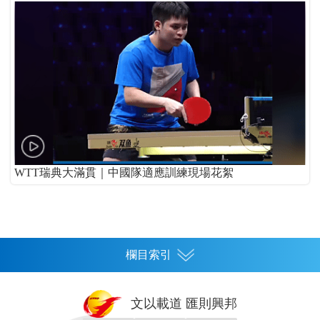
WTT瑞典大滿貫｜中國隊適應訓練現場花絮
欄目索引
首頁
文以載道 匯則興邦
香港