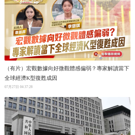
（有片）宏觀數據向好微觀體感偏弱？專家解讀當下
全球經濟K型復甦成因
07月27日 04:37:28