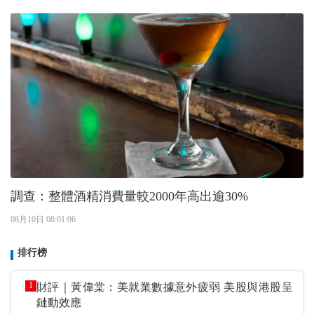
調查：整體酒精消費量較2000年高出逾30%
08月10日 08:01:06
排行榜
1
財評｜黃偉棠：美就業數據意外疲弱 美股與港股呈
鏈動效應