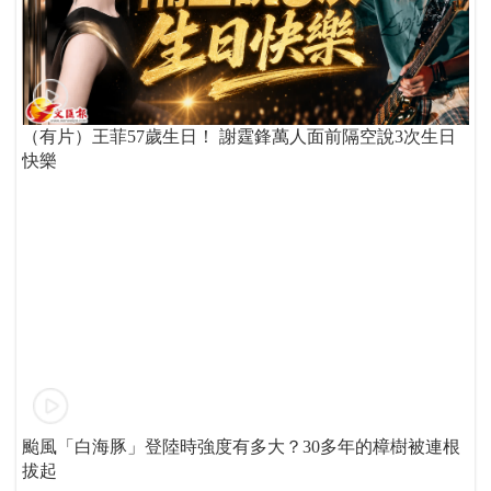
（有片）王菲57歲生日！ 謝霆鋒萬人面前隔空說3次生日
快樂
颱風「白海豚」登陸時強度有多大？30多年的樟樹被連根
拔起