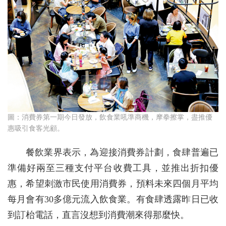
圖：消費券第一期今日發放，飲食業吼準商機，摩拳擦掌，盡推優
惠吸引食客光顧。
餐飲業界表示，為迎接消費券計劃，食肆普遍已
準備好兩至三種支付平台收費工具，並推出折扣優
惠，希望刺激市民使用消費券，預料未來四個月平均
每月會有30多億元流入飲食業。有食肆透露昨日已收
到訂枱電話，直言沒想到消費潮來得那麼快。