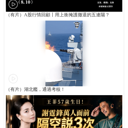
（有片）A股行情回顧丨用上衝掩護撤退的五連陽？
（有片）湖北艦，通過考核！