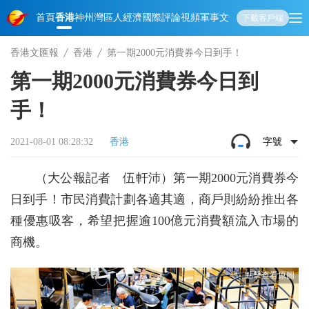
首頁
香港
神州
灣區人
經濟
國際
評論
視頻
軍事
文化
娛樂
生活
教育
體
下載客戶端
香港文匯報
香港
第一期2000元消費券今日到手！
第一期2000元消費券今日到
手！
2021-08-01 08:28:32
香港
字號
（大公報記者 伍軒沛）第一期2000元消費券今
日到手！市民消費計劃各適其適，商戶則紛紛推出各
種優惠吸客，希望把握逾100億元消費額流入市場的
商機。