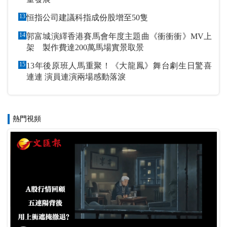
13
恒指公司建議科指成份股增至50隻
14
郭富城演繹香港賽馬會年度主題曲《衝衝衝》MV上
架 製作費達200萬馬場實景取景
15
13年後原班人馬重聚！《大龍鳳》舞台劇生日驚喜
連連 演員連演兩場感動落淚
熱門視頻