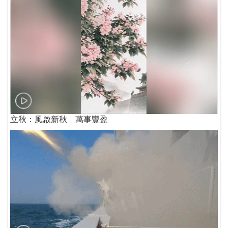
立秋：風啟新秋 萬事豐盈