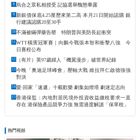
8
烏合之眾私相授受 記協選舉醜態畢露
9
新銀債保底4.25厘歷來第二高 本月21日開始認購 銀
行建議認購20至30手
10
不滿被瞞彈藥告罄 特朗普與美防長起衝突
11
WTT橫濱冠軍賽｜向鵬今戰張本智和衝擊八強 今
日賽程公布
12
（有片）英97歲婦人「機翼漫步」破世界紀錄
13
今晚「奧迪足球峰會」壓軸大戰 維拉拜仁啟德強強
對決
14
愛·回家「速遞」十載歡樂 劇集如燈塔 劇迷定志向
15
香港保監：內地對居民境外投資收益繳稅要求一直
存在 港保險產品競爭力強 無需過度解讀「保單稅」
熱門視頻