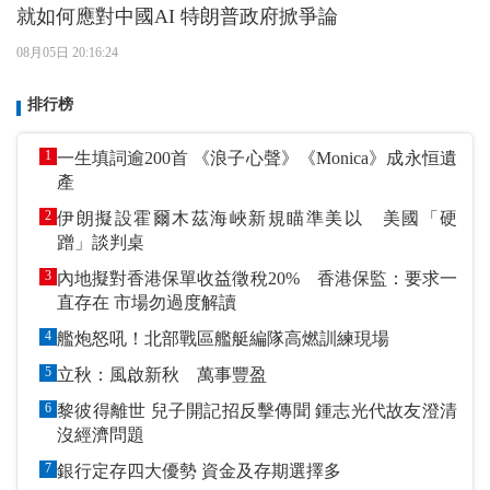
就如何應對中國AI 特朗普政府掀爭論
08月05日 20:16:24
排行榜
1
一生填詞逾200首 《浪子心聲》《Monica》成永恒遺
產
2
伊朗擬設霍爾木茲海峽新規瞄準美以 美國「硬
蹭」談判桌
3
內地擬對香港保單收益徵稅20% 香港保監：要求一
直存在 市場勿過度解讀
4
艦炮怒吼！北部戰區艦艇編隊高燃訓練現場
5
立秋：風啟新秋 萬事豐盈
6
黎彼得離世 兒子開記招反擊傳聞 鍾志光代故友澄清
沒經濟問題
7
銀行定存四大優勢 資金及存期選擇多