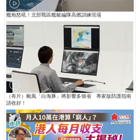
艦炮怒吼！北部戰區艦艇編隊高燃訓練現場
（有片）颱風「白海豚」將影響多個省 專家版防護指南
請收好！