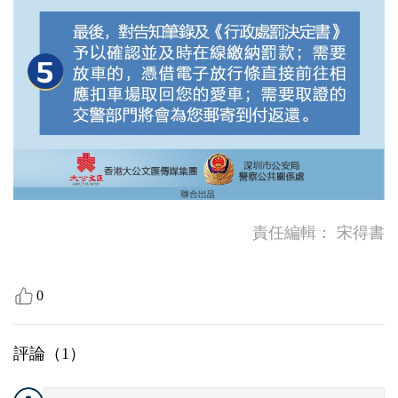
責任編輯：
宋得書
0
評論（
1
）