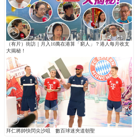
（有片）街訪｜月入10萬在港算「窮人」？港人每月收支
大揭秘！
拜仁將帥快閃尖沙咀 數百球迷夾道朝聖