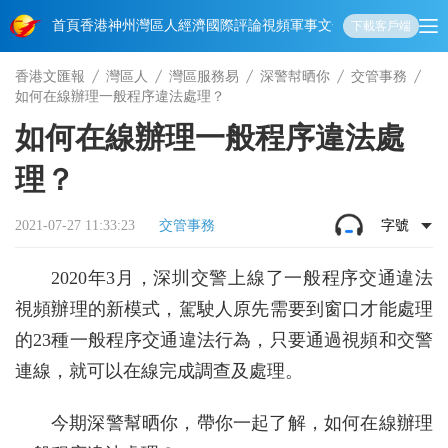
首頁
香港
神州
灣區人
經濟
國際
評論
視頻
軍事
文化
娛樂
生活
教育
體
下載客戶端
香港文匯報
灣區人
灣區服務易
深警幇晒你
交管事務
如何在線辦理一般程序違法處理？
如何在線辦理一般程序違法處
理？
2021-07-27 11:33:23
交管事務
字號
2020年3月，深圳交警上線了一般程序交通違法
視頻辦理的新模式，駕駛人原先需要到窗口才能處理
的23種一般程序交通違法行為，只要通過視頻和交警
連線，就可以在線完成調查及處理。
今期深警幫晒你，帶你一起了解，如何在線辦理