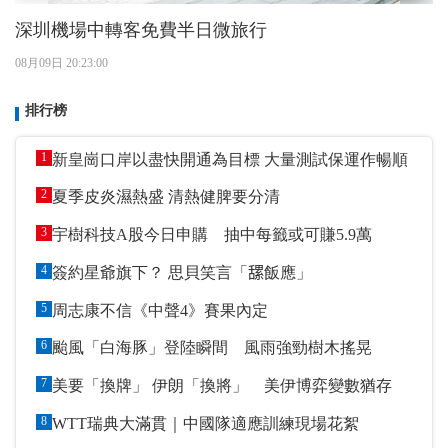
深圳機場中轉客免費半日微旅行
08月09日 20:23:00
排行榜
1
新皇崗口岸以盡快開通為目標 大量測試保運作暢順
2
夏季皮炎濕熱盛 清熱健脾要分清
3
宇樹科技A股今日申購 抽中每籤或可賺5.9萬
4
簽約星爺旗下？ 思貝笑言「𦧲飯應」
5
周志康不信《中聲4》賽果內定
6
颱風「白海豚」登陸瞬間 風雨強勁樹木搖晃
7
美要「換牌」 伊朗「換將」 美伊博弈變數猶存
8
WTT瑞典大滿貫｜中國隊適應訓練現場花絮