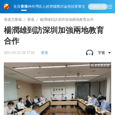
首頁
香港
神州
灣區人
經濟
國際
評論
視頻
軍事
文化
娛樂
生活
教育
體
下載客戶端
香港文匯報
香港
楊潤雄到訪深圳加強兩地教育合作
楊潤雄到訪深圳加強兩地教育
合作
2021-05-25 20:37:03
香港
字號