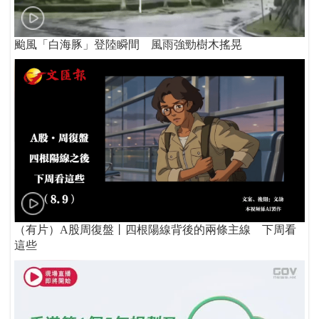
颱風「白海豚」登陸瞬間 風雨強勁樹木搖晃
（有片）A股周復盤丨四根陽線背後的兩條主線 下周看
這些