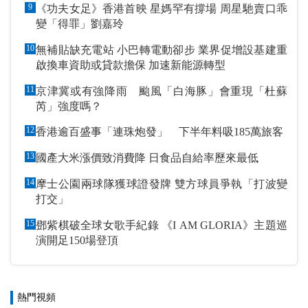
9
《功夫女足》香港首映 星媽罕有撐場 周星馳賣口乖
變「得罪」劉嘉玲
10
無補貼缺充電站 小巴轉電動卻步 業界促增設基建重
啟換車資助或貸款擔保 加速新能源轉型
11
京津冀或有強降雨 颱風「白海豚」會重現「杜蘇
芮」強度嗎？
12
香港逾百盛事「連珠炮發」 下半年料吸185萬旅客
13
國產大米漲價致消費降 日食品自給率歷來最低
14
摩士公園兩球隊獲球證發牌 雙方球員爭執「打波變
打交」
15
鄧紫棋破全球女歌手紀錄 《I AM GLORIA》主題巡
演開足150場登頂
熱門視頻