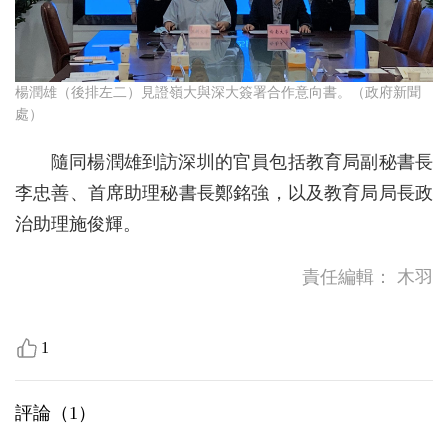
楊潤雄（後排左二）見證嶺大與深大簽署合作意向書。（政府新聞
處）
隨同楊潤雄到訪深圳的官員包括教育局副秘書長
李忠善、首席助理秘書長鄭銘強，以及教育局局長政
治助理施俊輝。
責任編輯：
木羽
1
評論（
1
）