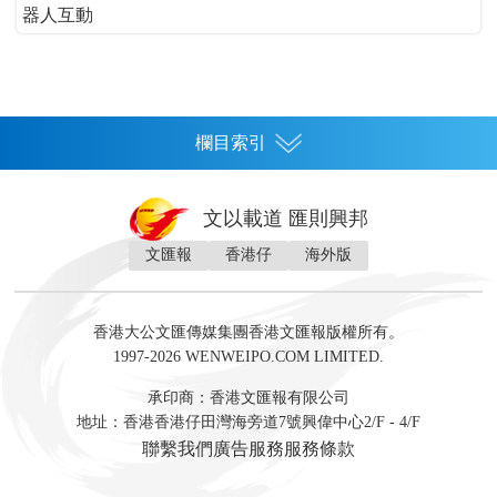
器人互動
欄目索引
首頁
文以載道 匯則興邦
香港
文匯報
香港仔
海外版
神州
灣區生活
灣區企業
灣區文化
灣區旅遊
灣區人
灣區人才
灣區政策
灣區服務易
經濟
財經
地產
投資
財評
數字經濟
經湋論
香港大公文匯傳媒集團香港文匯報版權所有。
國際
1997-2026 WENWEIPO.COM LIMITED.
評論
社評
評論
快評
來論
視頻
新聞
訪談
直播
經湋論
承印商：香港文匯報有限公司
軍事
地址：香港香港仔田灣海旁道7號興偉中心2/F - 4/F
文化
文博
藝術
文學
聯繫我們
廣告服務
服務條款
娛樂
生活
旅遊
美食
時尚
健康