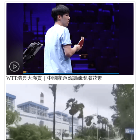
WTT瑞典大滿貫｜中國隊適應訓練現場花絮