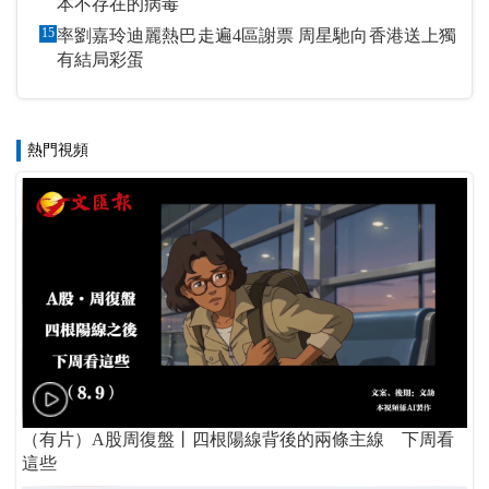
本不存在的病毒
15
率劉嘉玲迪麗熱巴走遍4區謝票 周星馳向香港送上獨
有結局彩蛋
熱門視頻
（有片）A股周復盤丨四根陽線背後的兩條主線 下周看
這些