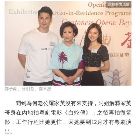
郭子豪、汪明荃、鄧卓殷
問到為何老公羅家英沒有來支持，阿姐解釋家英
哥身在內地拍粵劇電影《白蛇傳》，之後再拍微電
影，工作行程比她更忙，因她要到12月才有粵劇演
出。