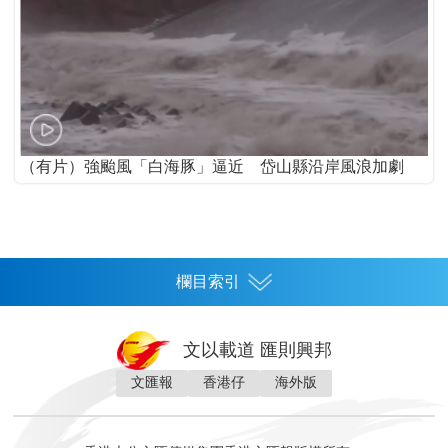
（有片）強颱風「白海豚」逼近 岱山縣沿岸風浪加劇
欄目索引
首頁
文以載道 匯則興邦
香港
文匯報
香港仔
海外版
神州
灣區生活
灣區企業
灣區文化
灣區旅遊
灣區人
灣區人才
灣區政策
灣區服務易
經濟
財經
地產
投資
財評
數字經濟
經湋論