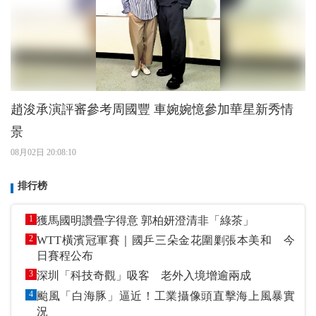
趙浚承演評審參考周國豐 車婉婉憶參加華星新秀情
景
08月02日 20:08:10
排行榜
1
獲馬國明讚疊字得意 郭柏妍澄清非「綠茶」
2
WTT橫濱冠軍賽｜國乒三朵金花圍剿張本美和 今
日賽程公布
3
深圳「科技奇觀」吸客 老外入境增逾兩成
4
颱風「白海豚」逼近！工業攝像頭直擊海上風暴實
況