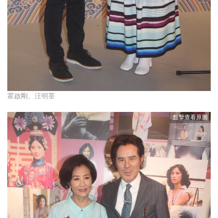
霍啟剛、汪明荃