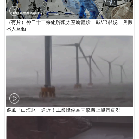
（有片）神二十三乘組解鎖太空新體驗：戴VR眼鏡 與機
器人互動
颱風「白海豚」逼近！工業攝像頭直擊海上風暴實況