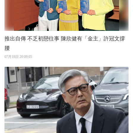
推出自傳 不乏初戀往事 陳欣健有「金主」許冠文撐
腰
07月18日 20:09:05