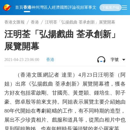
首頁
香港
神州
灣區人
經濟
國際
評論
視頻
軍事
文化
娛樂
生活
教育
體
下載客戶端
香港文匯報
香港
汪明荃「弘揚戲曲 荃承創新」展覽開幕
汪明荃「弘揚戲曲 荃承創新」
展覽開幕
2021-04-23 23:06:00
香港
字號
（香港文匯網記者 達里）4月23日汪明荃（阿
姐）出席《弘揚戲曲 荃承創新》展覽開幕禮，獲各
方好友包括霍啟剛、甘國亮、黃楚穎、鍾培生、郭子
豪、鄧卓殷等前來支持。阿姐表示展覽主要介紹她由
80年代開始在粵劇範疇的工作，有不同時期的造型，
展出不少珍貴相片、戲服和道具等，從黑白相片中也
見到阿姐胞姊，也有年輕時長滿頭髮的老公羅家英。