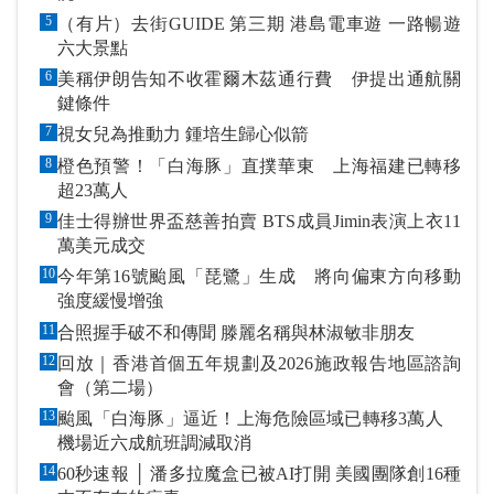
5
（有片）去街GUIDE 第三期 港島電車遊 一路暢遊
六大景點
6
美稱伊朗告知不收霍爾木茲通行費 伊提出通航關
鍵條件
7
視女兒為推動力 鍾培生歸心似箭
8
橙色預警！「白海豚」直撲華東 上海福建已轉移
超23萬人
9
佳士得辦世界盃慈善拍賣 BTS成員Jimin表演上衣11
萬美元成交
10
今年第16號颱風「琵鷺」生成 將向偏東方向移動
強度緩慢增強
11
合照握手破不和傳聞 滕麗名稱與林淑敏非朋友
12
回放｜香港首個五年規劃及2026施政報告地區諮詢
會（第二場）
13
颱風「白海豚」逼近！上海危險區域已轉移3萬人
機場近六成航班調減取消
14
60秒速報 │ 潘多拉魔盒已被AI打開 美國團隊創16種