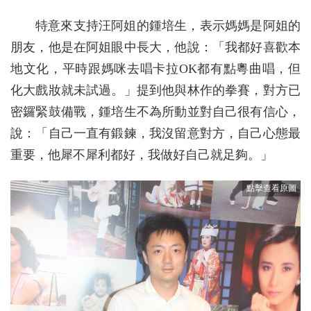
特意來支持汪阿姐的鍾培生，表示媽媽是阿姐的
朋友，他是在阿姐眼中長大，他說：「我都好喜歡本
地文化，平時跟媽咪去唱卡拉OK都有點粵曲唱，但
化大戲妝就未試過。」提到他與林作的拳賽，對方已
密鑼緊鼓備戰，鍾培生不為所動並對自己很有信心，
說：「自己一直有鍛鍊，我沒留意對方，自己心態最
重要，他犀不犀利都好，我做好自己就足夠。」