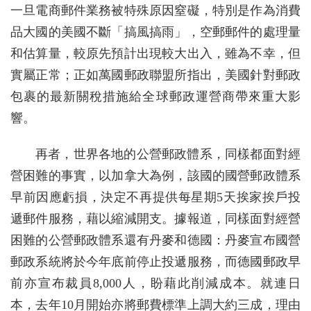
一旦電商郵件業務被特殊原因窒礙，特別是作為消費
品大國的美國不斷「搞風搞雨」，空郵郵件的處理量
和估算量，較原先預計出現較大出入，雖為不幸，但
實屬正常；正如萬國郵政聯盟所指出，美國針對郵政
包裹的最新關稅措施給全球郵政運營商帶來重大影
響。
再者，世界各地的公營郵政體系，同樣都面對經
營困難的事實，以加拿大為例，該國的國營郵政體系
早前因應虧損，決定不再提供每星期5天挨家挨戶投
遞郵件服務，藉以縮減開支。據報道，同樣面對經營
困難的公營郵政體系還有丹麥和德國：丹麥宣布國營
郵政系統將於今年底前停止投遞服務，而德國郵政早
前亦宣布裁員8,000人，盼藉此削減成本。就連日
本，去年10月開始亦將郵費標準上調大約三成，理由