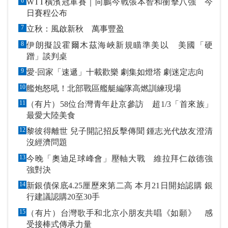
6
WTT橫濱冠軍賽｜向鵬今戰張本智和衝擊八強 今
日賽程公布
7
立秋：風啟新秋 萬事豐盈
8
伊朗擬設霍爾木茲海峽新規瞄準美以 美國「硬
蹭」談判桌
9
愛·回家「速遞」十載歡樂 劇集如燈塔 劇迷定志向
10
艦炮怒吼！北部戰區艦艇編隊高燃訓練現場
11
（有片）58位台灣青年赴京參訪 超1/3「首來族」
最愛大陸美食
12
黎彼得離世 兒子開記招反擊傳聞 鍾志光代故友澄清
沒經濟問題
13
今晚「奧迪足球峰會」壓軸大戰 維拉拜仁啟德強
強對決
14
新銀債保底4.25厘歷來第二高 本月21日開始認購 銀
行建議認購20至30手
15
（有片）台灣歌手和北京小朋友共唱《如願》 感
受接棒式傳承力量