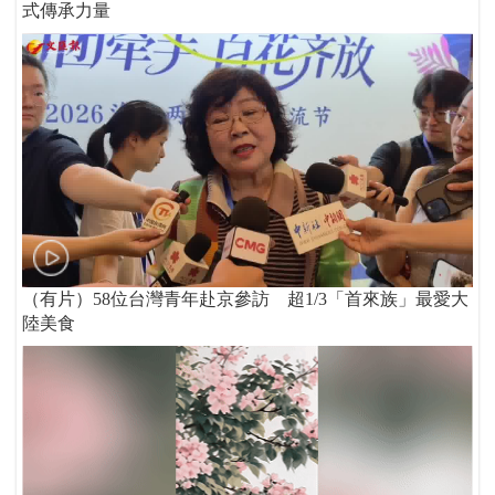
式傳承力量
（有片）58位台灣青年赴京參訪 超1/3「首來族」最愛大
陸美食