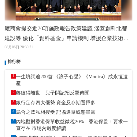
廠商會提交近70項施政報告政策建議 涵蓋創科北都
建設等 優化「創科基金」申請機制 增援企業技術應
用
08月06日 20:30:51
排行榜
1
一生填詞逾200首 《浪子心聲》《Monica》成永恒遺
產
2
黎彼得離世 兒子開記招反擊傳聞
3
銀行定存四大優勢 資金及存期選擇多
4
烏合之眾私相授受 記協選舉醜態畢露
5
內地擬對香港保單收益徵稅20% 香港保監：要求一
直存在 市場勿過度解讀