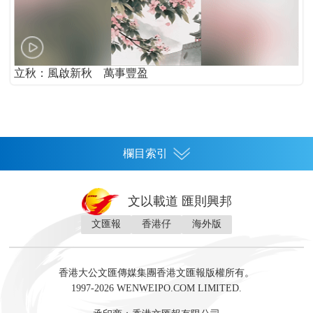
立秋：風啟新秋 萬事豐盈
欄目索引
首頁
文以載道 匯則興邦
香港
文匯報
香港仔
海外版
神州
灣區生活
灣區企業
灣區文化
灣區旅遊
灣區人
灣區人才
灣區政策
灣區服務易
經濟
財經
地產
投資
財評
數字經濟
經湋論
香港大公文匯傳媒集團香港文匯報版權所有。
國際
1997-2026 WENWEIPO.COM LIMITED.
評論
社評
評論
快評
來論
視頻
新聞
訪談
直播
經湋論