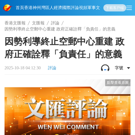
首頁
香港
神州
灣區人
經濟
國際
評論
視頻
軍事
文化
娛樂
生活
教育
體
下載客戶端
香港文匯報
文匯報
評論
因勢利導終止空郵中心重建 政府正確詮釋「負責任」的意義
因勢利導終止空郵中心重建 政
府正確詮釋「負責任」的意義
2025-10-18 04:12:30
評論
字號