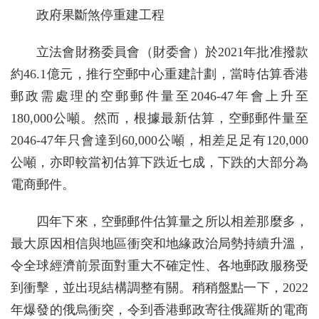
政府果斷煞停重建工程
立法會財務委員會（財委會）於2021年批准撥款
約46.1億元，推行空郵中心重建計劃，當時估算香港
郵政需處理的空郵郵件量至2046-47年會上升至
180,000公噸。然而，根據最新估算，空郵郵件量至
2046-47年只會達到60,000公噸，相差足足有120,000
公噸，亦即較當初估算下跌近七成，下跌的大部分為
電商郵件。
四年下來，空郵郵件估算量之所以相差那麼多，
最大原因相信與地區衝突和地緣政治局勢持續升溫，
令全球經濟前景面對重大不確定性、各地郵政服務受
到衝擊，並出現結構調整有關。稍稍盤點一下，2022
年爆發的俄烏衝突，令到香港郵政寄往俄羅斯的電商