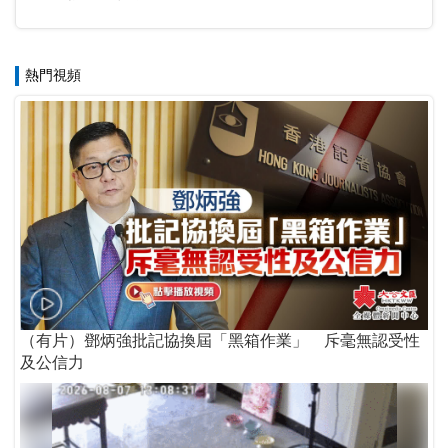
熱門視頻
（有片）鄧炳強批記協換屆「黑箱作業」 斥毫無認受性
及公信力