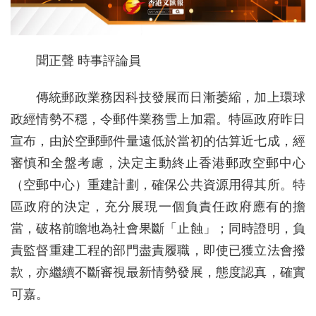
聞正聲 時事評論員
傳統郵政業務因科技發展而日漸萎縮，加上環球
政經情勢不穩，令郵件業務雪上加霜。特區政府昨日
宣布，由於空郵郵件量遠低於當初的估算近七成，經
審慎和全盤考慮，決定主動終止香港郵政空郵中心
（空郵中心）重建計劃，確保公共資源用得其所。特
區政府的決定，充分展現一個負責任政府應有的擔
當，破格前瞻地為社會果斷「止蝕」；同時證明，負
責監督重建工程的部門盡責履職，即使已獲立法會撥
款，亦繼續不斷審視最新情勢發展，態度認真，確實
可嘉。