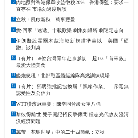
6
內地擬對香港保單收益徵稅20% 香港保監：要求一
直存在 市場勿過度解讀
7
立秋：風啟新秋 萬事豐盈
8
愛·回家「速遞」十載歡樂 劇集如燈塔 劇迷定志向
9
伊朗擬設霍爾木茲海峽新規瞄準美以 美國「硬
蹭」談判桌
10
（有片）58位台灣青年赴京參訪 超1/3「首來族」
最愛大陸美食
11
艦炮怒吼！北部戰區艦艇編隊高燃訓練現場
12
（有片）鄧炳強批記協換屆「黑箱作業」 斥毫無
認受性及公信力
13
WTT橫濱冠軍賽：陳幸同晉級女單八強
14
黎彼得離世 兒子開記招反擊傳聞 鍾志光代故友澄清
沒經濟問題
15
萬芾「花鳥世界」中的二十四節氣：立秋