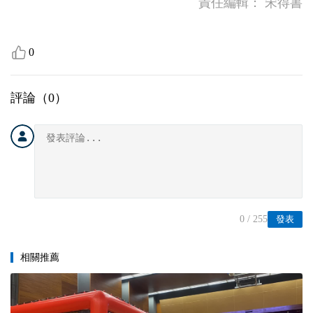
責任編輯：
宋得書
0
評論（
0
）
0
/ 255
發表
相關推薦