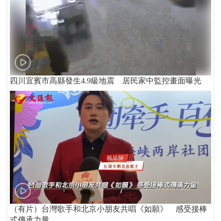
四川宜賓市高縣發生4.9級地震 居民家中監控畫面曝光
（有片）台灣歌手和北京小朋友共唱《如願》 感受接棒
式傳承力量