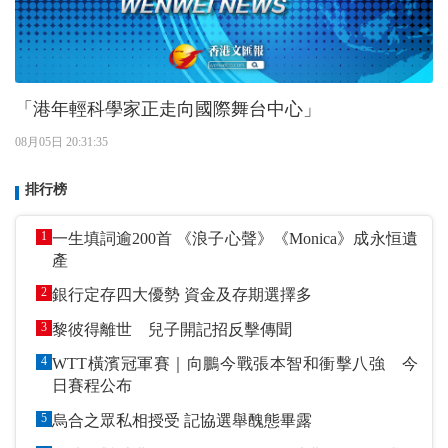
「港年輕科學家正走向國際舞台中心」
08月05日 20:31:35
排行榜
1
一生填詞逾200首 《浪子心聲》《Monica》成永恒遺
產
2
銀行定存四大優勢 資金及存期選擇多
3
黎彼得離世 兒子開記招反擊傳聞
4
WTT橫濱冠軍賽｜向鵬今戰張本智和衝擊八強 今
日賽程公布
5
烏合之眾私相授受 記協選舉醜態畢露