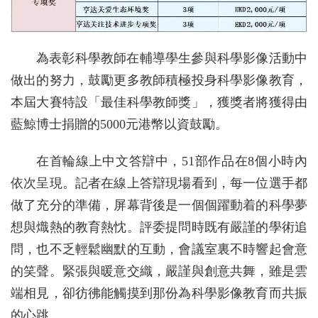
為表彰科學教師在輔導學生參與科學影像活動中
做出的努力，鼓勵更多教師積極投身科學影像教育，
本屆大賽特設「最佳科學教師獎」，獲獎者將獲得由
藍鯨博士捐贈的5000元港幣以資鼓勵。
在首輪線上中文答辯中，51部作品在8個小時內
依次呈現。記者在線上答辯現場看到，每一位選手都
做了充分的準備，屏幕背後是一個個躍動着的科學夢
想與熾熱的教育熱忱。評委提問時既有嚴謹的學術追
問，也不乏輕鬆幽默的互動，會議室裏不時響起會意
的笑聲。緊張與暖意交織，嚴謹與創意共舞，雖是雲
端相見，卻彷彿能觸摸到那份為科學影像教育而共振
的心跳。