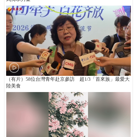
（有片）58位台灣青年赴京參訪 超1/3「首來族」最愛大
陸美食