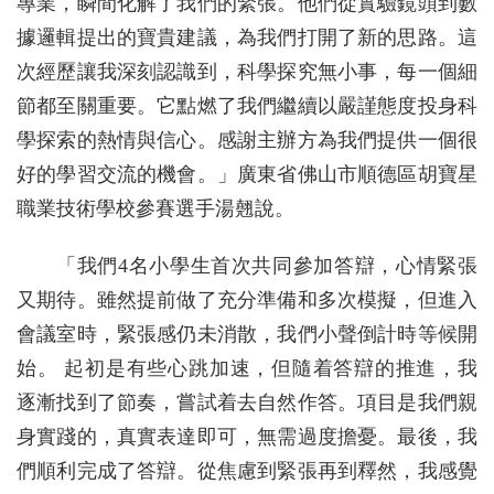
專業，瞬間化解了我們的緊張。他們從實驗鏡頭到數
據邏輯提出的寶貴建議，為我們打開了新的思路。這
次經歷讓我深刻認識到，科學探究無小事，每一個細
節都至關重要。它點燃了我們繼續以嚴謹態度投身科
學探索的熱情與信心。感謝主辦方為我們提供一個很
好的學習交流的機會。」廣東省佛山市順德區胡寶星
職業技術學校參賽選手湯翹說。
「我們4名小學生首次共同參加答辯，心情緊張
又期待。雖然提前做了充分準備和多次模擬，但進入
會議室時，緊張感仍未消散，我們小聲倒計時等候開
始。 起初是有些心跳加速，但隨着答辯的推進，我
逐漸找到了節奏，嘗試着去自然作答。項目是我們親
身實踐的，真實表達即可，無需過度擔憂。最後，我
們順利完成了答辯。從焦慮到緊張再到釋然，我感覺