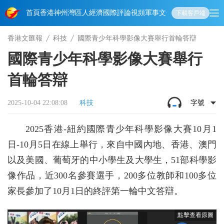
首頁
香港
神州
灣區人
經濟
國際
評論
視頻
軍事
文化
娛樂
生活
教育
體
下載客戶端
香港文匯報
科技
國際青少年科學影像大賽舉行首輪答辯
國際青少年科學影像大賽舉行
首輪答辯
2025-10-04 22:08:08
科技
字號
2025香港-紐約國際青少年科學影像大賽10月1
日-10月5日在線上舉行，來自中國內地、香港、澳門
以及美國、葡萄牙的中小學生及大學生，51部科學影
像作品，近300名參賽選手，200多位教師和100多位
家長參加了10月1日的終評第一輪中文答辯。