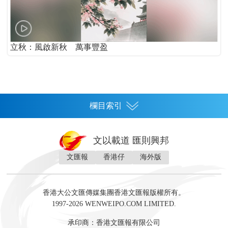
立秋：風啟新秋 萬事豐盈
欄目索引
首頁
文以載道 匯則興邦
香港
文匯報
香港仔
海外版
神州
灣區生活
灣區企業
灣區文化
灣區旅遊
灣區人
灣區人才
灣區政策
灣區服務易
經濟
財經
地產
投資
財評
數字經濟
經湋論
香港大公文匯傳媒集團香港文匯報版權所有。
國際
1997-2026 WENWEIPO.COM LIMITED.
評論
社評
評論
快評
來論
視頻
新聞
訪談
直播
經湋論
承印商：香港文匯報有限公司