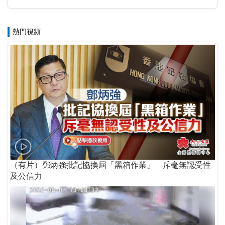
熱門視頻
（有片）鄧炳強批記協換屆「黑箱作業」 斥毫無認受性
及公信力