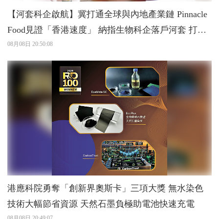
【河套科企啟航】冀打通全球與內地產業鏈 Pinnacle
Food見證「香港速度」 納指生物科企落戶河套 打造
灣區「細胞工廠」
08月08日 20:50:08
港應科院勇奪「創新界奧斯卡」三項大獎 無水染色
技術大幅節省資源 天然石墨負極助電池快速充電
08月08日 20:49:07