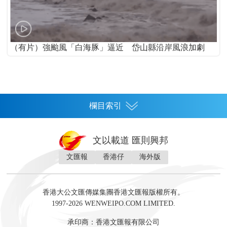
（有片）強颱風「白海豚」逼近 岱山縣沿岸風浪加劇
欄目索引
首頁
文以載道 匯則興邦
香港
文匯報
香港仔
海外版
神州
灣區生活
灣區企業
灣區文化
灣區旅遊
灣區人
灣區人才
灣區政策
灣區服務易
經濟
財經
地產
投資
財評
數字經濟
經湋論
香港大公文匯傳媒集團香港文匯報版權所有。
國際
1997-2026 WENWEIPO.COM LIMITED.
評論
社評
評論
快評
來論
視頻
新聞
訪談
直播
經湋論
承印商：香港文匯報有限公司