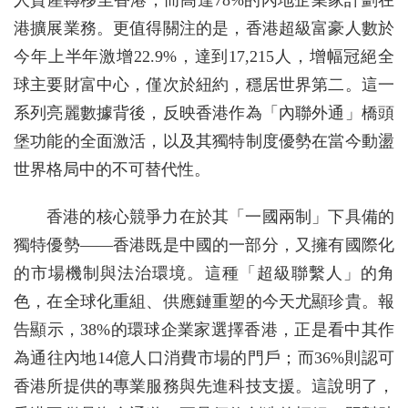
人資產轉移至香港，而高達78%的內地企業家計劃在
港擴展業務。更值得關注的是，香港超級富豪人數於
今年上半年激增22.9%，達到17,215人，增幅冠絕全
球主要財富中心，僅次於紐約，穩居世界第二。這一
系列亮麗數據背後，反映香港作為「內聯外通」橋頭
堡功能的全面激活，以及其獨特制度優勢在當今動盪
世界格局中的不可替代性。
香港的核心競爭力在於其「一國兩制」下具備的
獨特優勢——香港既是中國的一部分，又擁有國際化
的市場機制與法治環境。這種「超級聯繫人」的角
色，在全球化重組、供應鏈重塑的今天尤顯珍貴。報
告顯示，38%的環球企業家選擇香港，正是看中其作
為通往內地14億人口消費市場的門戶；而36%則認可
香港所提供的專業服務與先進科技支援。這說明了，