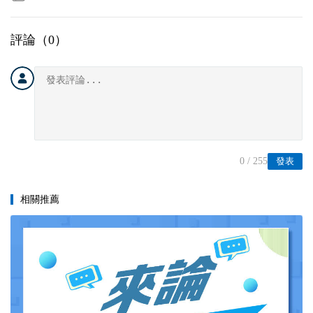
評論（
0
）
0
/ 255
發表
相關推薦