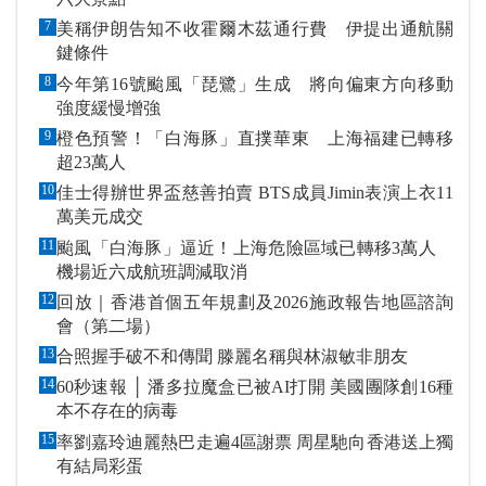
7
美稱伊朗告知不收霍爾木茲通行費 伊提出通航關
鍵條件
8
今年第16號颱風「琵鷺」生成 將向偏東方向移動
強度緩慢增強
9
橙色預警！「白海豚」直撲華東 上海福建已轉移
超23萬人
10
佳士得辦世界盃慈善拍賣 BTS成員Jimin表演上衣11
萬美元成交
11
颱風「白海豚」逼近！上海危險區域已轉移3萬人
機場近六成航班調減取消
12
回放｜香港首個五年規劃及2026施政報告地區諮詢
會（第二場）
13
合照握手破不和傳聞 滕麗名稱與林淑敏非朋友
14
60秒速報 │ 潘多拉魔盒已被AI打開 美國團隊創16種
本不存在的病毒
15
率劉嘉玲迪麗熱巴走遍4區謝票 周星馳向香港送上獨
有結局彩蛋