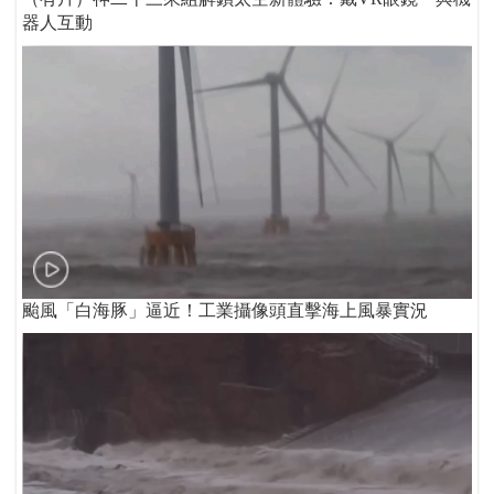
器人互動
颱風「白海豚」逼近！工業攝像頭直擊海上風暴實況