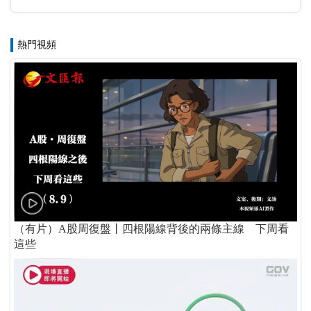
熱門視頻
（有片）A股周復盤丨四根陽線背後的兩條主線 下周看
這些