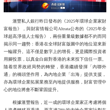
滙豐私人銀行昨日發布的《2025年環球企業家財
富報告》，與財富情報公司Altrata公布的《2025年全
球超高淨值人士報告》，兩份重量級數據都不約而同
揭示同一趨勢：香港在全球財富版圖中的地位迎來新
一輪躍升。這不僅是數字上的增長，更是國際投資者
用腳投票，以真金白銀對香港的未來投下信任一票。
隨着世界政經局勢的轉變，香港繼續發揮「內聯外
通」的橋頭堡作用，為內地企業「出海」提供支援，
亦為環球企業拓展業務至內地提供服務，財富管理中
心的地位將會不斷鞏固提升。
根據滙豐報告，近一成的環球企業家正考慮將個