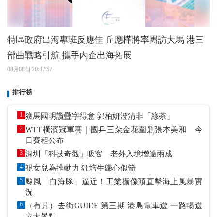
特區政府出海專班反應佳 丘應樺將率團訪大馬 港三
部曲戰略引航 攜手內企出海拓展
08月08日 20:47:57
排行榜
1
獲馬國明讚疊字得意 郭柏妍澄清非「綠茶」
2
WTT橫濱冠軍賽｜國乒三朵金花圍剿張本美和 今
日賽程公布
3
深圳「科技奇觀」吸客 老外入境增逾兩成
4
視女兒為推動力 鍾培生歸心似箭
5
颱風「白海豚」逼近！工業攝像頭直擊海上風暴實
況
6
（有片）去街GUIDE 第三期 港島電車遊 一路暢遊
六大景點