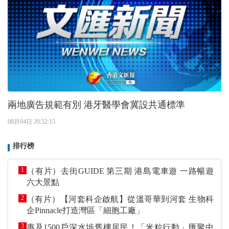
兩地廣告規範有別 港牙醫學會冀設共通標準
08月04日 20:52:15
排行榜
1
（有片）去街GUIDE 第三期 港島電車遊 一路暢遊
六大景點
2
（有片）【河套科企啟航】從溫哥華到河套 生物科
企Pinnacle打造灣區「細胞工廠」
3
惠及1500戶深水埗舊樓居民！「米粒行動」匯聚中