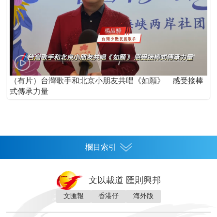
（有片）台灣歌手和北京小朋友共唱《如願》 感受接棒
式傳承力量
欄目索引
首頁
文以載道 匯則興邦
香港
文匯報
香港仔
海外版
神州
灣區生活
灣區企業
灣區文化
灣區旅遊
灣區人
灣區人才
灣區政策
灣區服務易