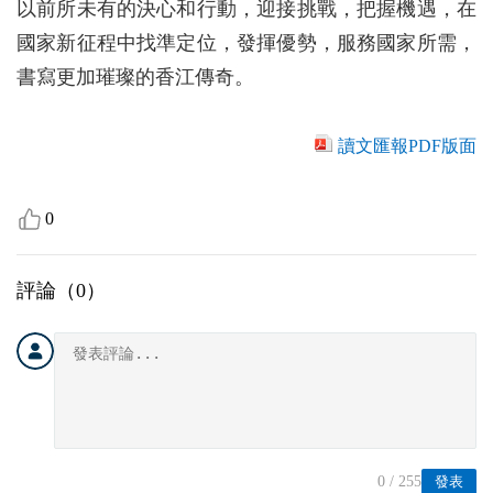
以前所未有的決心和行動，迎接挑戰，把握機遇，在
國家新征程中找準定位，發揮優勢，服務國家所需，
書寫更加璀璨的香江傳奇。
讀文匯報PDF版面
0
評論（
0
）
0
/ 255
發表