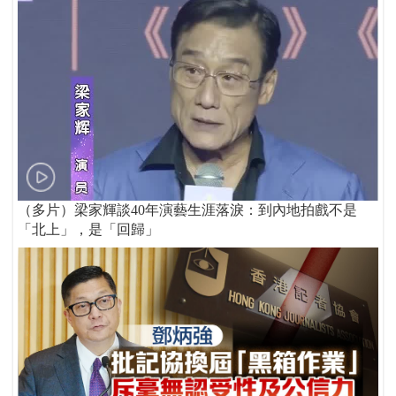
（多片）梁家輝談40年演藝生涯落淚：到內地拍戲不是
「北上」，是「回歸」