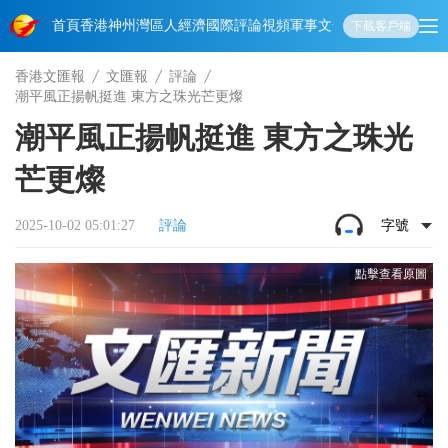
首頁
香港
神州
灣區人
經濟
國際
評論
視頻
軍事
文化
娛樂
生活
教育
體
下載客戶端
香港文匯報
文匯報
評論
潮平風正揚帆挺進 東方之珠光芒更燦
潮平風正揚帆挺進 東方之珠光
芒更燦
2025-10-02 05:01:27
評論
字號