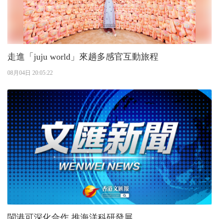
走進「juju world」來趟多感官互動旅程
08月04日 20:05:22
閩港可深化合作 推海洋科研發展