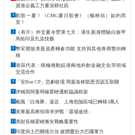
資港企義工力量深耕社區
4
歡歌一夏！《CMG夏日歌會》（榆林站）如約而
至！
5
（有片）外交夏令營第七天：港生親身體驗白族甲
馬拓印及扎染技藝
6
幣安開放美股資產轉倉功能 支持與其他券商雙向轉
移
7
港區代表：積極推動皖港兩地科創金融文化等領域
交流合作
8
「安Bon CP」悲劇收場 周嘉洛林凱恩否認互取關
9
伊稱與阿曼明確霍峽通航協議框架
10
颱風「白海豚」逼近 上海危險區域已轉移3萬人
11
美軍最高將領尋求伊戰「退場途徑」
12
美財長稱霍峽漸失戰略重要性
13
印度與土巴關係欠佳 媒體憂壯大巴國軍力