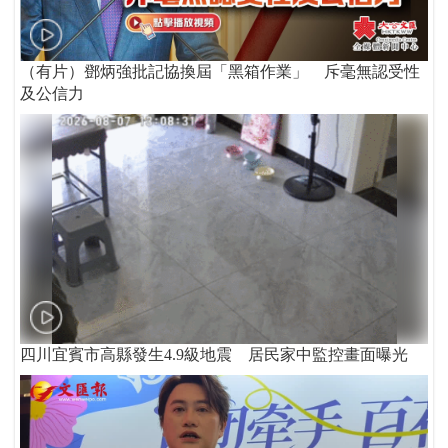
（有片）鄧炳強批記協換屆「黑箱作業」 斥毫無認受性
及公信力
四川宜賓市高縣發生4.9級地震 居民家中監控畫面曝光