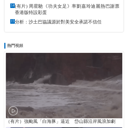
14
(有片) 周星馳《功夫女足》率劉嘉玲迪麗熱巴謝票
香港版特設彩蛋
15
分析：沙土巴協議源於對美安全承諾不信任
熱門視頻
（有片）強颱風「白海豚」逼近 岱山縣沿岸風浪加劇