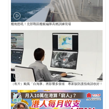
艦炮怒吼！北部戰區艦艇編隊高燃訓練現場
（有片）颱風「白海豚」將影響多個省 專家版防護指南請收好！