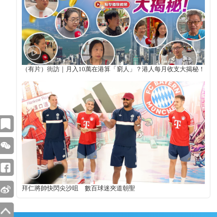
（有片）街訪｜月入10萬在港算「窮人」？港人每月收支大揭秘！
拜仁將帥快閃尖沙咀 數百球迷夾道朝聖