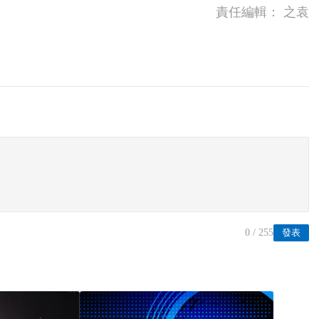
責任編輯：
之袁
0
/ 255
發表