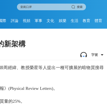
搜索
國際
評論
視頻
軍事
文化
娛樂
生活
教育
體育
的新架構
字號
程師周經緯、教授榮星等人提出一種可擴展的暗物質搜尋
al Review Letters)。
質量的25%。