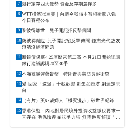
7
銀行定存四大優勢 資金及存期選擇多
8
WTT橫濱冠軍賽｜向鵬今戰張本智和衝擊八強
今日賽程公布
9
黎彼得離世 兒子開記招反擊傳聞
10
黎彼得離世 兒子開記招反擊傳聞 鍾志光代故友
澄清沒經濟問題
11
新銀債保底4.25厘歷來第二高 本月21日開始認購
銀行建議認購20至30手
12
不滿被瞞彈藥告罄 特朗普與美防長起衝突
13
愛·回家「速遞」十載歡樂 劇集如燈塔 劇迷定志
向
14
（有片）英97歲婦人「機翼漫步」破世界紀錄
15
香港保監：內地對居民境外投資收益繳稅要求一
直存在 港保險產品競爭力強 無需過度解讀「保
單稅」