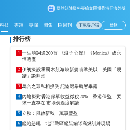
媒體矩陣
爆料專線
文匯報
香港仔
海外版
科技
專題
專欄
圖集
匯周刊
下載客戶端
登錄
排行榜
1
一生填詞逾200首 《浪子心聲》《Monica》成永
恒遺產
2
伊朗擬設霍爾木茲海峽新規瞄準美以 美國「硬
蹭」談判桌
3
烏合之眾私相授受 記協選舉醜態畢露
4
內地擬對香港保單收益徵稅20% 香港保監：要
求一直存在 市場勿過度解讀
5
立秋：風啟新秋 萬事豐盈
6
艦炮怒吼！北部戰區艦艇編隊高燃訓練現場