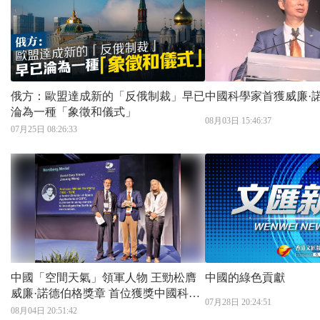
俄方：歐盟達成新的「反俄制裁」早已
中國科學家首獲威廉·
淪為一種「象徵和儀式」
08月03日 15:46:37
07月25日 08:26:33
中國「空間天氣」領軍人物 王勁松膺
中國的綠色貢獻
威廉·諾德伯格獎章 首位獲獎中國科學
07月28日 20:24:51
家 同步獲一顆小行星命名
08月04日 20:51:42