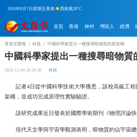
2026年8月7日
星期五
香港
西南風
28°C
首頁
香港
神州
灣區人
經濟
香港文匯報
科技
中國科學家提出一種搜尋暗物質的新架構
中國科學家提出一種搜尋暗物質
2025-11-04 20:28:38
科技
記者4日從中國科學技術大學獲悉，該校高級工
架構，並成功完成原理性實驗驗證。
該研究成果近日發表於國際學術期刊《物理評論快報》(Physic
現代天文學與宇宙學觀測表明，暗物質約佔宇宙總