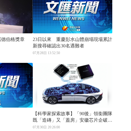
諾德伯格獎章
23日以來 重慶彭水山體崩塌現場累計
新搜尋確認出30名遇難者
07月28日 13:52:50
【科學家探索故事】「90後」領銜團隊
既「造磚」又「蓋房」安徽芯片企破國
際壟斷 中國車配高性能「中國芯」
07月30日 20:26:00