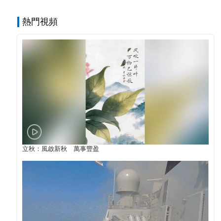
熱門視頻
立秋：風啟新秋 萬事豐盈