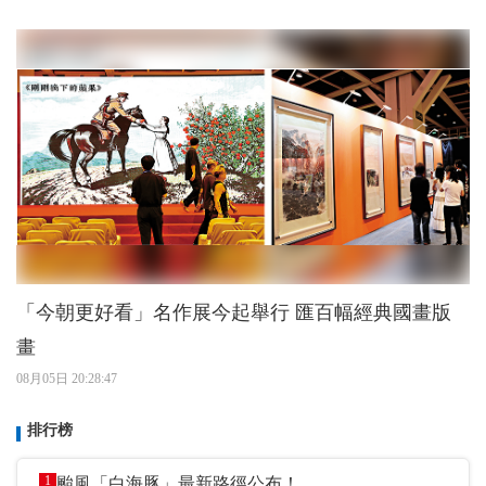
「今朝更好看」名作展今起舉行 匯百幅經典國畫版
畫
08月05日 20:28:47
排行榜
1
颱風「白海豚」最新路徑公布！