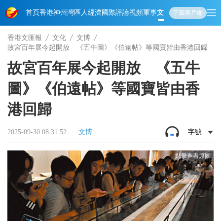
首頁
香港
神州
灣區人
經濟
國際
評論
視頻
軍事
文化
娛樂
生活
教育
體
下載客戶端
香港文匯報
文化
文博
故宮百年展今起開放 《五牛圖》《伯遠帖》等國寶皆由香港回歸
故宮百年展今起開放 《五牛
圖》《伯遠帖》等國寶皆由香
港回歸
2025-09-30 08:31:52
文博
字號