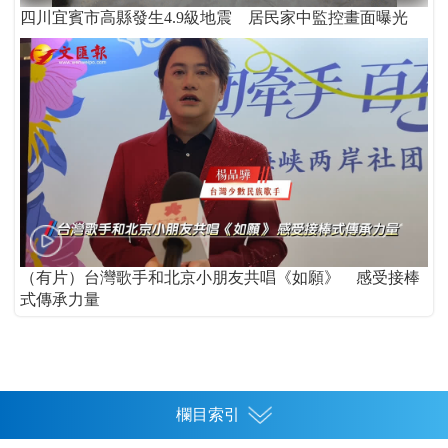
四川宜賓市高縣發生4.9級地震 居民家中監控畫面曝光
（有片）台灣歌手和北京小朋友共唱《如願》 感受接棒
式傳承力量
欄目索引