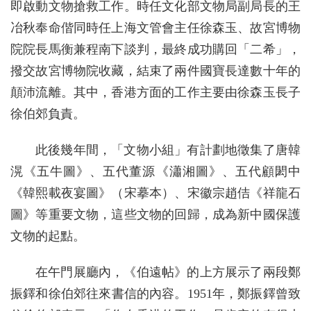
即啟動文物搶救工作。時任文化部文物局副局長的王
冶秋奉命偕同時任上海文管會主任徐森玉、故宮博物
院院長馬衡兼程南下談判，最終成功購回「二希」，
撥交故宮博物院收藏，結束了兩件國寶長達數十年的
顛沛流離。其中，香港方面的工作主要由徐森玉長子
徐伯郊負責。
此後幾年間，「文物小組」有計劃地徵集了唐韓
滉《五牛圖》、五代董源《瀟湘圖》、五代顧閎中
《韓熙載夜宴圖》（宋摹本）、宋徽宗趙佶《祥龍石
圖》等重要文物，這些文物的回歸，成為新中國保護
文物的起點。
在午門展廳內，《伯遠帖》的上方展示了兩段鄭
振鐸和徐伯郊往來書信的內容。1951年，鄭振鐸曾致