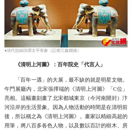
●清代掐絲琺瑯太平有象（記者江鑫嫻攝）
《清明上河圖》：百年院史「代言人」
「百年一遇」的大展，最不缺的就是明星文物。
午門展廳內，北宋張擇端的《清明上河圖》「C位」
亮相。這幅畫刻畫了北宋都城東京（今河南開封）汴
河沿岸的生活景象。因為人物活動的時間是在清明前
後，所以稱之為《清明上河圖》。畫家以精細高超的
用筆，將八百多各色人物，以及數以百計的樹木、房