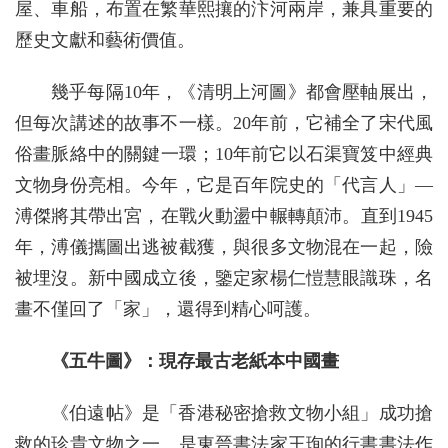
屋、車船，布置在繁華熙攘的汴河兩岸，兼具重要的
歷史文獻和藝術價值。
幾乎每隔10年，《清明上河圖》都會壓軸展出，
但每次講述的故事不一樣。20年前，它補全了宋代風
俗畫脈絡中的關鍵一環；10年前它以石渠寶笈中經典
文物身份亮相。今年，它是百年院史的「代言人」—
溥傑將其帶出宮，在戰火動盪中輾轉顛沛。直到1945
年，溥儀攜圖出逃被截獲，與很多文物混在一起，險
被埋沒。新中國成立後，鑒定家楊仁愷慧眼識珠，名
畫不僅回了「家」，還得到精心呵護。
《五牛圖》：現存最古老紙本中國畫
《伯遠帖》是「香港秘密搶救文物小組」成功搶
救的珍貴文物之一。是東晉書法家王珣的行書書法作