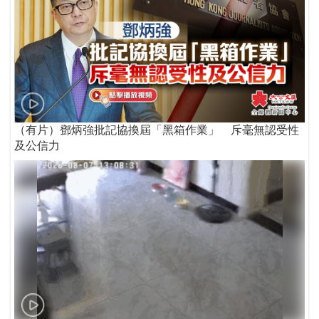
（有片）鄧炳強批記協換屆「黑箱作業」 斥毫無認受性
及公信力