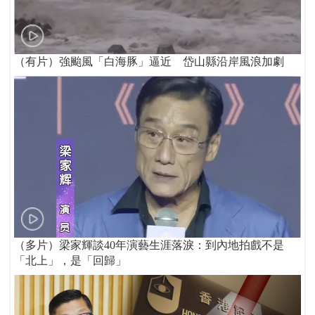
（有片）強颱風「白海豚」逼近 岱山縣沿岸風浪加劇
（多片）梁家輝談40年演藝生涯落淚：到內地拍戲不是
「北上」，是「回歸」