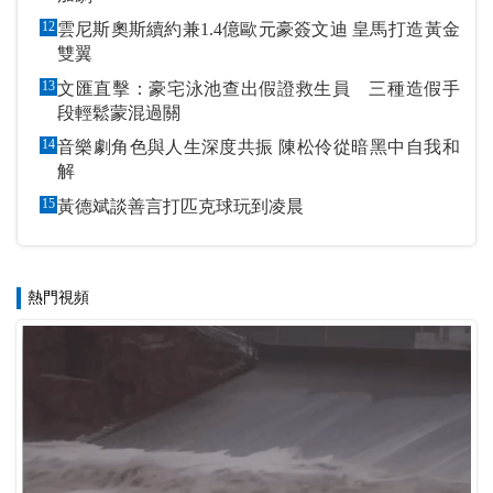
12
雲尼斯奧斯續約兼1.4億歐元豪簽文迪 皇馬打造黃金
雙翼
13
文匯直擊：豪宅泳池查出假證救生員 三種造假手
段輕鬆蒙混過關
14
音樂劇角色與人生深度共振 陳松伶從暗黑中自我和
解
15
黃德斌談善言打匹克球玩到凌晨
熱門視頻