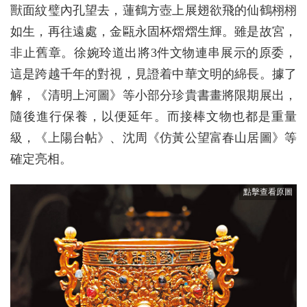
獸面紋璧內孔望去，蓮鶴方壺上展翅欲飛的仙鶴栩栩
如生，再往遠處，金甌永固杯熠熠生輝。雖是故宮，
非止舊章。徐婉玲道出將3件文物連串展示的原委，
這是跨越千年的對視，見證着中華文明的綿長。據了
解，《清明上河圖》等小部分珍貴書畫將限期展出，
隨後進行保養，以便延年。而接棒文物也都是重量
級，《上陽台帖》、沈周《仿黃公望富春山居圖》等
確定亮相。