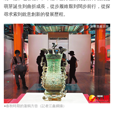
萌芽誕生到曲折成長，從步履維艱到闊步前行，從探
尋求索到銳意創新的發展歷程。
●春秋時期的蓮鶴方壺（記者江鑫嫻攝）