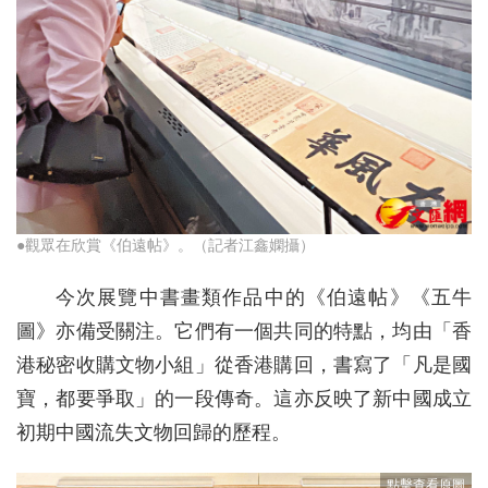
●觀眾在欣賞《伯遠帖》。（記者江鑫嫻攝）
今次展覽中書畫類作品中的《伯遠帖》《五牛
圖》亦備受關注。它們有一個共同的特點，均由「香
港秘密收購文物小組」從香港購回，書寫了「凡是國
寶，都要爭取」的一段傳奇。這亦反映了新中國成立
初期中國流失文物回歸的歷程。