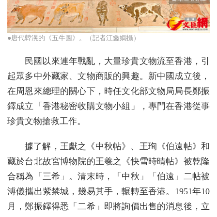
●唐代韓滉的《五牛圖》。（記者江鑫嫻攝）
民國以來連年戰亂，大量珍貴文物流至香港，引
起眾多中外藏家、文物商販的興趣。新中國成立後，
在周恩來總理的關心下，時任文化部文物局局長鄭振
鐸成立「香港秘密收購文物小組」，專門在香港從事
珍貴文物搶救工作。
據了解，王獻之《中秋帖》、王珣《伯遠帖》和
藏於台北故宮博物院的王羲之《快雪時晴帖》被乾隆
合稱為「三希」。清末時，「中秋」「伯遠」二帖被
溥儀攜出紫禁城，幾易其手，輾轉至香港。1951年10
月，鄭振鐸得悉「二希」即將詢價出售的消息後，立