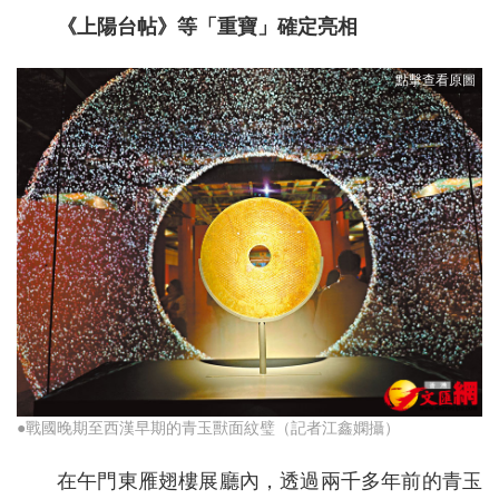
《上陽台帖》等「重寶」確定亮相
●戰國晚期至西漢早期的青玉獸面紋璧（記者江鑫嫻攝）
在午門東雁翅樓展廳內，透過兩千多年前的青玉