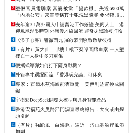
2
墮假官員電騙案 富婆被當「提款機」失近6900萬
「內地公安」來電聲稱其干犯洗黑錢罪 要求轉賬到
指定戶口作「保證金」
3
去年逾3.1萬外國人申請留港工作簽證 美裔人士：港
迎鳳凰涅槃時刻 外籍優才紛回流 羅奇抹黑論被打臉
4
《浪子心聲》響徹西九 羅啟豪開騷致敬黎彼得
5
（有片）黃大仙上邨樓上樓下疑噪音釀血案 一人墮
樓亡一人身中多刀重傷
6
便攜式導彈如何打下隱身戰機？
7
外籍專才踴躍回流 「香港玩完論」可休矣
8
專家：霍爾木茲海峽能否重開 美伊利益置換成關
鍵
9
宇樹夥DeepSeek開發大模型與具身智能產品
10
香港宏福苑火災跨部門調查最終報告：大火或由煙
頭引起
11
（有片）強颱風「白海豚」逼近 岱山縣沿岸風浪
加劇