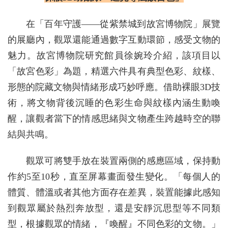
在「百年守護——從紫禁城到故宮博物院」展覽
的展廳內，觀眾還能通過數字互動環節，感受文物的
魅力。故宮博物院研究館員徐婉玲介紹，該項目以
「故宮色彩」為題，精選六件具有典型色彩、紋樣、
形態的院藏文物與情緒形成巧妙呼應。借助裸眼3D技
術，將文物背後沉睡的色彩生命與紋樣內涵生動喚
醒，讓觀者當下的情感思緒與文物產生跨越時空的聯
結與共鳴。
觀眾可將雙手放在裝置兩側的感應區域，保持動
作約5至10秒，直至屏幕畫面發生變化。「每個人的
體質、體溫或者其他方面存在差異，裝置能據此感知
到觀眾屬於熱烈奔放型，還是安靜沉思型等不同類
型，根據觀眾的情緒，『喚醒』不同色彩的文物。」