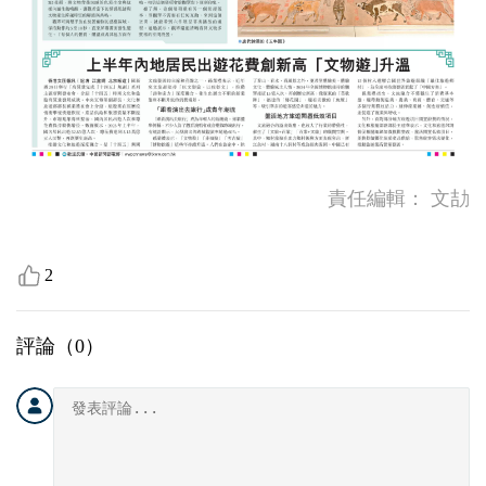
責任編輯：
文劼
2
評論（
0
）