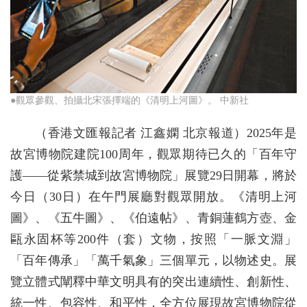
●觀眾參觀、拍攝北宋張擇端的《清明上河圖》。 中新社
（香港文匯報記者 江鑫嫻 北京報道）2025年是
故宮博物院建院100周年，觀眾期待已久的「百年守
護——從紫禁城到故宮博物院」展覽29日開幕，將於
今日（30日）在午門展廳對觀眾開放。《清明上河
圖》、《五牛圖》、《伯遠帖》、青銅蓮鶴方壺、金
甌永固杯等200件（套）文物，按照「一脈文淵」
「百年傳承」「萬千氣象」三個單元，以物述史。展
覽立體式闡釋中華文明具有的突出連續性、創新性、
統一性、包容性、和平性，全方位展現故宮博物院從