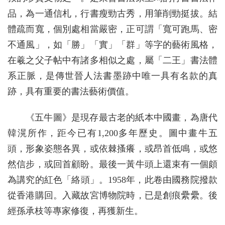
品，為一通信札，行書瘦勁古秀，用筆削勁挺拔。結
體疏而寬，個別處相當嚴密，正可謂「寬可跑馬、密
不通風」，如「勝」「實」「群」等字的藝術風格，
在羲之父子帖中有諸多相似之處，屬「二王」書法體
系正脈，是傳世晉人法書墨跡中唯一具有名款的真
跡，具有重要的書法藝術價值。
《五牛圖》是現存最古老的紙本中國畫，為唐代
韓滉所作，距今已有1,200多年歷史。圖中畫牛五
頭，形象姿態各異，或依棘搔癢，或昂首低鳴，或悠
然信步，或回首顧盼。最後一黃牛頭上還束有一個頗
為講究的紅色「絡頭」。1958年，此卷由國務院撥款
從香港購回。入藏故宮博物院時，已是創痕纍纍。後
經孫承枝等專家修復，再獲新生。