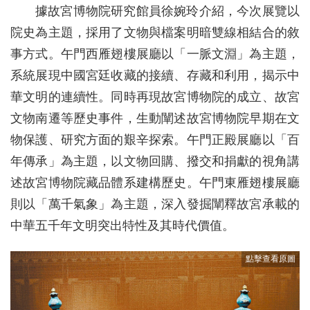
據故宮博物院研究館員徐婉玲介紹，今次展覽以
院史為主題，採用了文物與檔案明暗雙線相結合的敘
事方式。午門西雁翅樓展廳以「一脈文淵」為主題，
系統展現中國宮廷收藏的接續、存藏和利用，揭示中
華文明的連續性。同時再現故宮博物院的成立、故宮
文物南遷等歷史事件，生動闡述故宮博物院早期在文
物保護、研究方面的艱辛探索。午門正殿展廳以「百
年傳承」為主題，以文物回購、撥交和捐獻的視角講
述故宮博物院藏品體系建構歷史。午門東雁翅樓展廳
則以「萬千氣象」為主題，深入發掘闡釋故宮承載的
中華五千年文明突出特性及其時代價值。