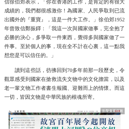
信徐伯郊表示，「你在香港的工作，是肯定的有很大
成績的，我們都很感激你！為國家、人民爭取到已流
出國外的『重寶』，這是一件大工作。」徐伯郊1952
年曾致信鄭振鐸：「我這一次與國家做事，完全抱了
必勝的決心，多爭取一件東西，覺得多與國家做了一
件事。至於個人的事，現在全不計在心裏，這一點我
想您是可以信任的。」
讀到這些話，彷彿回到70多年前那一段歷史，令
觀眾感受到國家在搶救流失文物中的文化擔當，以及
老一輩文物工作者書生報國、迎難而上的情懷。而這
一切，皆因文物是中華民族的根魂所寄。