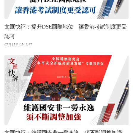
文匯快評：提升DSE國際地位 讓香港考試制度更受
認可
07月15日 05:13:37
文匯快評：維護國安非一勞永逸 須不斷調整加强