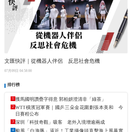
文匯快評｜從機器人伴侶 反思社會危機
07月09日 04:58:00
排行榜
1
獲馬國明讚疊字得意 郭柏妍澄清非「綠茶」
2
WTT橫濱冠軍賽｜國乒三朵金花圍剿張本美和 今
日賽程公布
3
深圳「科技奇觀」吸客 老外入境增逾兩成
4
颱風「白海豚」逼近！工業攝像頭直擊海上風暴實