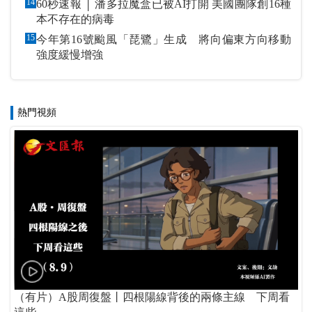
14
60秒速報 │ 潘多拉魔盒已被AI打開 美國團隊創16種
本不存在的病毒
15
今年第16號颱風「琵鷺」生成 將向偏東方向移動
強度緩慢增強
熱門視頻
（有片）A股周復盤丨四根陽線背後的兩條主線 下周看