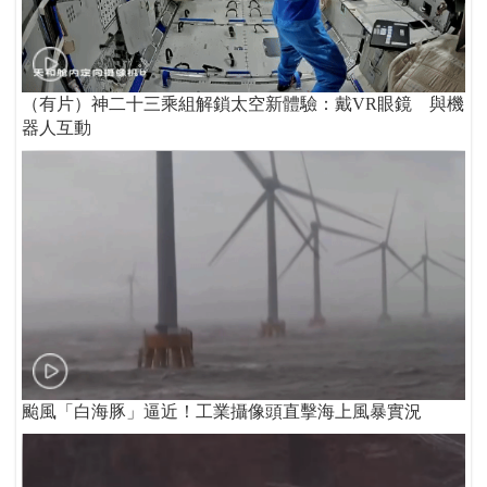
（有片）神二十三乘組解鎖太空新體驗：戴VR眼鏡 與機
器人互動
颱風「白海豚」逼近！工業攝像頭直擊海上風暴實況