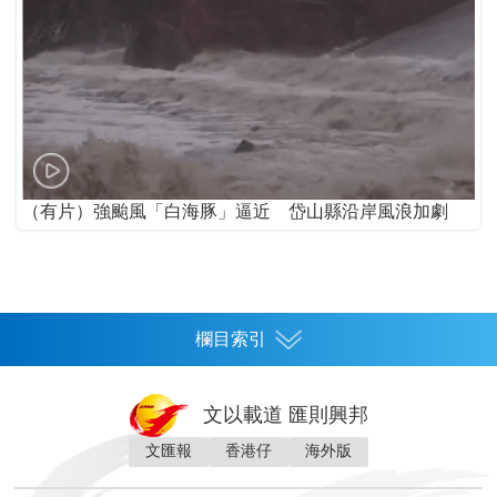
（有片）強颱風「白海豚」逼近 岱山縣沿岸風浪加劇
欄目索引
首頁
文以載道 匯則興邦
香港
文匯報
香港仔
海外版
神州
灣區生活
灣區企業
灣區文化
灣區旅遊
灣區人