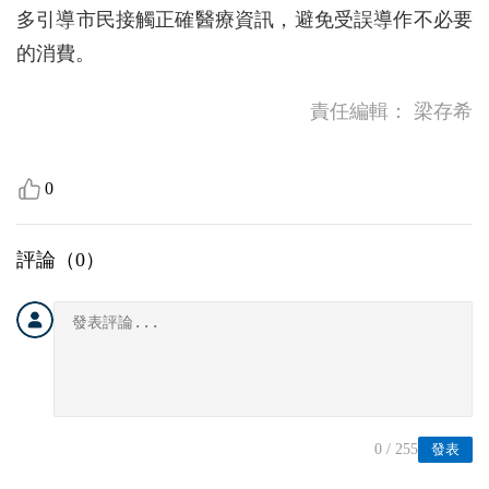
多引導市民接觸正確醫療資訊，避免受誤導作不必要
的消費。
責任編輯：
梁存希
0
評論（
0
）
0
/ 255
發表