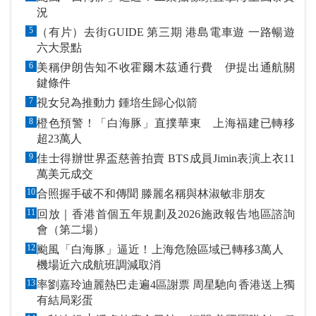
況
5
（有片）去街GUIDE 第三期 港島電車遊 一路暢遊
六大景點
6
美稱伊朗告知不收霍爾木茲通行費 伊提出通航關
鍵條件
7
視女兒為推動力 鍾培生歸心似箭
8
橙色預警！「白海豚」直撲華東 上海福建已轉移
超23萬人
9
佳士得辦世界盃慈善拍賣 BTS成員Jimin表演上衣11
萬美元成交
10
合照握手破不和傳聞 滕麗名稱與林淑敏非朋友
11
回放｜香港首個五年規劃及2026施政報告地區諮詢
會（第二場）
12
颱風「白海豚」逼近！上海危險區域已轉移3萬人
機場近六成航班調減取消
13
率劉嘉玲迪麗熱巴走遍4區謝票 周星馳向香港送上獨
有結局彩蛋