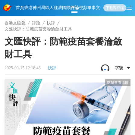
首頁
香港
神州
灣區人
經濟
國際
評論
視頻
軍事
文化
娛樂
生活
教育
體
下載客戶端
香港文匯報
評論
快評
文匯快評：防範疫苗套餐淪斂財工具
文匯快評：防範疫苗套餐淪斂
財工具
2025-09-15 12:18:43
快評
字號