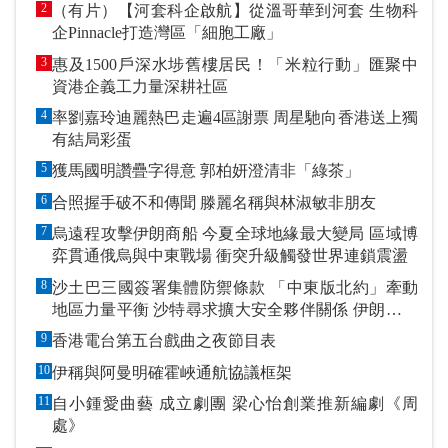
2
（有片）【河套科企啟航】從溫哥華到河套 生物科
企Pinnacle打造灣區「細胞工廠」
3
惠及1500戶深水埗舊樓居民！「米粒行動」匯聚中
資港企義工力量深耕社區
4
率劉嘉玲迪麗熱巴走遍4區謝票 周星馳向香港送上獨
有結局彩蛋
5
獲馬國明讚疊字得意 郭柏妍澄清非「綠茶」
6
合照握手破不和傳聞 滕麗名稱與林淑敏非朋友
7
烏遠程攻擊伊朗商船 今夏全球地緣最大變局 區域博
弈貫通俄烏與中東戰場 衝突升級觸發世界連鎖震盪
8
沙土巴三國簽署集體防禦條款 「中東版北約」牽動
地區力量平衡 沙特尋求擴大安全夥伴關係 伊朗潑冷
水促改變政策
9
香港電台第五台戲曲之夜節目表
10
伊稱與阿曼明確霍峽通航協議框架
11
自小鍾愛曲藝 成立劇團 梁心怡創業推新編劇《周
處》