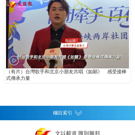
（有片）台灣歌手和北京小朋友共唱《如願》 感受接棒
式傳承力量
欄目索引
首頁
文以載道 匯則興邦