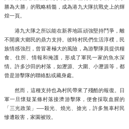
勝為大勝」的戰略精髓，成為港九大隊抗戰史上的輝
煌一頁。
港九大隊之所以能在新界地區頑強堅持鬥爭，離
不開廣大鄉民的鼎力支持。彼時村民們生活淳樸，民
族情感強烈，曾冒著極大的風險，為游擊隊員提供糧
食、住所、情報和掩護，形成了軍民一家的魚水深
情。許多沙田的村落，如瀝源、大圍、小瀝源等，都
曾是游擊隊的聯絡點或藏身處。
然而，這種支持也為村民帶來了殘酷的報復。日
軍一旦懷疑某條村落接濟游擊隊，便會採取血腥的
「三光政策」──殺光、燒光、搶光，許多無辜村民
慘遭殺害，家園被毀。