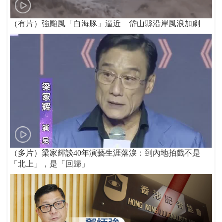
（有片）強颱風「白海豚」逼近 岱山縣沿岸風浪加劇
（多片）梁家輝談40年演藝生涯落淚：到內地拍戲不是
「北上」，是「回歸」