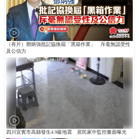
（有片）鄧炳強批記協換屆「黑箱作業」 斥毫無認受性
及公信力
四川宜賓市高縣發生4.9級地震 居民家中監控畫面曝光