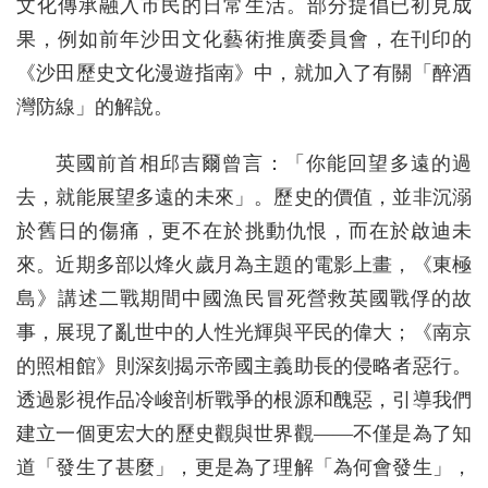
文化傳承融入市民的日常生活。部分提倡已初見成
果，例如前年沙田文化藝術推廣委員會，在刊印的
《沙田歷史文化漫遊指南》中，就加入了有關「醉酒
灣防線」的解說。
英國前首相邱吉爾曾言：「你能回望多遠的過
去，就能展望多遠的未來」。歷史的價值，並非沉溺
於舊日的傷痛，更不在於挑動仇恨，而在於啟迪未
來。近期多部以烽火歲月為主題的電影上畫，《東極
島》講述二戰期間中國漁民冒死營救英國戰俘的故
事，展現了亂世中的人性光輝與平民的偉大；《南京
的照相館》則深刻揭示帝國主義助長的侵略者惡行。
透過影視作品冷峻剖析戰爭的根源和醜惡，引導我們
建立一個更宏大的歷史觀與世界觀——不僅是為了知
道「發生了甚麼」，更是為了理解「為何會發生」，