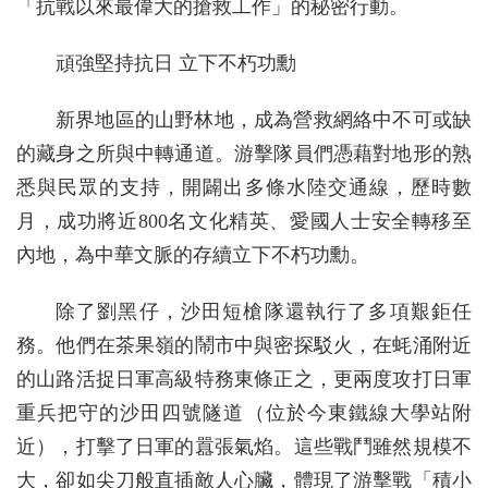
「抗戰以來最偉大的搶救工作」的秘密行動。
頑強堅持抗日 立下不朽功勳
新界地區的山野林地，成為營救網絡中不可或缺
的藏身之所與中轉通道。游擊隊員們憑藉對地形的熟
悉與民眾的支持，開闢出多條水陸交通線，歷時數
月，成功將近800名文化精英、愛國人士安全轉移至
內地，為中華文脈的存續立下不朽功勳。
除了劉黑仔，沙田短槍隊還執行了多項艱鉅任
務。他們在茶果嶺的鬧市中與密探駁火，在蚝涌附近
的山路活捉日軍高級特務東條正之，更兩度攻打日軍
重兵把守的沙田四號隧道（位於今東鐵線大學站附
近），打擊了日軍的囂張氣焰。這些戰鬥雖然規模不
大，卻如尖刀般直插敵人心臟，體現了游擊戰「積小