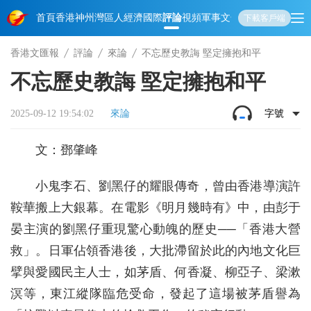
首頁
香港
神州
灣區人
經濟
國際
評論
視頻
軍事
文化
娛樂
生活
教育
體
下載客戶端
香港文匯報
評論
來論
不忘歷史教誨 堅定擁抱和平
不忘歷史教誨 堅定擁抱和平
2025-09-12 19:54:02
來論
字號
文：鄧肇峰
小鬼李石、劉黑仔的耀眼傳奇，曾由香港導演許
鞍華搬上大銀幕。在電影《明月幾時有》中，由彭于
晏主演的劉黑仔重現驚心動魄的歷史──「香港大營
救」。日軍佔領香港後，大批滯留於此的內地文化巨
擘與愛國民主人士，如茅盾、何香凝、柳亞子、梁漱
溟等，東江縱隊臨危受命，發起了這場被茅盾譽為