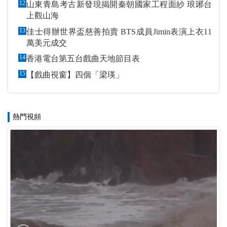
12
山東青島考古新發現揭開秦朝國家工程面紗 琅琊台
上觀山海
13
佳士得辦世界盃慈善拍賣 BTS成員Jimin表演上衣11
萬美元成交
14
香港電台第五台戲曲天地節目表
15
【戲曲視窗】四個「梁瑛」
熱門視頻