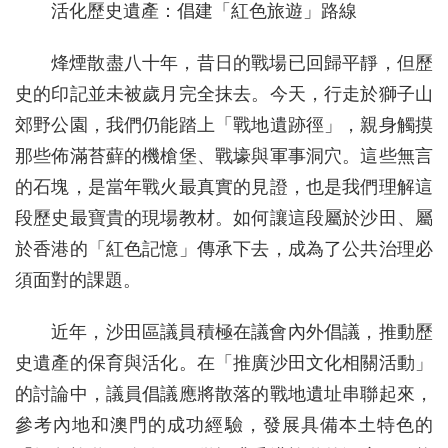
活化歷史遺產：倡建「紅色旅遊」路線
烽煙散盡八十年，昔日的戰場已回歸平靜，但歷
史的印記並未被歲月完全抹去。今天，行走於獅子山
郊野公園，我們仍能踏上「戰地遺跡徑」，親身觸摸
那些佈滿苔蘚的機槍堡、戰壕與軍事洞穴。這些無言
的石塊，是當年戰火最真實的見證，也是我們理解這
段歷史最寶貴的現場教材。如何讓這段屬於沙田、屬
於香港的「紅色記憶」傳承下去，成為了公共治理必
須面對的課題。
近年，沙田區議員積極在議會內外倡議，推動歷
史遺產的保育與活化。在「推廣沙田文化相關活動」
的討論中，議員倡議應將散落的戰地遺址串聯起來，
參考內地和澳門的成功經驗，發展具備本土特色的