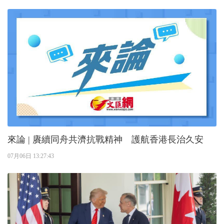
來論 | 賡續同舟共濟抗戰精神 護航香港長治久安
07月06日 13:27:43