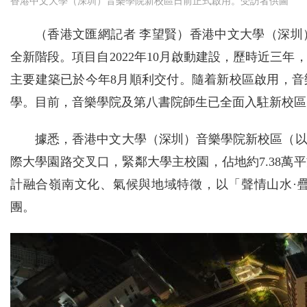
香港中文大學（深圳）音樂學院新校區日前正式啟用。受訪者供圖
（香港文匯網記者 李望賢）香港中文大學（深
全新階段。項目自2022年10月啟動建設，歷時近三
主要建築已於今年8月順利交付。隨着新校區啟用，
學。目前，音樂學院及第八書院師生已全面入駐新校區
據悉，香港中文大學（深圳）音樂學院新校區（
際大學園路交叉口，緊鄰大學主校園，佔地約7.38萬平
計融合嶺南文化、氣候與地域特徵，以「聲情山水·
團。