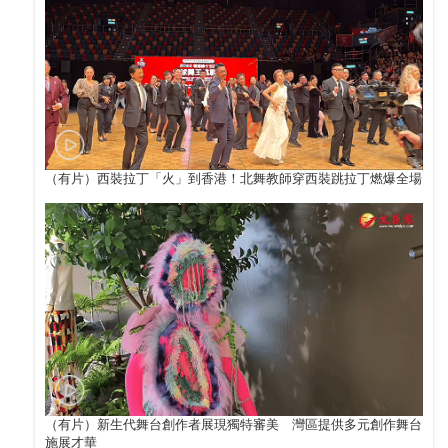
（有片）西裝拉丁「火」到香港！北舞教師穿西裝跳拉丁燃爆全場
（有片）新生代舞台創作者展現獨特審美 灣區提供多元創作舞台
施展才華