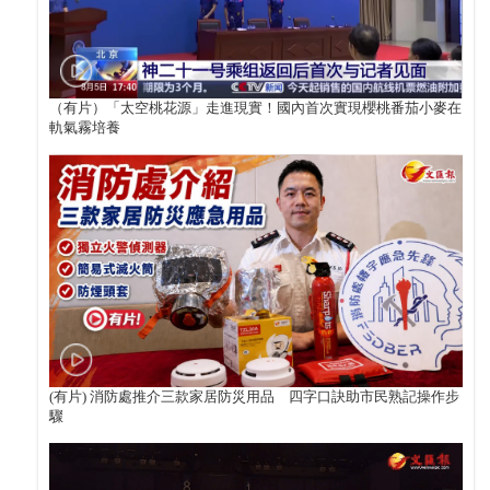
（有片）「太空桃花源」走進現實！國內首次實現櫻桃番茄小麥在
軌氣霧培養
(有片) 消防處推介三款家居防災用品 四字口訣助市民熟記操作步
驟