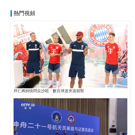
熱門視頻
拜仁將帥快閃尖沙咀 數百球迷夾道朝聖