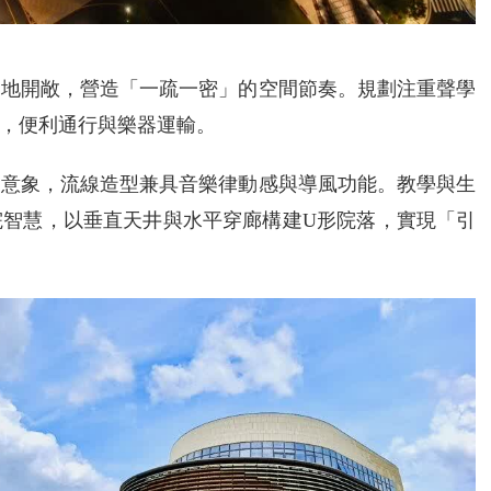
園地開敞，營造「一疏一密」的空間節奏。規劃注重聲學
，便利通行與樂器運輸。
」意象，流線造型兼具音樂律動感與導風功能。教學與生
院智慧，以垂直天井與水平穿廊構建U形院落，實現「引