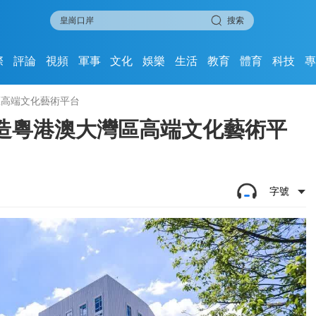
搜索
際
評論
視頻
軍事
文化
娛樂
生活
教育
體育
科技
區高端文化藝術平台
造粵港澳大灣區高端文化藝術平
字號