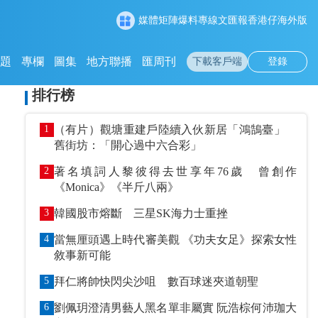
媒體矩陣
爆料專線
文匯報
香港仔
海外版
專題
專欄
圖集
地方聯播
匯周刊
下載客戶端
登錄
排行榜
1
（有片）觀塘重建戶陸續入伙新居「鴻鵠臺」
舊街坊：「開心過中六合彩」
2
著名填詞人黎彼得去世享年76歲 曾創作
《Monica》《半斤八兩》
3
韓國股市熔斷 三星SK海力士重挫
4
當無厘頭遇上時代審美觀 《功夫女足》探索女性
敘事新可能
5
拜仁將帥快閃尖沙咀 數百球迷夾道朝聖
6
劉佩玥澄清男藝人黑名單非屬實 阮浩棕何沛珈大