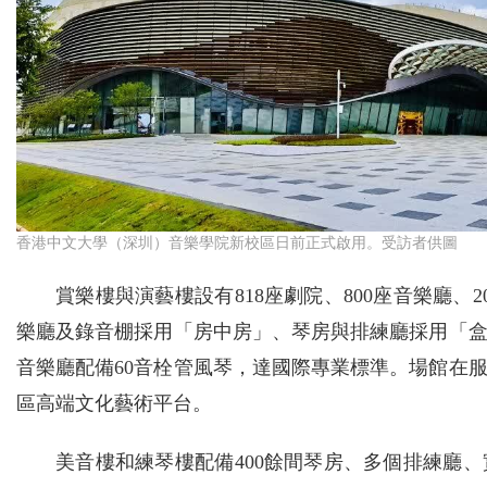
香港中文大學（深圳）音樂學院新校區日前正式啟用。受訪者供圖
賞樂樓與演藝樓設有818座劇院、800座音樂廳
樂廳及錄音棚採用「房中房」、琴房與排練廳採用「
音樂廳配備60音栓管風琴，達國際專業標準。場館在
區高端文化藝術平台。
美音樓和練琴樓配備400餘間琴房、多個排練廳