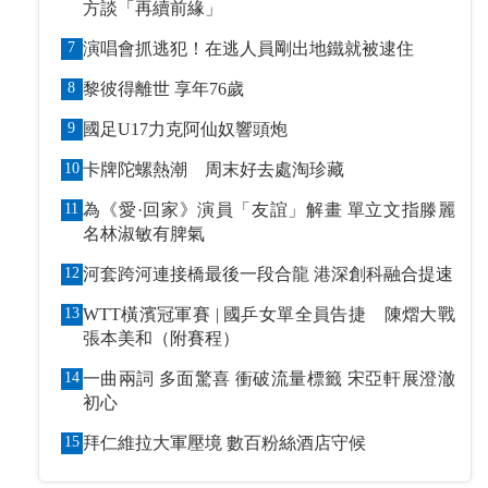
方談「再續前緣」
7
演唱會抓逃犯！在逃人員剛出地鐵就被逮住
8
黎彼得離世 享年76歲
9
國足U17力克阿仙奴響頭炮
10
卡牌陀螺熱潮 周末好去處淘珍藏
11
為《愛·回家》演員「友誼」解畫 單立文指滕麗
名林淑敏有脾氣
12
河套跨河連接橋最後一段合龍 港深創科融合提速
13
WTT橫濱冠軍賽 | 國乒女單全員告捷 陳熠大戰
張本美和（附賽程）
14
一曲兩詞 多面驚喜 衝破流量標籤 宋亞軒展澄澈
初心
15
拜仁維拉大軍壓境 數百粉絲酒店守候