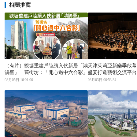
相關推薦
（有片）觀塘重建戶陸續入伙新居「鴻
天津茱莉亞新樂季啟幕
鵠臺」 舊街坊：「開心過中六合彩」
盛宴打造藝術交流平台
08月05日 16:01:00
08月03日 00:53:34