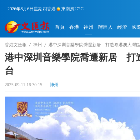
2026年8月6日
星期四
香港
東南風
27°C
首頁
香港
神州
灣區人
經濟
國
香港文匯報
神州
港中深圳音樂學院喬遷新居 打造粵港澳大灣
港中深圳音樂學院喬遷新居 打
台
2025-09-11 16:30:15
神州