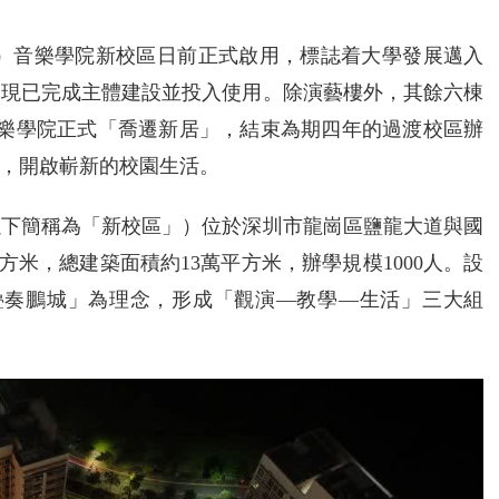
圳）音樂學院新校區日前正式啟用，標誌着大學發展邁入
年，現已完成主體建設並投入使用。除演藝樓外，其餘六棟
音樂學院正式「喬遷新居」，結束為期四年的過渡校區辦
，開啟嶄新的校園生活。
以下簡稱為「新校區」）位於深圳市龍崗區鹽龍大道與國
方米，總建築面積約13萬平方米，辦學規模1000人。設
疊奏鵬城」為理念，形成「觀演—教學—生活」三大組