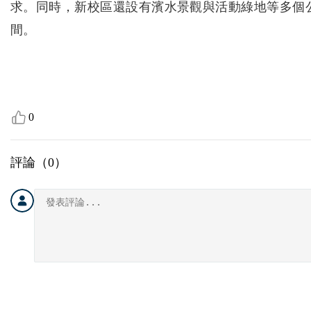
求。同時，新校區還設有濱水景觀與活動綠地等多個
間。
0
評論（
0
）