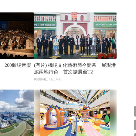
 200餘場音樂
(有片) 機場文化藝術節今開幕 展現港
滬兩地特色 首次擴展至T2
08月04日 06:14:45