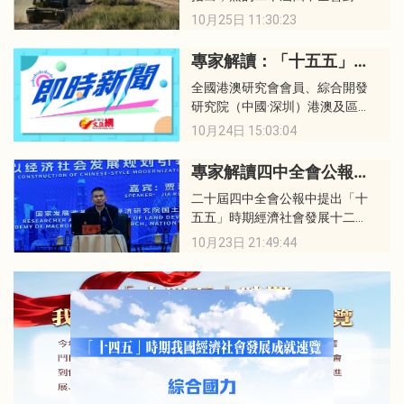
防與軍隊領域未來五年乃至更長
往成就，動員了新時代新征程，
10月25日 11:30:23
時期發展目標，指明了戰略方向
體現了黨中央以中國式現代化推
和原則，提出發展路徑，亮點頗
進強國建設、民族復興的決心。
專家解讀：「十五五」時期香港將迎來多個發展機遇
多。
全國港澳研究會會員、綜合開發
研究院（中國·深圳）港澳及區域
發展研究所副所長謝來風接受記
10月24日 15:03:04
者採訪時表示，對香港而言，其
中有多個發展機遇，香港在擴大
專家解讀四中全會公報：壯大實體經濟根基 抗衡美國貿易霸權
高水平對外開放、加快高水平科
二十屆四中全會公報中提出「十
技自立自強、綜合國力和國際影
五五」時期經濟社會發展十二項
響力大幅躍升等方面都可以發揮
重大部署，其中，「建設現代化
自身獨特優勢，獲得發展機遇的
10月23日 21:49:44
產業體系，鞏固壯大實體經濟根
同時貢獻國家。
基」被放到首要位置，全會提
到，堅持把發展經濟的着力點放
在實體經濟上。國家發改委宏觀
經濟研究院研究員賈若祥接受本
網採訪表示，實體經濟是高質量
發展的根基，唯有實體經濟根基
穩固，高質量發展的韌性與可持