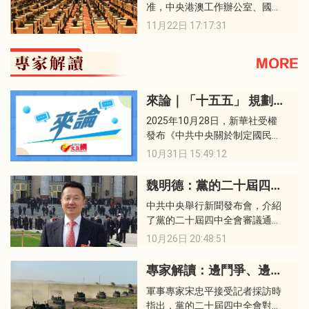
准，中央港澳工作辦公室、國務
侯建國先生，和中央宣講團成
院港澳事務辦公室邀請中央宣講
員、中央財經委員會辦公室副主
11月22日 17:17:31
團成員，中國科學院院長、黨組
任、中央農村工作領導小組辦公
書記侯建國和中央宣講團成員，
室副主任祝衛東先生來港，向社
中央財經委員會辦公室副主任、
會各界宣講二十屆四中全會精
中央農村工作領導小組辦公室副
神，讓我們對二十屆四中全會精
主任祝衛東蒞臨澳門，向澳門各
神和其豐富內涵有更全面和更深
來論｜「十五五」 規劃建議的戰略縱深與產業機遇
界宣講中共二十屆四中全會精
刻的認識和理解。
2025年10月28日，新華社受權
神。
發布《中共中央關於制定國民經
濟和社會發展第十五個五年規劃
10月31日 15:49:12
的建議》。
魏明德：黨的二十屆四中全會 擘畫現代化新征程的宏偉藍圖
中共中央舉行新聞發布會，介紹
了黨的二十屆四中全會審議通過
的《中共中央關於制定國民經濟
10月26日 20:48:51
和社會發展第十五個五年規劃的
建議》。這份文件立足「兩個一
專家解讀：邊鬥爭、邊備戰、邊建設將是解放軍今後較長時期突出特點
百年」奮鬥目標的歷史交匯點，
軍事專家宋忠平接受記者採訪時
為未來五年乃至更長時期的發展
指出，黨的二十屆四中全會對國
指明了方向。全會精神總結了過