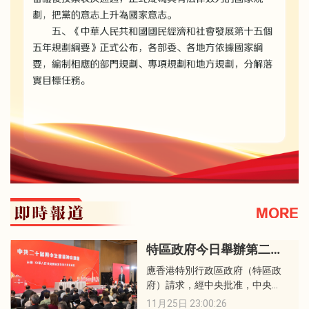
特區政府今日舉辦第二場中共二十屆四中全會精神宣講會
應香港特別行政區政府（特區政
府）請求，經中央批准，中央港
澳工作辦公室、國務院港澳事務
11月25日 23:00:26