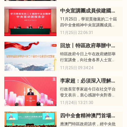
辦公室邀請中央宣講團成員，中
國科學院院長、黨組書記侯建國
中央宣講團成員侯建國、祝衛東為中央駐港機構和中資企業負責人宣講黨的二十屆四中全會精神
和中央宣講團成員，中央財經委
11月25日，學習貫徹黨的二十屆
員會辦公室副主任、中央農村工
四中全會精神中央宣講團成員，
作領導小組辦公室副主任祝衛東
中國科學院院長、黨組書記侯建
來港宣講中共二十屆四中全會精
11月25日 22:06:31
國，中央財經委員會辦公室副主
神。
任、中央農村工作領導小組辦公
回放丨​特區政府舉辦中共二十屆四中全會精神宣講會
室副主任祝衛東在香港向中央駐
特區政府今日上午在政府總部舉
港機構和中資企業負責人宣講。
行宣講會，向社會各界人士宣講
中共二十屆四中全會精神。
11月25日 09:34:24
李家超：必須深入理解和領會二十屆四中全會精神
行政長官李家超今日在社交平台
發文表示，衷心感謝中央對香港
特區的高度重視和大力支持，應
11月24日 13:21:30
特區政府請求，經中央批准，中
央港澳工作辦公室、國務院港澳
四中全會精神澳門首場宣講會舉行 六百人出席
事務辦公室邀請中央宣講團成
應澳門特區政府請求，經中央批
員、中國科學院院長、黨組書記