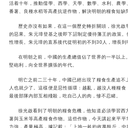
活着十年，推動儒學、西學、天學、數學、水利、農學
番薯、良種水稻等高產抗逆作物，解決明朝的糧食短缺
歷史亦沒有如果，在這一個歷史轉折關頭，徐光啟
的惡果。朱元璋登基之後即下詔制定優待藩王的政策。
性增長。朱元璋的直系後代從明初的不到30人，增長到明
在明朝之前，中國的生產總值佔了世界的一半以上
堅砲利，向全世界擴張的年代。
明亡之前二三十年，中國已經出現了糧食生產追不
人也就少了。這樣便是惡性循環：越亂，越沒人種糧食
最後部隊內部互相殘殺，吃自己人的肉，慘不忍睹。
徐光啟看到了明朝的糧食危機，他知道必須學習西
薯與玉米等高產糧食作物。這些作物，今天講起來平平
力強，產量極高，據記載：「上地一畝約收萬餘斤，中