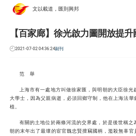
文以載道，匯則興邦
【百家廊】徐光啟力圖開放提升
2021-07-02 04:36:24
副刊
范 舉
上海市有一處地方叫做徐家匯，與明朝的大臣徐光
大學士，因為父親病逝，必須回鄉守制，他在上海法華
植。
有關的土地位於兩條河流的交界處，於是後世稱之
朝的末年出了最壞的宦官魏忠賢擅竊國柄，濫殺無辜官