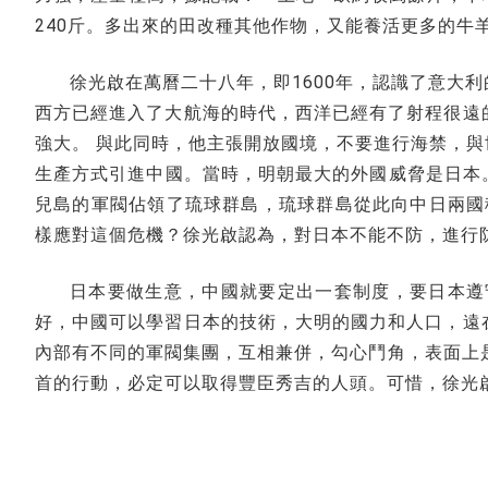
240斤。多出來的田改種其他作物，又能養活更多的牛
徐光啟在萬曆二十八年，即1600年，認識了意大
西方已經進入了大航海的時代，西洋已經有了射程很遠
強大。 與此同時，他主張開放國境，不要進行海禁，
生產方式引進中國。當時，明朝最大的外國威脅是日本。
兒島的軍閥佔領了琉球群島，琉球群島從此向中日兩國
樣應對這個危機？徐光啟認為，對日本不能不防，進行
日本要做生意，中國就要定出一套制度，要日本遵
好，中國可以學習日本的技術，大明的國力和人口，遠
內部有不同的軍閥集團，互相兼併，勾心鬥角，表面上
首的行動，必定可以取得豐臣秀吉的人頭。可惜，徐光