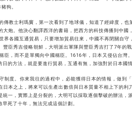
羊豬狗。
利的傳教士利瑪竇，第一次看到了地球儀，知道了經緯度，也
的大炮。他決心翻譯西洋的書籍，把西方的科技傳播到中國
與世界各國互通貿易，只要增加貿易往來，中國不再閉關自守
豐臣秀吉侵略朝鮮，大明派出軍隊與豐臣秀吉打了7年的戰
稱臣，而不是單獨向中國稱臣。1616年，日本又侵佔台灣
防日的方法，就是要進行貿易，互通有無，加強對於日本國
守制度。你來我往的過程中，必能獲得日本的情報，做到「
在日本之上，將來可以生產出數倍與日本質量不相上下的利
是統一，實際上是分裂的，大明可以採取逐個擊破的辦法，派
啟早死了十年，無法完成這個計劃。