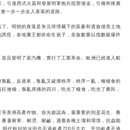
業，引進西式火器和發展明軍炮兵抵禦後金，引種和推廣
不會一步一步走入衰落的道路。
落了。明朝的衰落是朱元璋埋藏下的富豪和貴族侵吞土地
的誘惑，各地藩王都拚命生孩子，皇族數量以指數級爆炸
，並且發明了蒸汽機，實行了工業革命。歐洲已經進入船
發叛亂，反過來，叛亂又破壞秩序，秩序一亂，種糧食的
瘋狂搶糧，叛亂席捲的四川，吃光了糧食，吃光了農民，
豆等美洲高產作物。徐光啟認為，最重要的則是花生、番
，番薯耐寒、耐澇、耐鹼，適應各種土壤和環境，抗蟲能
明代較好的水田也不過畝產720斤左右，平均畝產不過