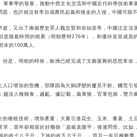
、軍事學的發展，推動中西文化交流和中國近代科學技術事
問題，也許就沒有李自成農民起義和後金的入侵，中國可能
早逝，又出了兩個歷史罪人魏忠賢和崇禎皇帝，中國注定沒
但是隨着時間的積累（明朝歷時276年），和優待皇室成員
末的100萬人。
。但是，明朝的時候，歐洲已經完成了文藝復興的思想革命
上人口增加的危機，部隊因為欠餉譁變的屢見不鮮。饑荒引
；越沒人種糧食，越亂。據記載，義軍狠，官軍也狠，雙方
方的種植技術，增加產量，大量引進花生、玉米、番薯、土
常常，當年卻相當於好幾個「超級袁隆平」接連問世。比如
地約收七八千斤，下地約收五六千斤。」而且一年可種數季。