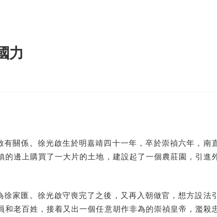
國力
啟有關係。徐光啟生於明嘉靖四十一年，卒於崇禎六年，南
鎮的邊上購買了一大片的土地，建設起了一個農莊園，引進
為徐家匯。徐光啟守喪完了之後，又再入朝做官，想方設法
員和老百姓，接着又出一個任意胡作非為的崇禎皇帝，濫殺