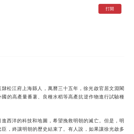
打開
直隸松江府上海縣人，萬曆三十五年，徐光啟官居文淵閣
外國的高產量番薯、良種水稻等高產抗逆作物進行試驗種
引進西洋的科技和地圖，希望挽救明朝的滅亡。但是，明
忠臣，終讓明朝的歷史結束了。有人說，如果讓徐光啟多