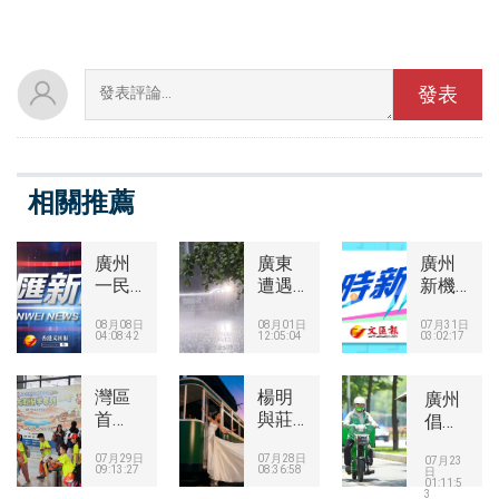
相關推薦
廣州
廣東
廣州
一民
遭遇
新機
辦學
季風
場等
08月08日
08月01日
07月31日
校違
槽影
開
04:08:42
12:05:04
03:02:17
規招
響
建
生
廣州
109項
當地
灣區
等地
楊明
重大
廣州
教育
首
降暴
與莊
工程
倡
局通
發！
雨、
思明
加快
議：
07月29日
07月28日
報
西北
大暴
將於
實施
07月23
「電
09:13:27
08:36:58
日
研學
雨
八月
01:11:5
雞」
3