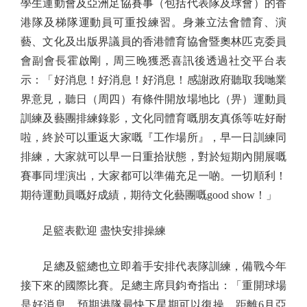
學生運動會及亞洲足協賽事（包括代表隊及球會）的香
港隊及梯隊運動員可重投練習。身兼立法會體育、演
藝、文化及出版界議員的香港體育協會暨奧林匹克委員
會副會長霍啟剛，周三晚獲悉喜訊後透過社交平台表
示：「好消息！好消息！好消息！感謝政府聽取我哋業
界意見，聽日（周四）有條件開放場地比（畀）運動員
訓練及藝團排練錄影，文化同體育嘅朋友真係等咗好耐
啦，終於可以重返大家嘅『工作場所』，早一日訓練同
排練，大家就可以早一日重拾狀態，對於短期內開展嘅
賽事同埋演出，大家都可以準備充足一啲。一切順利！
期待運動員嘅好成績，期待文化藝團嘅good show！」
足籃表歡迎 盡快安排操練
足總及籃總也立即着手安排代表隊訓練，備戰今年
接下來的國際比賽。足總主席貝鈞奇指出：「重開球場
是好消息，預期港隊最快下星期可以復操。距離6月亞