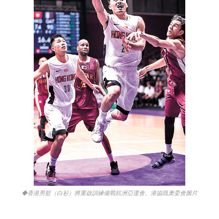
◆香港男籃（白衫）將重啟訓練備戰杭洲亞運會。港協既奧委會圖片