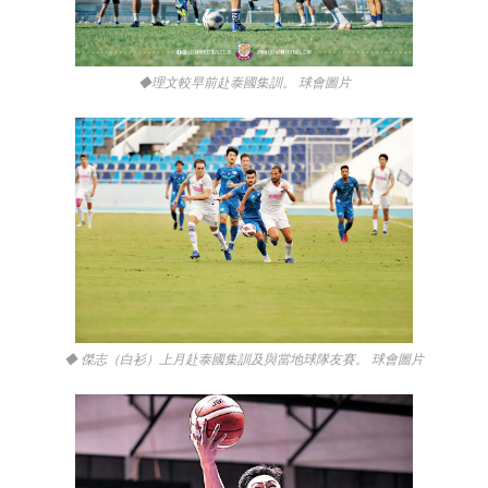
◆理文較早前赴泰國集訓。 球會圖片
◆ 傑志（白衫）上月赴泰國集訓及與當地球隊友賽。 球會圖片