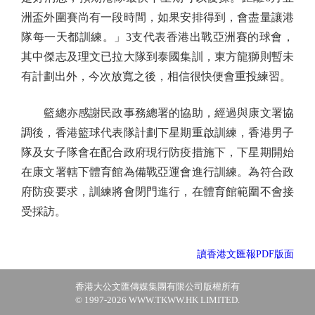
洲盃外圍賽尚有一段時間，如果安排得到，會盡量讓港
隊每一天都訓練。」3支代表香港出戰亞洲賽的球會，
其中傑志及理文已拉大隊到泰國集訓，東方龍獅則暫未
有計劃出外，今次放寬之後，相信很快便會重投練習。
籃總亦感謝民政事務總署的協助，經過與康文署協
調後，香港籃球代表隊計劃下星期重啟訓練，香港男子
隊及女子隊會在配合政府現行防疫措施下，下星期開始
在康文署轄下體育館為備戰亞運會進行訓練。為符合政
府防疫要求，訓練將會閉門進行，在體育館範圍不會接
受採訪。
讀香港文匯報PDF版面
香港大公文匯傳媒集團有限公司版權所有
© 1997-2026 WWW.TKWW.HK LIMITED.