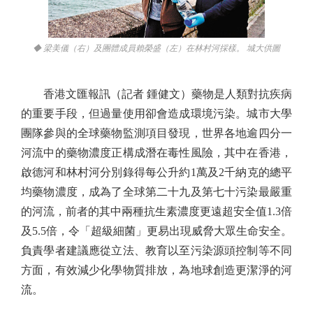
◆ 梁美儀（右）及團體成員賴榮盛（左）在林村河採樣。 城大供圖
香港文匯報訊（記者 鍾健文）藥物是人類對抗疾病
的重要手段，但過量使用卻會造成環境污染。城市大學
團隊參與的全球藥物監測項目發現，世界各地逾四分一
河流中的藥物濃度正構成潛在毒性風險，其中在香港，
啟德河和林村河分別錄得每公升約1萬及2千納克的總平
均藥物濃度，成為了全球第二十九及第七十污染最嚴重
的河流，前者的其中兩種抗生素濃度更遠超安全值1.3倍
及5.5倍，令「超級細菌」更易出現威脅大眾生命安全。
負責學者建議應從立法、教育以至污染源頭控制等不同
方面，有效減少化學物質排放，為地球創造更潔淨的河
流。