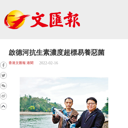
啟德河抗生素濃度超標易養惡菌
2022-02-16
香港文匯報 港聞