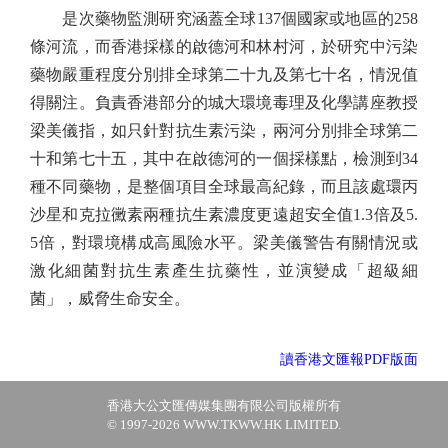
是次藥物監測研究涵蓋全球137個國家或地區的258
條河流，而香港採樣的啟德河和林村河，於研究中污染
藥物嚴重程度分別排全球第二十九及第七十名，情況值
得關注。負責香港部分的城大環境毒理及化學講座教授
梁美儀指，如只針對抗生素污染，兩河分別排全球第二
十和第七十五，其中在啟德河的一個採樣點，檢測到34
種不同藥物，是整個項目全球最高紀錄，而且該處環丙
沙星和克拉黴素兩種抗生素濃度更遠超安全值1.3倍及5.
5倍，對環境構成高風險水平。梁美儀警告有關情況或
激化細菌對抗生素產生抗藥性，並演變成「超級細
菌」，威脅生命安全。
讀香港文匯報PDF版面
香港大公文匯傳媒集團有限公司版權所有
© 1997-2026 WWW.TKWW.HK LIMITED.