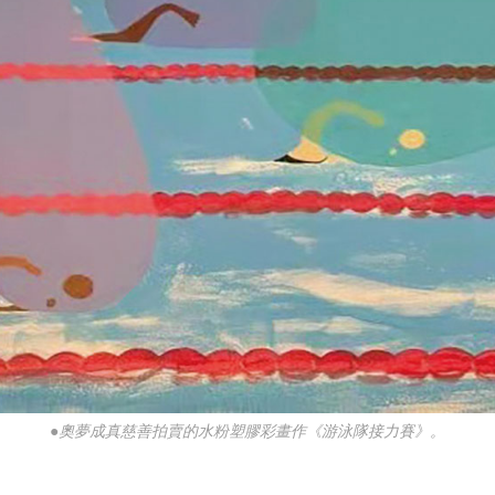
●奧夢成真慈善拍賣的水粉塑膠彩畫作《游泳隊接力賽》。