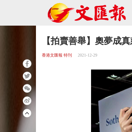
【拍賣善舉】奧夢成真
香港文匯報 特刊
2021-12-29