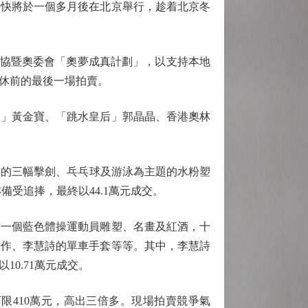
快將於一個多月後在北京舉行，趁着北京冬
港協暨奧委會「奧夢成真計劃」，以支持本地
休前的最後一場拍賣。
」黃金寶、「跳水皇后」郭晶晶、香港奧林
作的三幅擊劍、乓乓球及游泳為主題的水粉塑
備受追捧，最終以44.1萬元成交。
一個藍色體操運動員雕塑、名畫及紅酒，十
畫作、李慧詩的單車手套等等。其中，李慧詩
0.71萬元成交。
限410萬元，高出三倍多。現場拍賣競爭氣