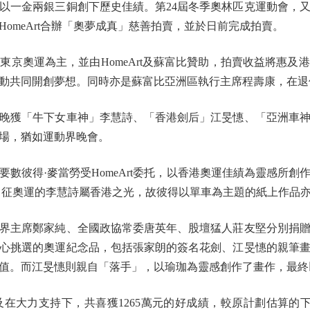
一金兩銀三銅創下歷史佳績。第24屆冬季奧林匹克運動會，又
omeArt合辦「奧夢成真」慈善拍賣，並於日前完成拍賣。
奧運為主，並由HomeArt及蘇富比贊助，拍賣收益將惠及
動共同開創夢想。同時亦是蘇富比亞洲區執行主席程壽康，在退
獲「牛下女車神」李慧詩、「香港劍后」江旻憓、「亞洲車神
場，猶如運動界晚會。
彼得·麥當勞受HomeArt委托，以香港奧運佳績為靈感所創
港出征奧運的李慧詩屬香港之光，故彼得以單車為主題的紙上作品亦
主席鄭家純、全國政協常委唐英年、股壇猛人莊友堅分別捐贈
心挑選的奧運紀念品，包括張家朗的簽名花劍、江旻憓的親筆
。而江旻憓則親自「落手」，以瑜珈為靈感創作了畫作，最終以1
力支持下，共喜獲1265萬元的好成績，較原計劃估算的下