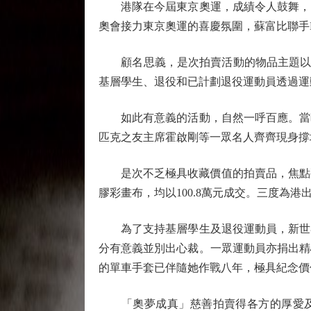
港隊在今屆東京奧運，成績令人鼓舞，以
奧會接力東京奧運的喜慶氛圍，蘇富比聯手H
顧名思義，是次拍賣活動的物品主題以東京
基層學生、退役和已計劃退役運動員透過運
如此有意義的活動，自然一呼百應。當晚
匹克之友主席霍啟剛等一眾名人齊齊現身撐
是次不乏極具收藏價值的拍賣品，焦點要數
膠彩畫布，均以100.8萬元成交。三度為
為了支持基層學生及退役運動員，新世界
分有意義並別出心裁。一眾運動員亦捐出精
的單車手套已伴隨她作戰八年，極具紀念價值
「奧夢成真」慈善拍賣得各方的厚愛及在大