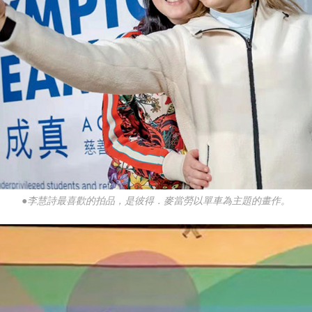
●李慧詩最喜歡的拍品，是彼得．麥當勞以單車為主題的畫作。