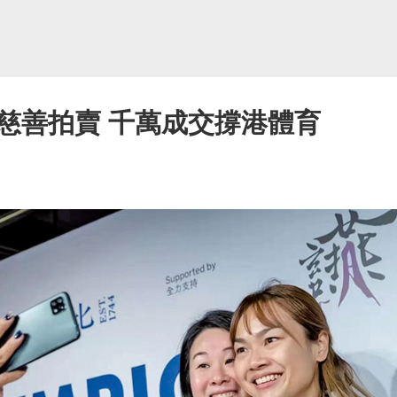
慈善拍賣 千萬成交撐港體育