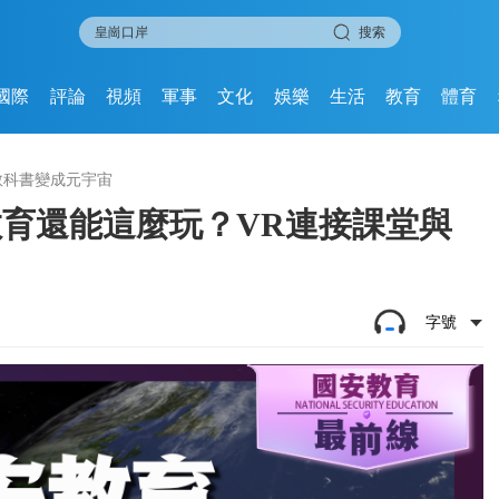
搜索
國際
評論
視頻
軍事
文化
娛樂
生活
教育
體育
教科書變成元宇宙
教育還能這麼玩？VR連接課堂與
字號