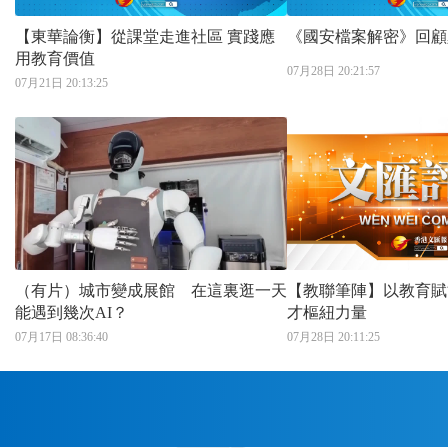
【東華論衡】從課堂走進社區 實踐應
《國安檔案解密》回顧
用教育價值
07月28日 20:21:57
07月21日 20:13:25
（有片）城市變成展館 在這裏逛一天
【教聯筆陣】以教育賦能未
能遇到幾次AI？
才樞紐力量
07月17日 08:36:40
07月28日 20:11:25