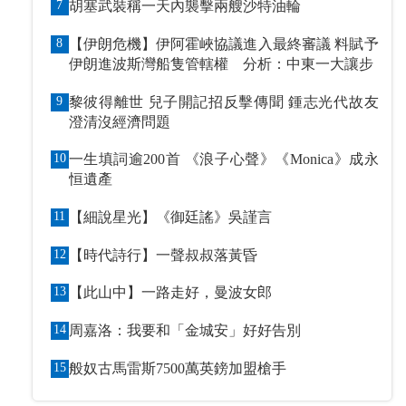
7
胡塞武裝稱一天內襲擊兩艘沙特油輪
8
【伊朗危機】伊阿霍峽協議進入最終審議 料賦予
伊朗進波斯灣船隻管轄權 分析：中東一大讓步
9
黎彼得離世 兒子開記招反擊傳聞 鍾志光代故友
澄清沒經濟問題
10
一生填詞逾200首 《浪子心聲》《Monica》成永
恒遺產
11
【細說星光】《御廷謠》吳謹言
12
【時代詩行】一聲叔叔落黃昏
13
【此山中】一路走好，曼波女郎
14
周嘉洛：我要和「金城安」好好告別
15
般奴古馬雷斯7500萬英鎊加盟槍手