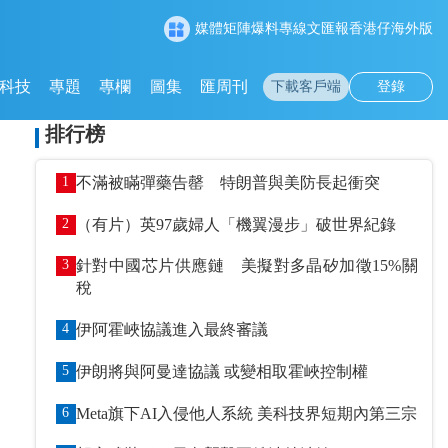
媒體矩陣
爆料專線
文匯報
香港仔
海外版
科技
專題
專欄
圖集
匯周刊
下載客戶端
登錄
排行榜
1
不滿被瞞彈藥告罄 特朗普與美防長起衝突
2
（有片）英97歲婦人「機翼漫步」破世界紀錄
3
針對中國芯片供應鏈 美擬對多晶矽加徵15%關
稅
4
伊阿霍峽協議進入最終審議
5
伊朗將與阿曼達協議 或變相取霍峽控制權
6
Meta旗下AI入侵他人系統 美科技界短期內第三宗