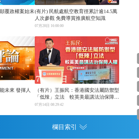
顛覆政權案始末
(有片) 民航處航空教育徑累計逾14.5萬
人次參觀 免費導賞推廣航空知識
07月28日 16:00:00
來 發揮人
（有片）王振民：香港國安法屬防禦型
「低辣」立法 較英美最講法治保障人
權
07月14日 08:29:42
欄目索引