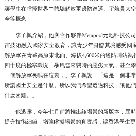
讓學生在虛擬世界中體驗解放軍邊防巡邏、宇航員太
全等概念。
李子楓介紹，他與合作夥伴Metapool元池科技
宙技術融入國家安全教育，讓青少年身臨其境感受國
解放軍在青藏高原東北面、海拔4,600米的邊防哨站
四十度的極寒環境、暴風雪來襲時的惡劣天氣，甚至
一個解放軍長眠在這裏，」李子楓說，「這是一個非
所謂國土安全是什麼。所以我們希望透過科技，讓他
什麼困難。」
他透露，今年七月前將推出該場景的新版本，屆
提升技術細節，增強虛擬場景的真實感，讓香港學生更