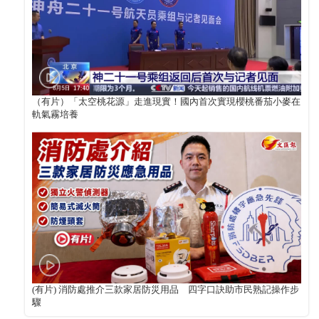
（有片）「太空桃花源」走進現實！國內首次實現櫻桃番茄小麥在
軌氣霧培養
(有片) 消防處推介三款家居防災用品 四字口訣助市民熟記操作步
驟