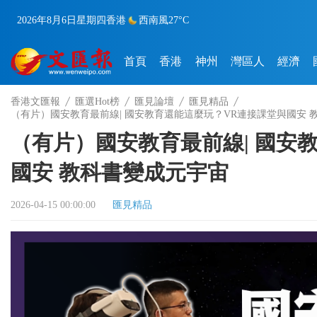
2026年8月6日
星期四
香港
西南風
27°C
首頁
香港
神州
灣區人
經濟
香港文匯報
匯選Hot榜
匯見論壇
匯見精品
（有片）國安教育最前線| 國安教育還能這麼玩？VR連接課堂與國安 
（有片）國安教育最前線| 國安
國安 教科書變成元宇宙
2026-04-15 00:00:00
匯見精品