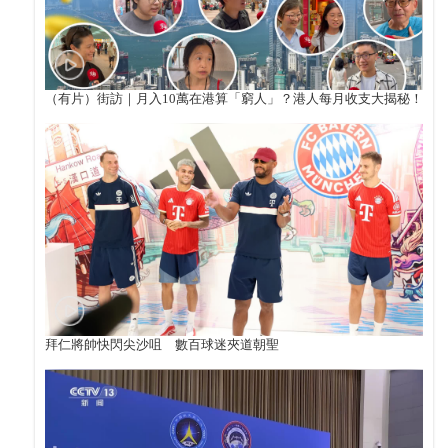
（有片）街訪｜月入10萬在港算「窮人」？港人每月收支大揭秘！
拜仁將帥快閃尖沙咀 數百球迷夾道朝聖