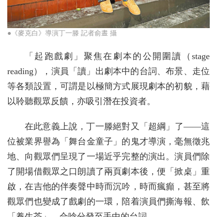
●《麥克白》導演丁一滕 記者俞晝 攝
「起跑戲劇」聚焦在劇本的公開圍讀（stage
reading），演員「讀」出劇本中的台詞、布景、走位
等各類設置，可謂是以極簡方式展現劇本的初貌，藉
以聆聽觀眾反饋，亦吸引潛在投資者。
在此意義上說，丁一滕絕對又「超綱」了——這
位被業界譽為「舞台金童子」的鬼才導演，毫無徵兆
地、向觀眾們呈現了一場近乎完整的演出。演員們除
了開場借觀眾之口朗讀了兩頁劇本後，便「掀桌」重
啟，在吉他的伴奏聲中時而沉吟，時而瘋癲，甚至將
觀眾們也變成了戲劇的一環，陪着演員們撕海報、飲
「養生茶」，合唸分發至手中的台詞。