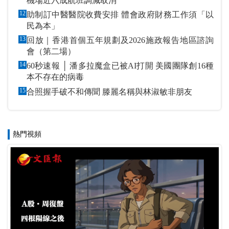
機場近六成航班調減取消
12
助制訂中醫醫院收費安排 體會政府財務工作須「以
民為本」
13
回放｜香港首個五年規劃及2026施政報告地區諮詢
會（第二場）
14
60秒速報 │ 潘多拉魔盒已被AI打開 美國團隊創16種
本不存在的病毒
15
合照握手破不和傳聞 滕麗名稱與林淑敏非朋友
熱門視頻