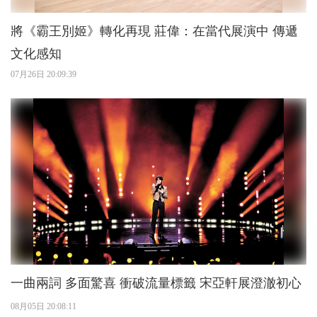
將《霸王別姬》轉化再現 莊偉：在當代展演中 傳遞
文化感知
07月26日 20:09:39
一曲兩詞 多面驚喜 衝破流量標籤 宋亞軒展澄澈初心
08月05日 20:08:11