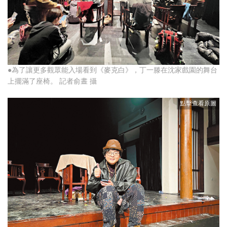
●為了讓更多觀眾能入場看到《麥克白》，丁一滕在沈家戲園的舞台
上擺滿了座椅。 記者俞晝 攝