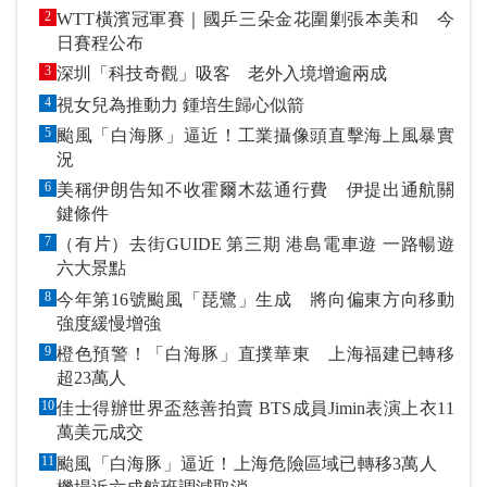
2
WTT橫濱冠軍賽｜國乒三朵金花圍剿張本美和 今
日賽程公布
3
深圳「科技奇觀」吸客 老外入境增逾兩成
4
視女兒為推動力 鍾培生歸心似箭
5
颱風「白海豚」逼近！工業攝像頭直擊海上風暴實
況
6
美稱伊朗告知不收霍爾木茲通行費 伊提出通航關
鍵條件
7
（有片）去街GUIDE 第三期 港島電車遊 一路暢遊
六大景點
8
今年第16號颱風「琵鷺」生成 將向偏東方向移動
強度緩慢增強
9
橙色預警！「白海豚」直撲華東 上海福建已轉移
超23萬人
10
佳士得辦世界盃慈善拍賣 BTS成員Jimin表演上衣11
萬美元成交
11
颱風「白海豚」逼近！上海危險區域已轉移3萬人