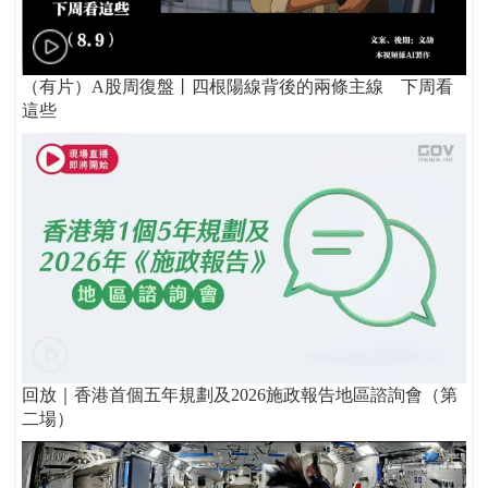
（有片）A股周復盤丨四根陽線背後的兩條主線 下周看
這些
回放｜香港首個五年規劃及2026施政報告地區諮詢會（第
二場）