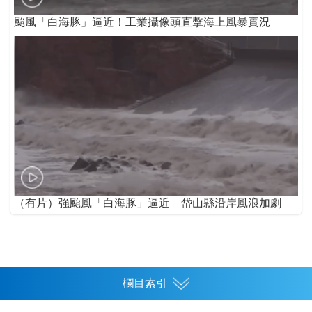
颱風「白海豚」逼近！工業攝像頭直擊海上風暴實況
（有片）強颱風「白海豚」逼近 岱山縣沿岸風浪加劇
欄目索引