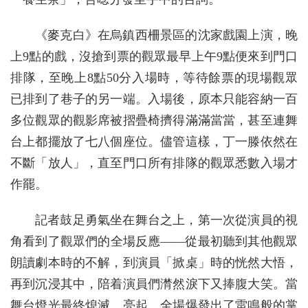
《麥克白》在烏鎮西柵景區的沈家戲園上演，晚
上9點的戲，沒搶到票的觀眾最早上午9點便來到門口
排隊，至晚上8點50分入場時，等待餘票的現場觀眾
已排到了巷子的另一端。入場後，原本只能容納一百
多位觀眾的觀影席被摺疊椅擠得滿滿當當，甚至連舞
台上都擺放了七八個座位。儘管這樣，丁一滕依然在
不斷「放人」，直至門口所有排隊的觀眾悉數入場才
作罷。
記者鼓足勇氣坐在舞台之上，第一次從演員的視
角看到了觀眾們的全場反應——從最初聽到其他觀眾
朗讀劇本時的不解，到演員「掀桌」時的恍然大悟，
再到沉浸其中，陪着演員們潸然淚下又捧腹大笑。當
舞台燈光最終熄滅、亮起，全場爆發出了雷鳴般的掌