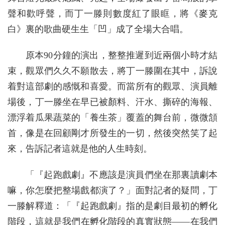
聲和歡呼聲，而丁一滕則數度紅了眼眶，將《麥克
白》裏的歌曲硬生生「凹」成了全場大合唱。
原本90分鐘的演出，整整推遲到近兩個小時才結
束，觀眾們久久不願散去，將丁一滕圍在其中，訴說
着對這部劇的感慨和喜愛。而當所有的觀眾、演員離
場後，丁一滕坐在早已被顏料、汗水、撕碎的海報、
漂浮着瓜果蔬菜的「養生茶」覆蓋的舞台前，微微頷
首，像是在回顧剛才所發生的一切，然後突然笑了起
來，告訴記者這就是他的人生時刻。
「『起跑戲劇』不應該是演員們坐在那裏讀劇本
嘛，你怎麼把整場戲都演了？」面對記者的疑問，丁
一滕解釋道：「『起跑戲劇』指的是劇目最初的孵化
階段，這就是我們在孵化階段的真實狀態——在我們