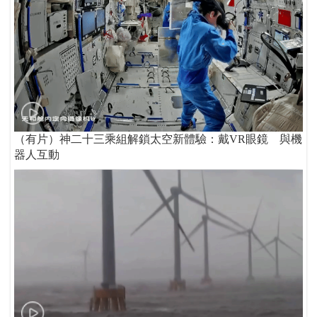
（有片）神二十三乘組解鎖太空新體驗：戴VR眼鏡 與機
器人互動