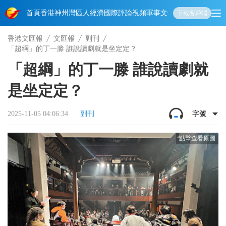
首頁
香港
神州
灣區人
經濟
國際
評論
視頻
軍事
文化
娛樂
生活
教育
體
下載客戶端
香港文匯報
文匯報
副刊
「超綱」的丁一滕 誰說讀劇就是坐定定？
「超綱」的丁一滕 誰說讀劇就
是坐定定？
2025-11-05 04:06:34
副刊
字號