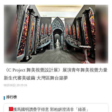
《C Project 舞美視覺設計展》展演青年舞美視覺力量
新生代審美破繭 大灣區舞台築夢
08月06日 20:19:16
排行榜
1
獲馬國明讚疊字得意 郭柏妍澄清非「綠茶」