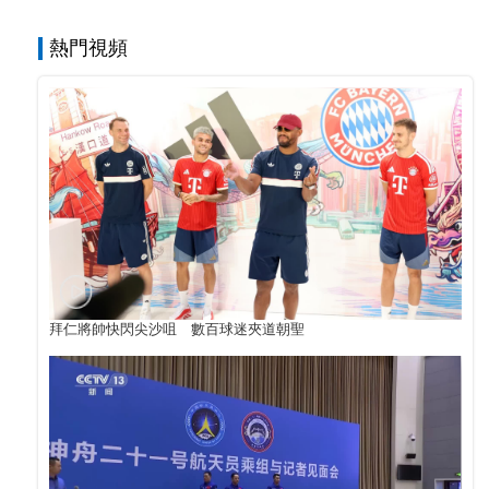
熱門視頻
拜仁將帥快閃尖沙咀 數百球迷夾道朝聖