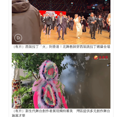
（有片）西裝拉丁「火」到香港！北舞教師穿西裝跳拉丁燃爆全場
（有片）新生代舞台創作者展現獨特審美 灣區提供多元創作舞台
施展才華