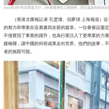
Jerry於2007年在香港入行，4年後隻身往上海拚搏，現已成為內地
（香港文匯報記者 孔雯瓊、倪夢璟 上海報道）
的努力和專業在這裏書寫全新的篇章。一位奢侈品鑒
不僅實現了事業的躍升，也為行業注入了更專業的力
建橋樑，讓中國的科研成果走向世界。他們的故事，
者的無限可能。