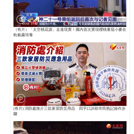
（有片）「太空桃花源」走進現實！國內首次實現櫻桃番茄小麥在
軌氣霧培養
(有片) 消防處推介三款家居防災用品 四字口訣助市民熟記操作步
驟