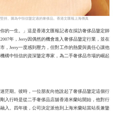
業的堅持。圖為中恒信鑒定過的奢侈品。香港文匯報上海傳真
變你的一生。」這是香港文匯報記者在採訪奢侈品鑒定師
2007年，Jerry因偶然的機會進入奢侈品鑒定行業，並在
市，Jerry一度感到壓力，但對工作的熱愛與責任心讓他
定機構中恒信的資深鑒定專家，為二手奢侈品市場的崛起
人生的迷茫期。彼時，一位朋友向他說起了奢侈品鑒定這個行
說，剛入行時是從二手奢侈品店舖香港米蘭站開始，他對行
速融入。四年後，公司決定派他到上海米蘭站當站長兼鑒