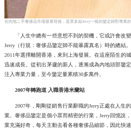
在內地二手奢侈品市場發展背後，是眾多如Jerry一樣的鑒定師對專
「人生中總有一些意想不到的契機，它或許會改
Jerry（行規：奢侈品鑒定師不能暴露真名）時的總結。
2011年選擇離開香港，來到上海發展。在這座陌生的城
迅速成長。從初出茅廬的新人，逐漸成為內地頭部鑒
注入專業力量，至今鑒定量累積30多萬件。
2007年轉跑道 入職香港米蘭站
2007年，剛剛從銷售行業辭職的Jerry正處在
業。奢侈品鑒定是個小眾而精密的行業，Jerry回憶
業充滿好奇，每天主動去看各種奢侈品細節，因此快