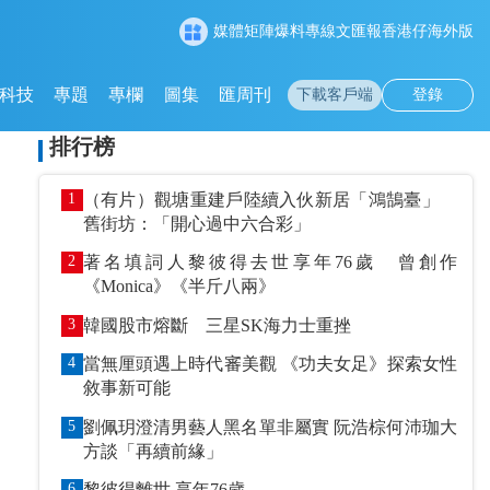
媒體矩陣
爆料專線
文匯報
香港仔
海外版
科技
專題
專欄
圖集
匯周刊
下載客戶端
登錄
排行榜
1
（有片）觀塘重建戶陸續入伙新居「鴻鵠臺」
舊街坊：「開心過中六合彩」
2
著名填詞人黎彼得去世享年76歲 曾創作
《Monica》《半斤八兩》
3
韓國股市熔斷 三星SK海力士重挫
4
當無厘頭遇上時代審美觀 《功夫女足》探索女性
敘事新可能
5
劉佩玥澄清男藝人黑名單非屬實 阮浩棕何沛珈大
方談「再續前緣」
6
黎彼得離世 享年76歲