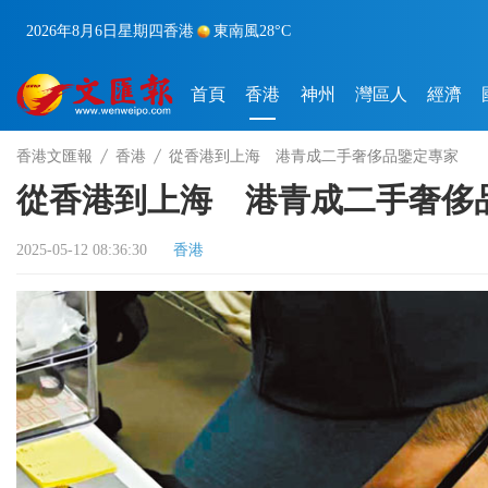
2026年8月6日
星期四
香港
東南風
28°C
首頁
香港
神州
灣區人
經濟
香港文匯報
香港
從香港到上海 港青成二手奢侈品鑒定專家
從香港到上海 港青成二手奢侈
2025-05-12 08:36:30
香港