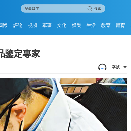
搜索
國際
評論
視頻
軍事
文化
娛樂
生活
教育
體育
品鑒定專家
字號