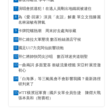
7
演唱會抓逃犯！在逃人員剛出地鐵就被逮住
8
為《愛·回家》演員「友誼」解畫 單立文指滕麗
名林淑敏有脾氣
9
卡牌陀螺熱潮 周末好去處淘珍藏
10
拜仁維拉大軍壓境 數百粉絲酒店守候
11
國足U17力克阿仙奴響頭炮
12
拜仁將帥快閃尖沙咀 數百球迷夾道朝聖
13
一曲兩詞 多面驚喜 衝破流量標籤 宋亞軒展澄澈
初心
14
「白海豚」等三颱風會不會影響我國？最新路徑
研判來了
15
WTT橫濱冠軍賽 | 國乒女單全員告捷 陳熠大戰
張本美和（附賽程）