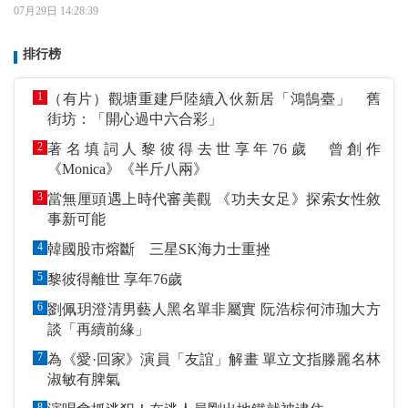
07月29日 14:28:39
排行榜
1
（有片）觀塘重建戶陸續入伙新居「鴻鵠臺」 舊
街坊：「開心過中六合彩」
2
著名填詞人黎彼得去世享年76歲 曾創作
《Monica》《半斤八兩》
3
當無厘頭遇上時代審美觀 《功夫女足》探索女性敘
事新可能
4
韓國股市熔斷 三星SK海力士重挫
5
黎彼得離世 享年76歲
6
劉佩玥澄清男藝人黑名單非屬實 阮浩棕何沛珈大方
談「再續前緣」
7
為《愛·回家》演員「友誼」解畫 單立文指滕麗名林
淑敏有脾氣
8