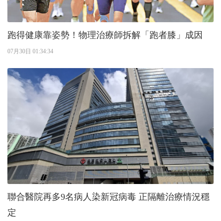
跑得健康靠姿勢！物理治療師拆解「跑者膝」成因
07月30日 01:34:34
聯合醫院再多9名病人染新冠病毒 正隔離治療情況穩
定