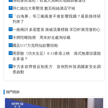
演唱會抓逃犯！在逃人員剛出地鐵就被逮住
9
拜仁維拉大軍壓境 數百粉絲酒店守候
10
「白海豚」等三颱風會不會影響我國？最新路徑研
判來了
11
一曲兩詞 多面驚喜 衝破流量標籤 宋亞軒展澄澈初心
12
卡牌陀螺熱潮 周末好去處淘珍藏
13
國足U17力克阿仙奴響頭炮
14
周星馳《功夫女足》8·13香港上映 港式無厘頭還能
走多遠？
15
中方多箭齊發反制美方 首例對外貿易國家安全調
查啟動
熱門視頻