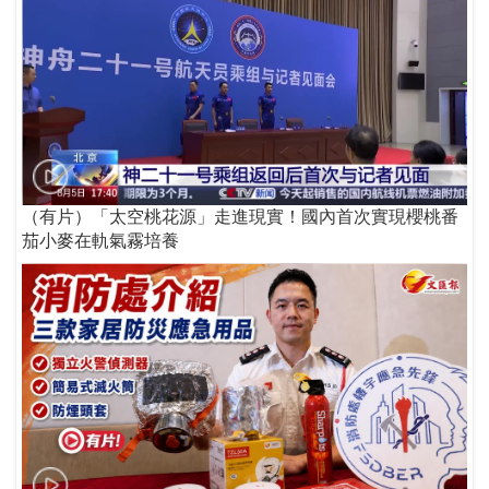
（有片）「太空桃花源」走進現實！國內首次實現櫻桃番
茄小麥在軌氣霧培養