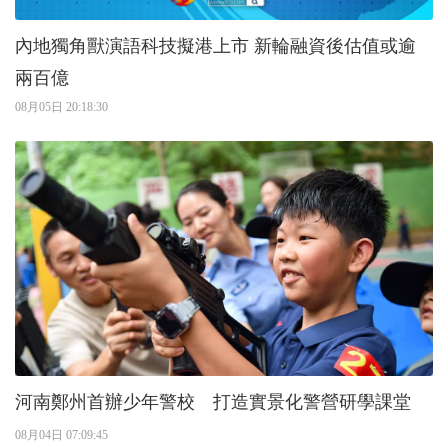
內地獨角獸演語科技擬港上市 新輪融資後估值或逾
兩百億
08月05日 20:18:30
河南鄭州首辦少年警校 打造實景化警營研學課堂
08月04日 07:09:45