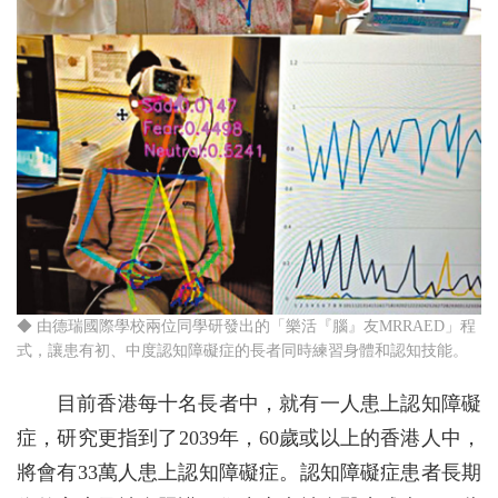
◆ 由德瑞國際學校兩位同學研發出的「樂活『腦』友MRRAED」程
式，讓患有初、中度認知障礙症的長者同時練習身體和認知技能。
目前香港每十名長者中，就有一人患上認知障礙
症，研究更指到了2039年，60歲或以上的香港人中，
將會有33萬人患上認知障礙症。認知障礙症患者長期