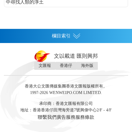
中尋找人類的淨土
欄目索引
首頁
文以載道 匯則興邦
香港
文匯報
香港仔
海外版
神州
灣區生活
灣區企業
灣區文化
灣區旅遊
灣區人
灣區人才
灣區政策
灣區服務易
經濟
財經
地產
投資
財評
數字經濟
經湋論
香港大公文匯傳媒集團香港文匯報版權所有。
國際
1997-2026 WENWEIPO.COM LIMITED.
評論
社評
評論
快評
來論
視頻
新聞
訪談
直播
經湋論
承印商：香港文匯報有限公司
軍事
地址：香港香港仔田灣海旁道7號興偉中心2/F - 4/F
文化
文博
藝術
文學
聯繫我們
廣告服務
服務條款
娛樂
生活
旅遊
美食
時尚
健康