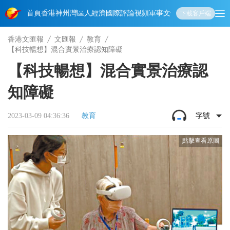
首頁
香港
神州
灣區人
經濟
國際
評論
視頻
軍事
文化
娛樂
生活
教育
體
下載客戶端
香港文匯報
文匯報
教育
【科技暢想】混合實景治療認知障礙
【科技暢想】混合實景治療認
知障礙
2023-03-09 04:36:36
教育
字號