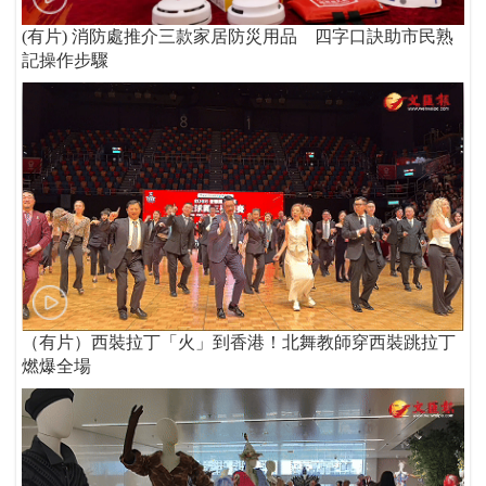
(有片) 消防處推介三款家居防災用品 四字口訣助市民熟
記操作步驟
（有片）西裝拉丁「火」到香港！北舞教師穿西裝跳拉丁
燃爆全場